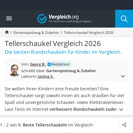
Die beliebtesten Vergleiche nach Kategorie
Vergleich
Freizeit & Sport
Gartentrampolin
Gartenspielzeug & Zubehör
Tellerschaukel Vergleich 2026
Trampolin
Metalldetektor
Tellerschaukel Vergleich 2026
Eufab-Fahrradträger
Die besten Rundschaukeln für Kinder im Vergleich.
Trampolin 366 cm
Fahrradschloss
Von:
Georg B.
Redakteur
Aluminium-Koffer
schreibt über:
Gartenspielzeug & Zubehör
Futterboot
Lektorin:
Janina S.
Air Bike
E-Bike-Dreirad
Sie wollen Ihren Kindern eine Freude bereiten? Eine
Trekkingschuhe Herren
Tellerschaukel sorgt sowohl innen als auch draußen für viel
Reisetasche mit Rollen
Spaß und unvergessliche Schaukel- sowie Kletterabenteuer.
Klimmzugstation
Laut Tests im Internet
verbessern Rundschaukeln zudem
Koffer
ganz nebenbei beim Toben und Spielen die Koordination
Nachtsichtgerät
und der Gleichgewichtssinn wird spielerisch trainiert
.
Für
1 - 2 von 8:
Beste Tellerschaukeln
im Vergleich
Faltschloss
den ultimativen Schaukelspaß wählen Sie jetzt eine