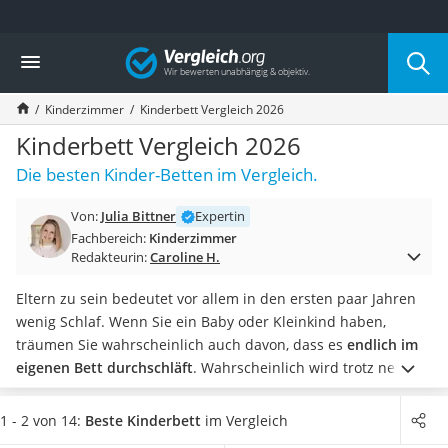
Die beliebtesten Vergleiche nach Kategorie
Vergleich
Kind & Baby
Babyphone mit 2 Kameras
Kinderzimmer
Kinderbett Vergleich 2026
Walkie-Talkie Kinder
Kindermatratzen
Kinderbett Vergleich 2026
Babywippe
Die besten Kinder-Betten im Vergleich.
Rollschuhe für Kinder
Tischkicker
Von:
Julia Bittner
Expertin
Laufrad
Fachbereich:
Kinderzimmer
Kinderschubkarre
Redakteurin:
Caroline H.
Babyschlafsack
Kinderuhr
Eltern zu sein bedeutet vor allem in den ersten paar Jahren
Babyphone
wenig Schlaf. Wenn Sie ein Baby oder Kleinkind haben,
Treppenschutzgitter
träumen Sie wahrscheinlich auch davon, dass es
endlich im
Kindersitz ab 4 Jahren
eigenen Bett durchschläft
. Wahrscheinlich wird trotz neuem
Kinderroller 3 Räder
Bett auch weiterhin ein kleiner Besucher nachts in Ihr Bett
Ferngesteuertes Auto
gekrabbelt kommen.
Die Chancen,
dass Ihr Kind wenigstens
1 - 2 von 14:
Beste Kinderbett
im Vergleich
Kindersitz 15–36 kg
gerne ins eigene Bett geht
, werden durch ein schönes und