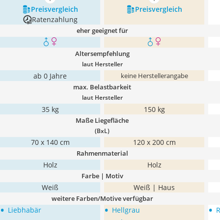
mehr anzeigen
mehr anzeigen
Preis­vergleich
Preis­vergleich
Ratenzahlung
eher geeignet für
Altersempfehlung
laut Hersteller
ab 0 Jahre
keine Herstellerangabe
max. Belastbarkeit
laut Hersteller
35 kg
150 kg
Maße Liegefläche
(BxL)
70 x 140 cm
120 x 200 cm
Rahmenmaterial
Holz
Holz
Farbe | Motiv
Weiß
Weiß | Haus
weitere Farben/Motive verfügbar
•
•
•
Liebhabär
Hellgrau