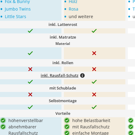
•
•
•
Fox & Bunny
Holz
•
•
•
Jumbo Twins
Rosa
T
•
•
•
Little Stars
und weitere
u
inkl. Lattenrost
inkl. Matratze
Material
inkl. Rollen
inkl. Rausfall-Schutz
mit Schublade
Selbstmontage
Vorteile
höhenverstellbar
hohe Belastbarkeit
abnehmbarer
mit Rausfallschutz
Rausfallschutz
einfache Montage