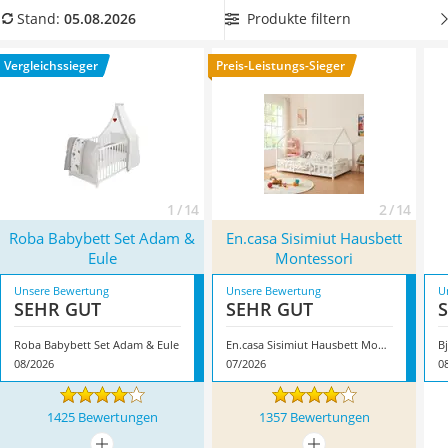
Kinderfahrradhelm
bequemes Kinderbett (z. B. die Modelle in unserer
Produkte filtern
Stand:
05.08.2026
Barfußschuhe Kinder
Vergleichstabelle) erhöht. Mit so einem schicken Bett hat Ihr
Kinder-Mikroskop
Kind sicherlich
Lust, den Alleine-schlafen-Test zu wagen
.
Vergleichssieger
Preis-Leistungs-Sieger
Ferngesteuerter Hubschrauber
Lesen Sie sich unseren Vergleich durch, um sich über alle
Service
wichtigen Kaufkriterien zu informieren. Überzeugt hat uns
hier im August 2026 besonders das Modell
Roba Babybett Set
Adam & Eule
*
mit seinen Eigenschaften.
1 / 14
2 / 14
Roba Babybett Set Adam &
En.casa Sisimiut Hausbett
Eule
Montessori
Unsere Bewertung
Unsere Bewertung
U
SEHR GUT
SEHR GUT
Roba Babybett Set Adam & Eule
En.casa Sisimiut Hausbett Montessori
B
08/2026
07/2026
0
1425 Bewertungen
1357 Bewertungen