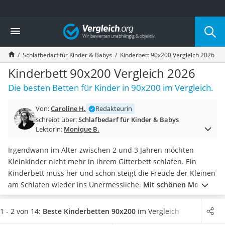
Die beliebtesten Vergleiche nach Kategorie
Vergleich
Kind & Baby
Babyphone mit 2 Kameras
Schlafbedarf für Kinder & Babys
Kinderbett 90x200 Vergleich 2026
Walkie-Talkie Kinder
Kindermatratzen
Kinderbett 90x200 Vergleich 2026
Babywippe
Die besten Betten für Kinder in 90x200 im Vergleich.
Rollschuhe für Kinder
Tischkicker
Von:
Caroline H.
Redakteurin
Laufrad
schreibt über:
Schlafbedarf für Kinder & Babys
Kinderschubkarre
Lektorin:
Monique B.
Babyschlafsack
Kinderuhr
Irgendwann im Alter zwischen 2 und 3 Jahren möchten
Babyphone
Kleinkinder nicht mehr in ihrem Gitterbett schlafen. Ein
Treppenschutzgitter
Kinderbett muss her und schon steigt die Freude der Kleinen
Kindersitz ab 4 Jahren
am Schlafen wieder ins Unermessliche.
Mit schönen Motiven
Kinderroller 3 Räder
oder Themenbetten können Sie Ihrem Kind ein Bett nach
Ferngesteuertes Auto
seiner Wahl bieten.
Mit einem neuen Bett können Sie den
1 - 2 von 14:
Beste Kinderbetten 90x200
im Vergleich
Kindersitz 15–36 kg
Gerne-ins-Bett-gehen-Test wagen.
Wählen Sie jetzt ein