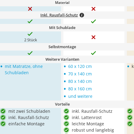
Material
Inkl. Rausfall-Schutz
Mit Schublade
2 Stück
Selbstmontage
Weitere Varianten
•
•
•
mit Matratze, ohne
60 x 120 cm
k
•
Schubladen
70 x 140 cm
•
80 x 140 cm
•
80 x 160 cm
•
und weitere
Vorteile
mit zwei Schubladen
inkl. Rausfall-Schutz
inkl. Rausfall-Schutz
inkl. Lattenrost
einfache Montage
leichte Montage
robust und langlebig