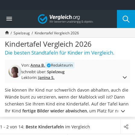
Die beliebtesten Vergleiche nach Kategorie
Vergleich
Kind & Baby
Babyphone mit 2 Kameras
Spielzeug
Kindertafel Vergleich 2026
Walkie-Talkie Kinder
Kindermatratzen
Kindertafel Vergleich 2026
Babywippe
Die besten Standtafeln für Kinder im Vergleich.
Rollschuhe für Kinder
Tischkicker
Von:
Anna B.
Redakteurin
Laufrad
schreibt über:
Spielzeug
Kinderschubkarre
Lektorin:
Janina S.
Babyschlafsack
Kinderuhr
Sie können Ihr Kind nur schwerlich davon abhalten, auch die
Babyphone
Wände bunt zu verzieren, wenn der Malblock voll ist? Dann
Treppenschutzgitter
schenken Sie Ihrem Kind eine Kindertafel. Auf der Tafel kann
Kindersitz ab 4 Jahren
Ihr Kind
fertige Bilder wieder abwischen
, um Platz für neue
Kinderroller 3 Räder
Kunstwerke zu schaffen.
Tests im Internet zeigen, dass
Ferngesteuertes Auto
abgerundete Ecken keine Selbstverständlichkeit sind. Zudem
1 - 2 von 14:
Beste Kindertafeln
im Vergleich
Kindersitz 15–36 kg
gibt es große Unterschiede beim Zubehör. Wünschen Sie sich