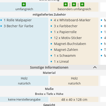
umfangreich
besonders umfangreich
mitgeliefertes Zubehör
•
•
•
1 Rolle Malpapier
4 x Whiteboard-Marker
M
•
•
•
3 Becher für Farbe
3 x Farbbecher
K
•
•
1 x Papierrolle
1
•
•
12 x Motiv-Sticker
4
•
•
Magnet-Buchstaben
N
•
•
Magnet-Zahlen
T
•
•
1 x Schwamm
•
1 x Lineal
Sonstige Informationen
Material
Holz
Holz
natürlich
natürlich
Maße
Breite x Tiefe x Höhe
48 x 40 x 128 cm
keine Herstellerangabe
Gewicht