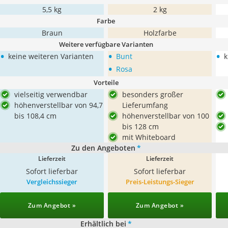
5,5 kg
2 kg
Farbe
Braun
Holzfarbe
Weitere verfügbare Varianten
•
•
•
keine weiteren Varianten
Bunt
k
•
Rosa
Vorteile
vielseitig verwendbar
besonders großer
höhenverstellbar von 94,7
Lieferumfang
bis 108,4 cm
höhenverstellbar von 100
bis 128 cm
mit Whiteboard
Zu den Angeboten
*
Lieferzeit
Lieferzeit
Sofort lieferbar
Sofort lieferbar
Vergleichssieger
Preis-Leistungs-Sieger
Zum Angebot »
Zum Angebot »
Erhältlich bei
*