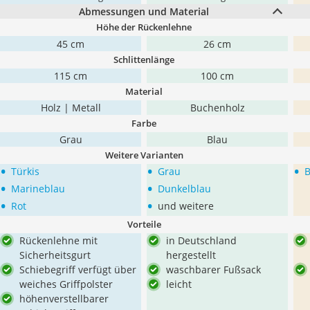
Abmessungen und Material
Höhe der Rückenlehne
45 cm
26 cm
Schlittenlänge
115 cm
100 cm
Material
Holz | Metall
Buchenholz
Farbe
Grau
Blau
Weitere Varianten
•
•
•
Türkis
Grau
B
•
•
Marineblau
Dunkelblau
•
•
Rot
und weitere
Vorteile
Rückenlehne mit
in Deutschland
Sicherheitsgurt
hergestellt
Schiebegriff verfügt über
waschbarer Fußsack
weiches Griffpolster
leicht
höhenverstellbarer