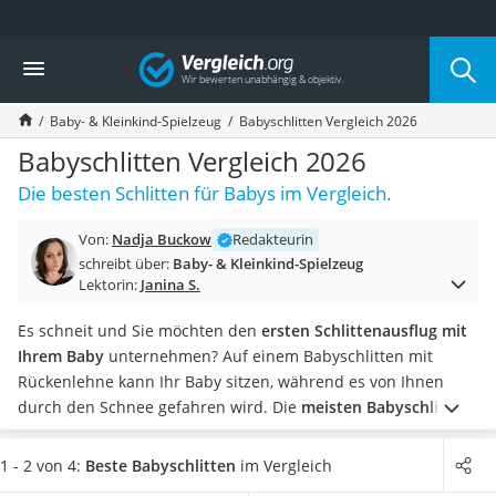
Die beliebtesten Vergleiche nach Kategorie
Vergleich
Kind & Baby
Babyphone mit 2 Kameras
Baby- & Kleinkind-Spielzeug
Babyschlitten Vergleich 2026
Walkie-Talkie Kinder
Kindermatratzen
Babyschlitten Vergleich 2026
Babywippe
Die besten Schlitten für Babys im Vergleich.
Rollschuhe für Kinder
Tischkicker
Von:
Nadja Buckow
Redakteurin
Laufrad
schreibt über:
Baby- & Kleinkind-Spielzeug
Kinderschubkarre
Lektorin:
Janina S.
Babyschlafsack
Kinderuhr
Es schneit und Sie möchten den
ersten Schlittenausflug mit
Babyphone
Ihrem Baby
unternehmen? Auf einem Babyschlitten mit
Treppenschutzgitter
Rückenlehne kann Ihr Baby sitzen, während es von Ihnen
Kindersitz ab 4 Jahren
durch den Schnee gefahren wird.
Die
meisten Babyschlitten
Kinderroller 3 Räder
sind laut Online-Tests mit einem Zugband ausgestattet
, an
Ferngesteuertes Auto
dem Sie den Schlitten durch den Schnee ziehen können.
1 - 2 von 4:
Beste Babyschlitten
im Vergleich
Kindersitz 15–36 kg
Möchten Sie lieber schieben, dann suchen Sie nach einem