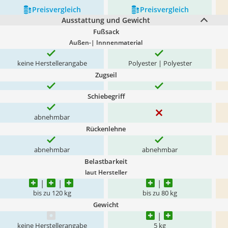
Preis­vergleich
Preis­vergleich
Ausstattung und Gewicht
Fußsack
Außen-| Innnenmaterial
keine Herstellerangabe
Polyester | Polyester
Zugseil
Schiebegriff
abnehmbar
Rückenlehne
abnehmbar
abnehmbar
Belastbarkeit
laut Hersteller
bis zu 120 kg
bis zu 80 kg
Gewicht
keine Herstellerangabe
5 kg