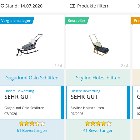
Kinderfahrradhelm
Modell mit Schiebegriff. Für längere Strecken sind
Schlitten
Produkte filtern
Stand:
14.07.2026
Barfußschuhe Kinder
mit verstellbarem Griff besonders rückenschonend.
Kinder-Mikroskop
Überzeugt hat uns hier im Juli 2026 besonders das Modell
Vergleichssieger
Bestseller
Pre
Ferngesteuerter Hubschrauber
Gagadumi Oslo Schlitten
*
mit seinen Eigenschaften.
Service
1 / 4
2 / 4
Gagadumi Oslo Schlitten
Skyline Holzschlitten
Unsere Bewertung
Unsere Bewertung
U
SEHR GUT
SEHR GUT
Gagadumi Oslo Schlitten
Skyline Holzschlitten
07/2026
07/2026
0
61 Bewertungen
41 Bewertungen