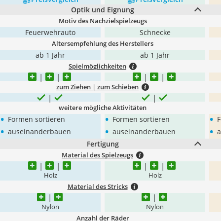
Optik und Eignung
Motiv des Nachzielspielzeugs
Feuerwehrauto
Schnecke
Altersempfehlung des Herstellers
ab 1 Jahr
ab 1 Jahr
Spielmöglichkeiten
zum Ziehen | zum Schieben
weitere mögliche Aktivitäten
•
•
•
Formen sortieren
Formen sortieren
F
•
•
•
auseinanderbauen
auseinanderbauen
a
Fertigung
Material des Spielzeugs
Holz
Holz
Material des Stricks
Nylon
Nylon
Anzahl der Räder