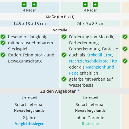
4 Räder
4 Räder
Maße (L x B x H)
‎14,5 x 18 x 15 cm
24 x 9 x 8,5 cm
Vorteile
besonders langlebig
Förderung von Motorik,
mit herausnehmbarem
Farberkennung,
Steckspiel
Formerkennung, Fantasie
fördert Feinmotorik und
auch als
Krokodil Croc
,
Bewegungsdrang
Nachziehschildkröte Tito
oder als
Nachziehhund
Pepe
erhältlich
gefärbt mit Farben auf
Wasserbasis
Zu den Angeboten
*
Lieferzeit
Lieferzeit
Sofort lieferbar
Sofort lieferbar
Herstellergarantie
Herstellergarantie
2 Jahre
ohne Garantie
Vergleichssieger
Bestseller