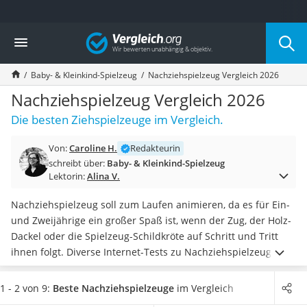
Die beliebtesten Vergleiche nach Kategorie
Vergleich
Kind & Baby
Babyphone mit 2 Kameras
Baby- & Kleinkind-Spielzeug
Nachziehspielzeug Vergleich 2026
Walkie-Talkie Kinder
Kindermatratzen
Nachziehspielzeug Vergleich 2026
Babywippe
Die besten Ziehspielzeuge im Vergleich.
Rollschuhe für Kinder
Tischkicker
Von:
Caroline H.
Redakteurin
Laufrad
schreibt über:
Baby- & Kleinkind-Spielzeug
Kinderschubkarre
Lektorin:
Alina V.
Babyschlafsack
Kinderuhr
Nachziehspielzeug soll zum Laufen animieren, da es für Ein-
Babyphone
und Zweijährige ein großer Spaß ist, wenn der Zug, der Holz-
Treppenschutzgitter
Dackel oder die Spielzeug-Schildkröte auf Schritt und Tritt
Kindersitz ab 4 Jahren
ihnen folgt. Diverse Internet-Tests zu Nachziehspielzeug
Kinderroller 3 Räder
zeigen: Das ist nicht das Einzige, was Nachziehspielzeug
Ferngesteuertes Auto
kann. Einige
Modelle warten mit zusätzlichen Spielvarianten
1 - 2 von 9:
Beste Nachziehspielzeuge
im Vergleich
Kindersitz 15–36 kg
auf
.
Wählen Sie aus unserem Vergleich zu