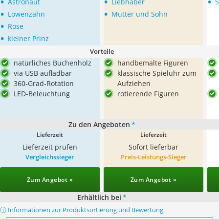
•
•
•
Astronaut
Liebhaber
S
•
•
Löwenzahn
Mutter und Sohn
•
Rose
•
kleiner Prinz
Vorteile
natürliches Buchenholz
handbemalte Figuren
via USB aufladbar
klassische Spieluhr zum
360-Grad-Rotation
Aufziehen
LED-Beleuchtung
rotierende Figuren
Zu den Angeboten
*
Lieferzeit
Lieferzeit
Lieferzeit prüfen
Sofort lieferbar
Vergleichssieger
Preis-Leistungs-Sieger
Zum Angebot »
Zum Angebot »
Erhältlich bei
*
ⓘ Informationen zur Produktsortierung und Bewertung