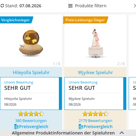
Kinderfahrradhelm
werden – beispielsweise
zum Jahrestag oder Geburtstag
.
Produkte filtern
Stand:
07.08.2026
Barfußschuhe Kinder
Wählen Sie jetzt aus unserer Vergleichstabelle eine
Spieluhr
Kinder-Mikroskop
mit einer Aufbewahrungsmöglichkeit
für kleine Schätze.
Vergleichssieger
Preis-Leistungs-Sieger
Ferngesteuerter Hubschrauber
Überzeugt hat uns hier im August 2026 besonders das
Service
Modell
Hileyolla Spieluhr
*
mit seinen Eigenschaften.
1 / 8
2 / 8
Hileyolla Spieluhr
Wjyikee Spieluhr
Unsere Bewertung
Unsere Bewertung
U
SEHR GUT
SEHR GUT
Hileyolla Spieluhr
Wjyikee Spieluhr
W
08/2026
08/2026
0
380 Bewertungen
2179 Bewertungen
Preis­vergleich
Preis­vergleich
Allgemeine Produktinformationen der Spieluhren