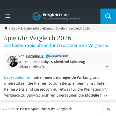
Die beliebtesten Vergleiche nach Kategorie
Vergleich
Kind & Baby
Babyphone mit 2 Kameras
Baby- & Kleinkind-Spielzeug
Spieluhr Vergleich 2026
Walkie-Talkie Kinder
Kindermatratzen
Spieluhr Vergleich 2026
Babywippe
Die besten Spieluhren für Erwachsene im Vergleich.
Rollschuhe für Kinder
Tischkicker
Von:
Caroline H.
Redakteurin
Laufrad
schreibt über:
Baby- & Kleinkind-Spielzeug
Kinderschubkarre
Lektorin:
Alina V.
Babyschlafsack
Kinderuhr
Babyspieluhren
haben
eine beruhigende Wirkung
und
Babyphone
unterstützen die Kleinen so zum Beispiel beim Einschlafen.
Treppenschutzgitter
Keineswegs sind sie jedoch nur etwas für die Kleinsten: Im
Kindersitz ab 4 Jahren
Vergleich zu Baby-Spieluhren überzeugen die
Modelle für die
Kinderroller 3 Räder
Erwachsenen
mit
bekannten Melodien
beispielsweise aus
Ferngesteuertes Auto
Filmen sowie mit
detailreichen Designs
.
Tests im Internet
1 - 2 von 8:
Beste Spieluhren
im Vergleich
Kindersitz 15–36 kg
berichten, dass die Spieluhren besonders gerne verschenkt