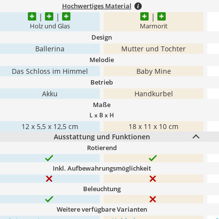
Hochwertiges Material
Holz und Glas
Marmorit
Design
Ballerina
Mutter und Tochter
Melodie
Das Schloss im Himmel
Baby Mine
Betrieb
Akku
Handkurbel
Maße
L x B x H
12 x 5,5 x 12,5 cm
‎18 x 11 x 10 cm
Ausstattung und Funktionen
Rotierend
Inkl. Aufbewahrungsmöglichkeit
Beleuchtung
Weitere verfügbare Varianten