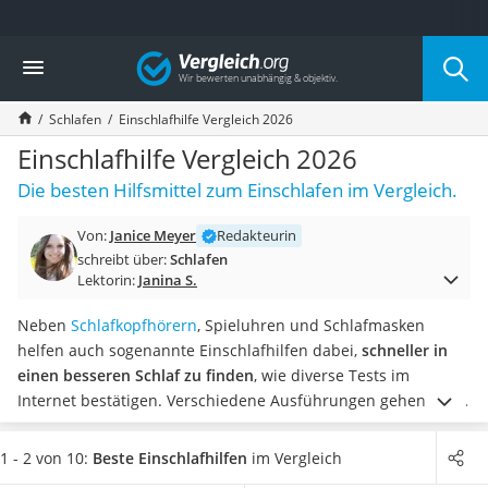
Die beliebtesten Vergleiche nach Kategorie
Vergleich
Wohnen
Matratzen-Topper
Schlafen
Einschlafhilfe Vergleich 2026
Matratzen
Konferenzlautsprecher
Einschlafhilfe Vergleich 2026
Tageslichtlampe
Die besten Hilfsmittel zum Einschlafen im Vergleich.
Badlüfter
Ergonomischer Bürostuhl
Von:
Janice Meyer
Redakteurin
Bürohocker
schreibt über:
Schlafen
Außenleuchte mit Kamera
Lektorin:
Janina S.
Ozongeneratoren
Akku-Tischlampe
Neben
Schlafkopfhörern
, Spieluhren und Schlafmasken
Konferenzmikrofon
helfen auch sogenannte Einschlafhilfen dabei,
schneller in
Klappmatratze
einen besseren Schlaf zu finden
, wie diverse Tests im
Duschkopf mit Kalkfilter
Internet bestätigen. Verschiedene Ausführungen gehen etwa
Aktenvernichter Sicherheitsstufe 4
durch Licht, Geräusche oder Musik auf unterschiedliche
Bettgitter
Bedürfnisse und Altersklassen ein.
Wählen Sie aus unserer
1 - 2 von 10:
Beste Einschlafhilfen
im Vergleich
Spannbettlaken
Vergleichstabelle jetzt eine
Einschlafhilfe, die sich