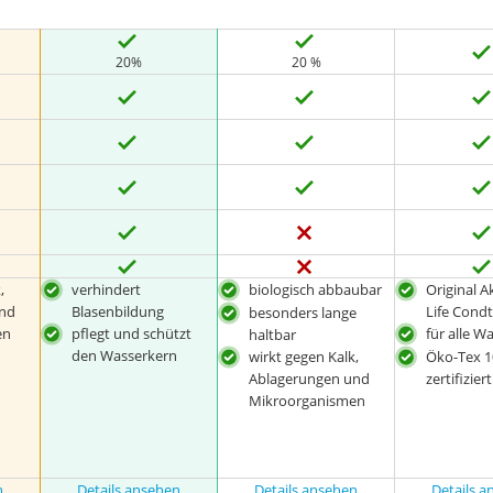
20%
20 %
,
verhindert
biologisch abbaubar
Original 
nd
Blasenbildung
Life Cond
besonders lange
en
pflegt und schützt
für alle W
haltbar
den Wasserkern
wirkt gegen Kalk,
Öko-Tex 1
Ablagerungen und
zertifiziert
Mikroorganismen
n
Details ansehen
Details ansehen
Details 