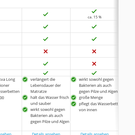
ca. 15 %
keine 
Akva Long
verlängert die
wirkt sowohl gegen
wir
tioner
Lebensdauer der
Bakterien als auch
Bakt
asserbetten
Matratze
gegen Pilze und Algen
gege
hält das Wasser frisch
große Menge
für 
00
und sauber
pflegt das Wasserbett
pfl
wirkt sowohl gegen
von innen
inn
Bakterien als auch
gegen Pilze und Algen
ansehen
Details ansehen
Details ansehen