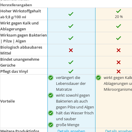
Herstellerangaben
Hoher Wirkstoffgehalt
20 %
ab 9,8 g/100 ml
Wirkt gegen Kalk und
Ablagerungen
Wirksam gegen Bakterien
| Pilze | Algen
Biologisch abbaubares
Mittel
Bindet unangenehme
Gerüche
Pflegt das Vinyl
verlängert die
wirkt gegen Kalk
Lebensdauer der
Ablagerungen u
Matratze
Mikroorganism
wirkt sowohl gegen
Bakterien als auch
Vorteile
gegen Pilze und Algen
hält das Wasser frisch
und sauber
große Menge
Weitere Produktinfos
Details ansehen
Details ansehe