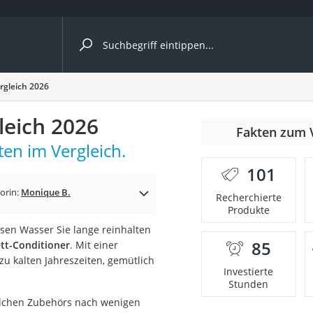
ergleiche nach Kategorie
rgleich 2026
leich 2026
Fakten zum 
cher
en im Vergleich.
101
orin:
Monique B.
Recherchierte
Produkte
rostuhl
sen Wasser Sie lange reinhalten
85
tt-Conditioner
. Mit einer
 Kamera
u kalten Jahreszeiten, gemütlich
Investierte
Stunden
olchen Zubehörs nach wenigen