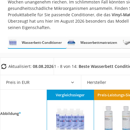
Wochen unangenehm riechen. Im schlimmsten Fall könnten sich
Konferenzmikrofo
gesundheitsschädliche Mikroorganismen ansammeln. Finden Si
Klappmatratze
Produkttabelle für Sie passende Conditioner, die das
Vinyl-Mat
Überzeugt hat uns hier im August 2026 besonders das Modell
Duschkopf mit Kalk
seinen Eigenschaften.
Aktenvernichter Si
Bettgitter
Wasserbett-Conditioner
Wasserbettmatratzen
Spannbettlaken
Topper 100 x 200
Aktualisiert:
08.08.2026
1 - 8 von 14:
Beste Wasserbett Conditi
Duschpaneel
Höhenverstellbare
Preis in EUR
Hersteller
Matratze 90 x 200
Vergleichssieger
Preis-Leistungs-Si
Service
Abbildung
*