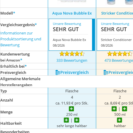
Modell
*
Aqua Nova Bubble Ex
Stricker Conditio
Unsere Bewertung
Unsere Bewertung
Vergleichsergebnis
*
SEHR GUT
SEHR GUT
Informationen zur
Produktsortierung und
Aqua Nova Bubble Ex
Stricker Conditioner
Bewertung
08/2026
08/2026
Kundenwertung
*
bei Amazon
333 Bewertungen
473 Bewertung
Erhältlich bei
*
Preis­vergleich
Preis­verglei
Preis­vergleich
Allgemeine Merkmale
Herstellerangaben
Typ
Flasche
Flasche
4
2
Anzahl
ca. 11,93 € pro Stk.
ca. 8,69 € pro St
Menge
250 ml
500 ml
Haltbarkeit
sehr lange haltbar
haltbar
Besonderheiten