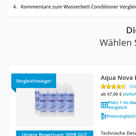
Kommentare zum Wasserbett Conditioner Verglei
Di
Wählen S
Aqua Nova 
Vergleichssieger
33
ab 47,00 €
(
Sofor
Platz 1 im W
Vergleich
Preisvergleic
Technische Deta
Unsere Bewertung:
SEHR GUT