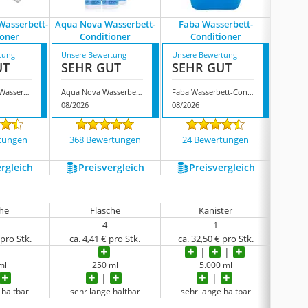
asserbett-
Aqua Nova Wasserbett-
Faba Wasserbett-
Jato
ioner
Conditioner
Conditioner
C
tung
Unsere Bewertung
Unsere Bewertung
Unsere
UT
SEHR GUT
SEHR GUT
SEH
Relax@home Wasserbett-Conditioner
Aqua Nova Wasserbett-Conditioner
Faba Wasserbett-Conditioner
08/2026
08/2026
08/202
tungen
368 Bewertungen
24 Bewertungen
1075
ergleich
Preis­vergleich
Preis­vergleich
P
che
Flasche
Kanister
4
1
 pro Stk.
ca. 4,41 € pro Stk.
ca. 32,50 € pro Stk.
ca. 
ml
250 ml
5.000 ml
 haltbar
sehr lange haltbar
sehr lange haltbar
sehr