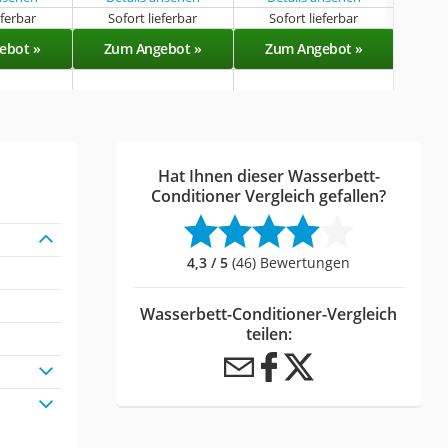
eferbar
Sofort lieferbar
Sofort lieferbar
Sof
ebot »
Zum Angebot »
Zum Angebot »
Zu
Hat Ihnen dieser Wasserbett-
Conditioner Vergleich gefallen?
4,3 / 5
(46) Bewertungen
Wasserbett-Conditioner-Vergleich
teilen: