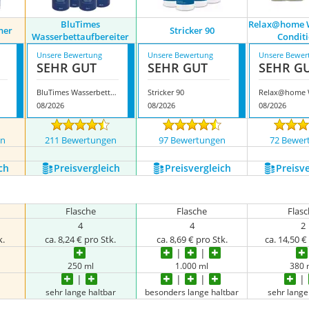
BluTimes
Relax@home W
ner
Stricker 90
Wasserbettaufbereiter
Condit
Unsere Bewertung
Unsere Bewertung
Unsere Bewer
SEHR GUT
SEHR GUT
SEHR G
BluTimes Wasserbettaufbereiter
Stricker 90
08/2026
08/2026
08/2026
en
211 Bewertungen
97 Bewertungen
72 Bewer
ch
Preis­vergleich
Preis­vergleich
Preis­v
Flasche
Flasche
Flas
4
4
2
k.
ca. 8,24 € pro Stk.
ca. 8,69 € pro Stk.
ca. 14,50 €
250 ml
1.000 ml
380 
sehr lange haltbar
besonders lange haltbar
sehr lange