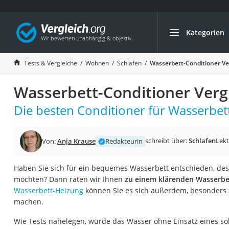
Kategorien
Die beliebtesten V
Wohnen
Tests & Vergleiche
Wohnen
Schlafen
Wasserbett-Conditioner Ve
Matratzen-Topper
Wasserbett-Conditioner Verg
Matratzen
Konferenzlautspre
Die besten Conditioner für Wasserbett
Tageslichtlampe
Badlüfter
schreibt über:
Schlafen
Lekt
Von:
Anja Krause
Redakteurin
Ergonomischer Bü
Haben Sie sich für ein bequemes Wasserbett entschieden, des
Bürohocker
möchten? Dann raten wir Ihnen
zu einem klärenden Wasserbe
Außenleuchte mit
Wasserbett-Heizung
können Sie es sich außerdem, besonders z
machen.
Ozongeneratoren
Akku-Tischlampe
Wie Tests nahelegen, würde das Wasser ohne Einsatz eines s