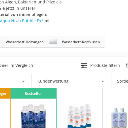
 Algen, Bakterien und Pilze als
n
e jetzt in unserer
erial von innen pflegen
.
Aqua Nova Bubble Ex
*
mit
filter
cherheitsstufe 4
Wasserbett-Heizungen
Wasserbett-Kopfkissen
oner
im Vergleich
Produkte filtern
r Schreibtisch
Kundenwertung
Sorti
 cm
eger
Bestseller