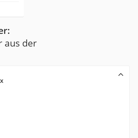
er:
r aus der
Ex