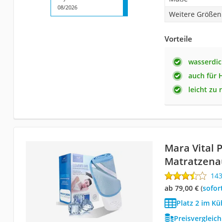
08/2026
Weitere Größen
Vorteile
wasserdic
auch für 
leicht zu 
Mara Vital
Matratzena
14
ab 79,00 €
(
Sofor
Platz 2 im Kü
Preisvergleic