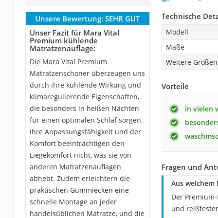
Technische Deta
Unsere Bewertung:
SEHR GUT
Modell
Unser Fazit für Mara Vital
Premium kühlende
Maße
Matratzenauflage:
Die Mara Vital Premium
Weitere Größen
Matratzenschoner überzeugen uns
durch ihre kühlende Wirkung und
Vorteile
klimaregulierende Eigenschaften,
die besonders in heißen Nächten
in vielen
für einen optimalen Schlaf sorgen.
besonders
Ihre Anpassungsfähigkeit und der
waschmsc
Komfort beeinträchtigen den
Liegekomfort nicht, was sie von
anderen Matratzenauflagen
Fragen und Ant
abhebt. Zudem erleichtern die
Aus welchem 
praktischen Gummiecken eine
Der Premium-M
schnelle Montage an jeder
und reißfeste
handelsüblichen Matratze, und die