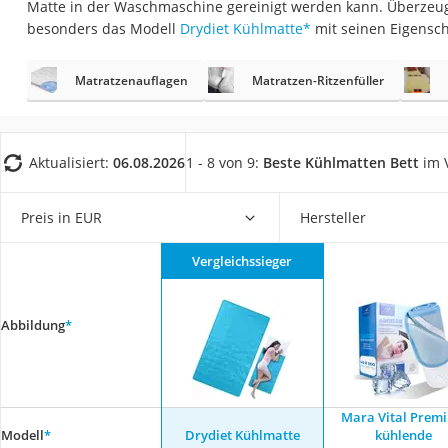
Matte in der Waschmaschine gereinigt werden kann. Überzeug
Konferenzmikrofo
besonders das Modell
Drydiet Kühlmatte
*
mit seinen Eigensch
Klappmatratze
Duschkopf mit Kalk
Matratzenauflagen
Matratzen-Ritzenfüller
Aktenvernichter Si
Bettgitter
Aktualisiert:
06.08.2026
1 - 8 von 9:
Beste Kühlmatten Bett
im V
Spannbettlaken
Topper 100 x 200
Preis in EUR
Hersteller
Duschpaneel
Vergleichssieger
Höhenverstellbare
Matratze 90 x 200
Abbildung
*
Service
Mara Vital Prem
Modell
*
Drydiet Kühlmatte
kühlende