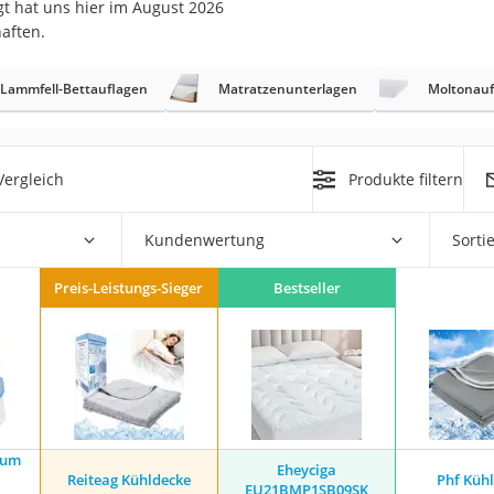
t hat uns hier im August 2026
n
aften.
filter
Lammfell-Bettauflagen
Matratzenunterlagen
Moltonauf
cherheitsstufe 4
ergleich
Produkte filtern
Kundenwertung
Sorti
Preis-Leistungs-Sieger
Bestseller
r Schreibtisch
 cm
ium
Eheyciga
Reiteag Kühldecke
Phf Küh
EU21BMP1SB09SK