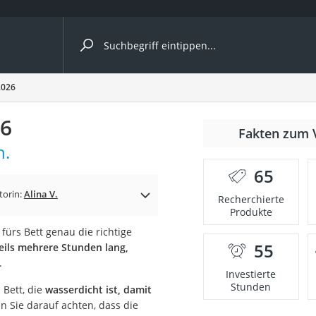
ergleiche nach Kategorie
2026
26
Fakten zum 
cher
h.
65
torin:
Alina V.
Recherchierte
Produkte
rostuhl
fürs Bett genau die richtige
55
eils mehrere Stunden lang,
 Kamera
.
Investierte
Stunden
 Bett, die
wasserdicht ist, damit
 Sie darauf achten, dass die