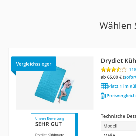
Wählen S
Drydiet Kü
Vergleichssieger
11
ab 65,00 €
(
Sofor
Platz 1 im Kü
Preisvergleic
Technische Deta
Unsere Bewertung
SEHR GUT
Modell
Drydiet Kühlmatte
Maße