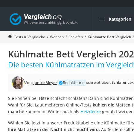
Kategorien
Die beliebtesten V
Wohnen
Tests & Vergleiche
Wohnen
Schlafen
Kühlmatte Bett Vergleich 
Matratzen-Topper
Kühlmatte Bett Vergleich 20
Matratzen
Konferenzlautspre
Die besten Kühlmatratzen im Vergleic
Tageslichtlampe
Badlüfter
schreibt über:
Schlafen
Lek
Von:
Janice Meyer
Redakteurin
Ergonomischer Bü
Sie können bei Hitze schlecht schlafen? Dann sind Kühlmatten 
Bürohocker
Wahl für Sie. Laut mehreren Online-Tests
kühlen die Matten t
Außenleuchte mit
manche können im Winter auch als
Heizdecke
genutzt werden
Ozongeneratoren
Wählen Sie jetzt in unserer Produkttabelle eine Kühlmatte fürs
Akku-Tischlampe
Ihre Matratze in der Nacht nicht feucht wird.
Außerdem sollten