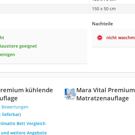
150 x 50 cm
Nachteile
ht
nicht waschm
Haustiere geeignet
reinigen
 Premium kühlende
Mara Vital Premiu
uflage
Matratzenauflage
3 Bewertungen
t lieferbar
)
hlmatte Bett Vergleich
h und weitere Angebote