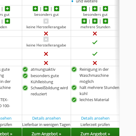
•
•
und weitere
und w
rs gut
besonders gut
besonders gut
be
nden
keine Herstellerangabe
mehrere Stunden
keine 
keine Herstellerangabe
 gute
atmungsaktiv
Reinigung in der
für 
ung
Waschmaschine
besonders gute
Rein
in der
möglich
Kühlleistung
Was
chine
hält mehrere Stunden
Schweißbildung wird
mög
kühl
reduziert
mit
-TEX-
leichtes Material
STA
 100-
Zert
ansehen
Details ansehen
Details ansehen
t prüfen
Lieferbar in wenigen Tagen
Lieferzeit prüfen
Sof
ebot »
Zum Angebot »
Zum Angebot »
Zu