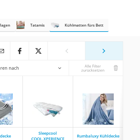
lagen
Tatamis
Kühlmatten fürs Bett
Alle Filter
eren nach
zurücksetzen
Sleepcool
Nov
ldecke
Rumbaluxy Kühldecke
COOL.XPERIENCE
Matr