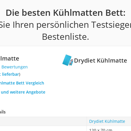
Die besten Kühlmatten Bett:
ie Ihren persönlichen Testsiege
Bestenliste.
hlmatte
Drydiet Kühlmatte
8 Bewertungen
t lieferbar
)
hlmatte Bett Vergleich
h und weitere Angebote
ils
Drydiet Kühlmatte
120 x 70 cm