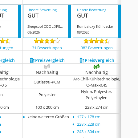
tung
Unsere Bewertung
Unsere Bewertung
Unsere
UT
GUT
GUT
GUT
e
Sleepcool COOL.XPERIENCE
Rumbaluxy Kühldecke
08/2026
08/2026
08/202
rtungen
31 Bewertungen
382 Bewertungen
340
ergleich
Preis­vergleich
Preis­vergleich
P
ltig
Nachhaltig
Nachhaltig
N
technologie,
Arc-Chill-Kühltechnologie,
Air-
Outlast®-PCM
-0,5
Q-Max-0,45
K
Nylon, Polyester,
on
Polyester
Polyethylen
40 cm
100 x 200 cm
228 x 274 cm
1
•
•
•
m
keine weiteren Größen
127 x 178 cm
80 x 
•
•
m
228 x 228 cm
120 x
•
•
m
243 x 304 cm
140 x