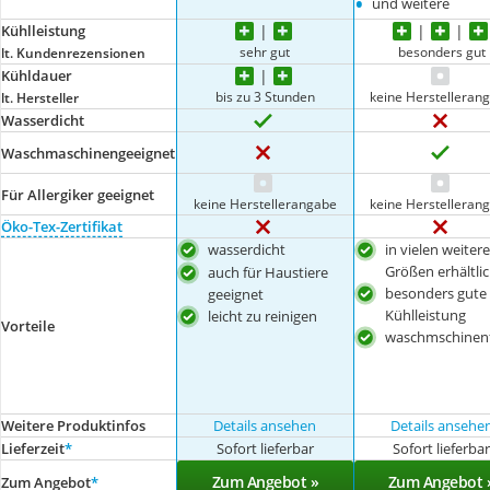
•
und weitere
Kühlleistung
sehr gut
besonders gut
lt. Kundenrezensionen
Kühldauer
bis zu 3 Stunden
keine Herstelleran
lt. Hersteller
Wasserdicht
Waschmaschinengeeignet
Für Allergiker geeignet
keine Herstellerangabe
keine Herstelleran
Öko-Tex-Zertifikat
wasserdicht
in vielen weiter
Größen erhältli
auch für Haustiere
besonders gute
geeignet
Kühlleistung
leicht zu reinigen
Vorteile
waschmschinenf
Weitere Produktinfos
Details ansehen
Details ansehe
Lieferzeit
*
Sofort lieferbar
Sofort lieferba
Zum Angebot »
Zum Angebot 
Zum Angebot
*