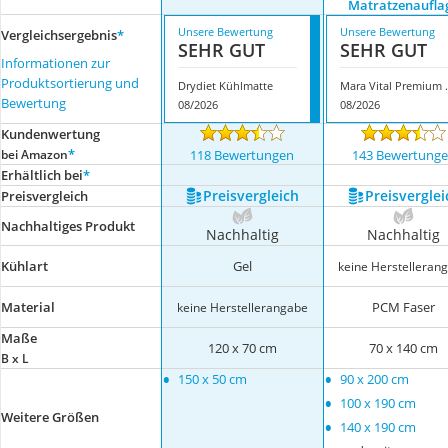
Matratzenaufla
Unsere Bewertung
Unsere Bewertung
Vergleichsergebnis
*
SEHR GUT
SEHR GUT
Informationen zur
Produktsortierung und
Drydiet Kühlmatte
Mara Vital Premi
Bewertung
08/2026
08/2026
Kundenwertung
*
bei Amazon
118 Bewertungen
143 Bewertung
Erhältlich bei
*
Preis­vergleich
Preis­verglei
Preis­vergleich
Nachhaltiges Produkt
Nachhaltig
Nachhaltig
Kühlart
Gel
keine Herstelleran
Material
PCM Faser
keine Herstellerangabe
Maße
120 x 70 cm
70 x 140 cm
B x L
•
•
150 x 50 cm
90 x 200 cm
•
100 x 190 cm
Weitere Größen
•
140 x 190 cm