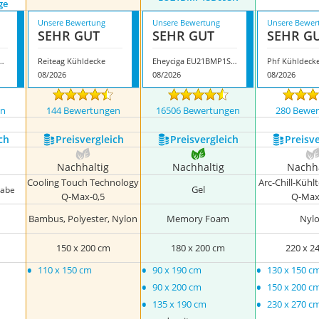
ge
Unsere Bewertung
Unsere Bewertung
Unsere Bewer
SEHR GUT
SEHR GUT
SEHR G
um kühlende Matratzenauflage
Reiteag Kühldecke
Eheyciga EU21BMP1SB09SK
Phf Kühldeck
08/2026
08/2026
08/2026
en
144 Bewertungen
16506 Bewertungen
280 Bewe
ch
Preis­vergleich
Preis­vergleich
Preis­v
Nachhaltig
Nachhaltig
Nachha
Cooling Touch Technology
Arc-Chill-Kühl
Gel
gabe
Q-Max-0,5
Q-Max
Bambus, Polyester, Nylon
Memory Foam
Nyl
150 x 200 cm
180 x 200 cm
220 x 2
•
•
•
110 x 150 cm
90 x 190 cm
130 x 150 c
•
•
90 x 200 cm
150 x 200 c
•
•
135 x 190 cm
230 x 270 c