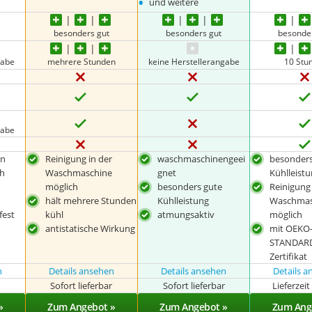
•
und weitere
besonders gut
besonders gut
besonde
gabe
mehrere Stunden
keine Herstellerangabe
10 Stu
gabe
en
Reinigung in der
waschmaschinengeei
besonders
ch
Waschmaschine
gnet
Kühlleist
möglich
besonders gute
Reinigung 
hält mehrere Stunden
Kühlleistung
Waschmas
est
kühl
atmungsaktiv
möglich
antistatische Wirkung
mit OEKO
STANDARD
Zertifikat
n
Details ansehen
Details ansehen
Details 
r
Sofort lieferbar
Sofort lieferbar
Lieferzei
»
Zum Angebot »
Zum Angebot »
Zum Ang