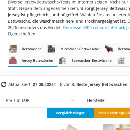
Diverse Jersey-Bettwäsche-Tests im Internet zeigen: Nicht nur
Konferenzmikrofo
Stoff. Neben dem angenehmen Gefühl
sorgt Jersey-Bettwäsch
Klappmatratze
Jersey ist pflegeleicht und bügelfrei
. Wählen Sie aus unserer V
Bettwäsche,
die waschmaschinen- und trocknergeeignet ist
. 
Duschkopf mit Kalk
2026 besonders das Modell
Fleuresse 9200 colours Interlock J
Aktenvernichter Si
Eigenschaften.
Bettgitter
Bettwäsche
Microfaser-Bettwäsche
Bettwä
Spannbettlaken
Topper 100 x 200
Jersey-Bettwäsche
Seersucker-Bettwäsche
Duschpaneel
Höhenverstellbare
Aktualisiert:
07.08.2026
1 - 8 von 8:
Beste Jersey-Bettwäschen
i
Matratze 90 x 200
Service
Preis in EUR
Hersteller
Vergleichssieger
Preis-Leistungs-Si