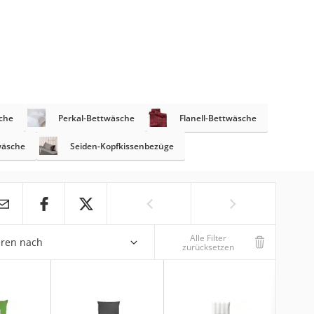
che
Perkal-Bettwäsche
Flanell-Bettwäsche
wäsche
Seiden-Kopfkissenbezüge
Alle Filter
eren nach
zurücksetzen