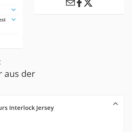
est
:
r aus der
rs Interlock Jersey