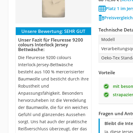
Platz 1 im Je
Preisvergleic
Technische Deta
Unsere Bewertung:
SEHR GUT
Modell
Unser Fazit für Fleuresse 9200
colours Interlock Jersey
Verarbeitungsqu
Bettwäsche:
Die Fleuresse 9200 colours
Oeko-Tex Stand
Interlock-Jersey-Bettwäsche
besteht aus 100 % mercerisierter
Vorteile
Baumwolle und besticht durch ihre
Robustheit und
mit beson
Anpassungsfähigkeit. Besonders
strapazier
hervorzuheben ist die Veredelung
der Baumwolle, die für ein weiches
Fragen und Antw
Gefühl und glänzendes Aussehen
sorgt. Uns hat auch der praktische
Bleibt die In
Reißverschluss überzeugt, der das
Ja, diese Jers