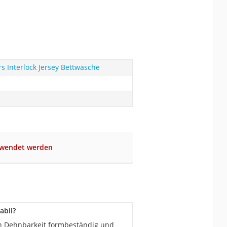
s Interlock Jersey Bettwäsche
ewendet werden
abil?
ohen Dehnbarkeit formbeständig und