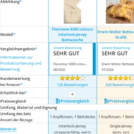
Abbildung
*
Fleuresse 9200 colours
Erwin Müller Bettw
Modell
*
Interlock Jersey
Grafik
Bettwäsche
Unsere Bewertung
Unsere Bewertung
Vergleichsergebnis
*
SEHR GUT
SEHR GUT
Informationen zur
Produktsortierung und
Fleuresse 9200 colours Interlock Jersey Bettwäsche
Bewertung
08/2026
07/2026
Kundenwertung
*
bei Amazon
126 Bewertungen
328 Bewertung
Erhältlich bei
*
mehr anzeigen
Preis­vergleich
Preis­verglei
Preis­vergleich
Umfang, Material und Eignung
Umfang des Sets
1 Kopfkissen, 1 Bettdecke
1 Kopfkissen, 1 Bet
Anzahl der Bezüge
Interlock-Jersey
Single-Jersey
Material
strapazierfähig, warm
dünn, zart