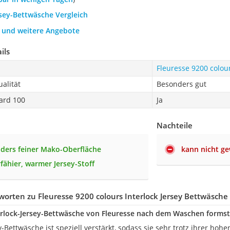
rsey-Bettwäsche Vergleich
h und weitere Angebote
ils
Fleuresse 9200 colour
alität
Besonders gut
ard 100
Ja
Nachteile
ders feiner Mako-Oberfläche
kann nicht g
fähier, warmer Jersey-Stoff
orten zu Fleuresse 9200 colours Interlock Jersey Bettwäsche
terlock-Jersey-Bettwäsche von Fleuresse nach dem Waschen formst
ey-Bettwäsche ist speziell verstärkt, sodass sie sehr trotz ihrer h