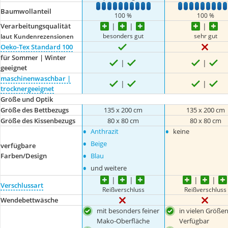
1
2
3
4
5
6
7
8
9
10
1
2
3
4
5
6
7
8
Baumwollanteil
100 %
100 %
Verarbeitungsqualität
besonders gut
sehr gut
laut Kundenrezensionen
Oeko-Tex Standard 100
für Sommer | Winter
geeignet
maschinenwaschbar |
trocknergeeignet
Größe und Optik
Größe des Bettbezugs
135 x 200 cm
135 x 200 cm
Größe des Kissenbezugs
80 x 80 cm
80 x 80 cm
•
•
Anthrazit
keine
•
Beige
verfügbare
•
Farben/Design
Blau
•
und weitere
Verschlussart
Reißverschluss
Reißverschluss
Wendebettwäsche
mit besonders feiner
in vielen Größe
Mako-Oberfläche
Verfügbar