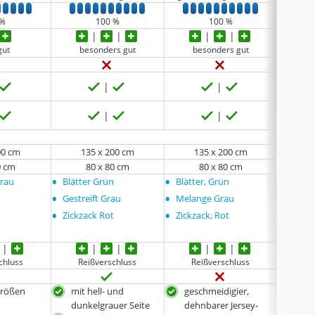
6
7
8
9
10
1
2
3
4
5
6
7
8
9
10
1
2
3
4
5
6
7
8
9
10
1
2
 %
100 %
100 %
gut
besonders gut
besonders gut
be
00 cm
135 x 200 cm
135 x 200 cm
1
0 cm
80 x 80 cm
80 x 80 cm
•
•
•
Grau
Blätter Grün
Blätter, Grün
keine
•
•
Gestreift Grau
Melange Grau
•
•
Zickzack Rot
Zickzack, Rot
chluss
Reißverschluss
Reißverschluss
Re
Größen
mit hell- und
geschmeidigier,
gesc
dunkelgrauer Seite
dehnbarer Jersey-
dehn