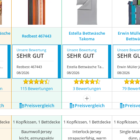
äsche
Estella Bettwäsche
Erwin Mülle
Redbest ‎467443
Takoma
Bettwä
Unsere Bewertung
Unsere Bewertung
Unsere Bewer
SEHR GUT
SEHR GUT
SEHR G
Erwin Müller Bettwäsche Grafik
Redbest ‎467443
Estella Bettwäsche Takoma
08/2026
08/2026
08/2026
en
115 Bewertungen
3 Bewertungen
79 Bewer
mehr anzeigen
ch
Preis­vergleich
Preis­vergleich
Preis­v
tdecke
1 Kopfkissen, 1 Bettdecke
1 Kopfkissen, 1 Bettdecke
1 Kopfkissen,
Baumwoll-Jersey
Interlock-Jersey
Single-Mak
leicht, atmungsaktiv
strapazierfähig, warm
dünn, 