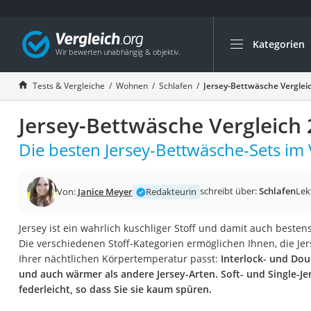
Kategorien
Die beliebtesten V
Wohnen
Tests & Vergleiche
Wohnen
Schlafen
Jersey-Bettwäsche Verglei
Matratzen-Topper
Jersey-Bettwäsche Vergleich
Matratzen
Konferenzlautspre
Die besten Jersey-Bettwäsche-Sets im 
Tageslichtlampe
Badlüfter
schreibt über:
Schlafen
Lek
Von:
Janice Meyer
Redakteurin
Ergonomischer Bü
Jersey ist ein wahrlich kuschliger Stoff und damit auch besten
Bürohocker
Die verschiedenen Stoff-Kategorien ermöglichen Ihnen, die Jer
Außenleuchte mit
Ihrer nächtlichen Körpertemperatur passt:
Interlock- und Doub
und auch wärmer als andere Jersey-Arten. Soft- und Single-Je
Ozongeneratoren
federleicht, so dass Sie sie kaum spüren.
Akku-Tischlampe