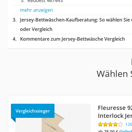
Redbest ‎467443
mehr anzeigen
Jersey-Bettwäschen-Kaufberatung
: So wählen Sie
oder Vergleich
Kommentare zum Jersey-Bettwäsche Vergleich
Wählen S
Fleuresse 9
Vergleichssieger
Interlock J
12
ab 78,00 €
(
Liefe