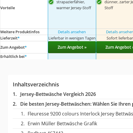
strapazierfähier,
dünner, zarter J
Vorteile
warmer Jersey-Stoff
Stoff
Weitere Produktinfos
Details ansehen
Details ansehe
Lieferzeit
*
Lieferbar in wenigen Tagen
Sofort lieferba
Zum Angebot »
Zum Angebot 
Zum Angebot
*
Erhältlich bei
*
Inhaltsverzeichnis
Jersey-Bettwäsche Vergleich 2026
Die besten Jersey-Bettwäschen:
Wählen Sie Ihren p
Fleuresse 9200 colours Interlock Jersey Bettwä
Erwin Müller Bettwäsche Grafik