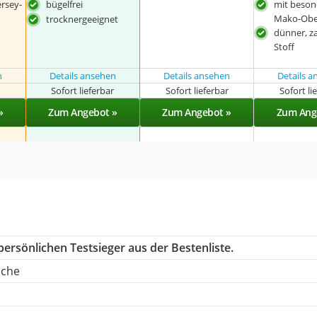
ersey-
bügelfrei
mit beson
Mako-Obe
trocknergeeignet
dünner, za
Stoff
n
Details ansehen
Details ansehen
Details 
r
Sofort lieferbar
Sofort lieferbar
Sofort li
»
Zum Angebot »
Zum Angebot »
Zum Ang
ersönlichen Testsieger aus der Bestenliste.
sche