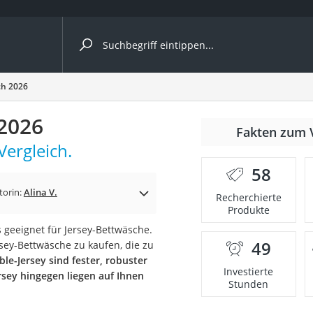
ergleiche nach Kategorie
ch 2026
 2026
Fakten zum 
cher
Vergleich.
58
torin:
Alina V.
Recherchierte
Produkte
rostuhl
s geeignet für Jersey-Bettwäsche.
49
sey-Bettwäsche zu kaufen, die zu
 Kamera
le-Jersey sind fester, robuster
Investierte
rsey hingegen liegen auf Ihnen
Stunden