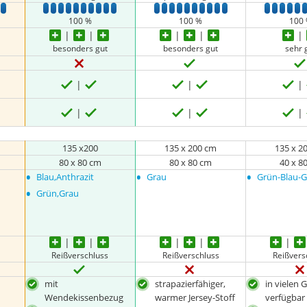
9
10
1
2
3
4
5
6
7
8
9
10
1
2
3
4
5
6
7
8
9
10
1
2
3
4
5
100 %
100 %
100
besonders gut
besonders gut
sehr 
135 x200
135 x 200 cm
135 x 2
80 x 80 cm
80 x 80 cm
40 x 8
•
•
•
Blau,Anthrazit
Grau
Grün-Blau-
•
Grün,Grau
Reißverschluss
Reißverschluss
Reißvers
n
mit
strapazierfähiger,
in vielen 
Wendekissenbezug
warmer Jersey-Stoff
verfügbar