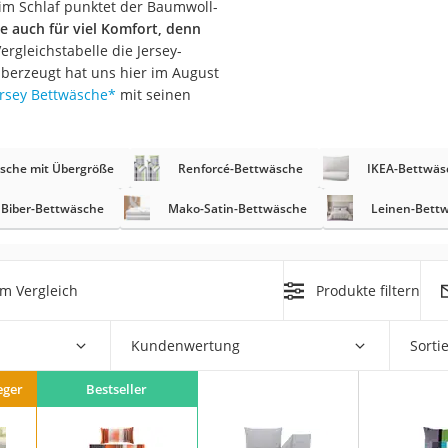
 im Schlaf punktet der Baumwoll-
n
e auch für viel Komfort, denn
ergleichstabelle die Jersey-
Überzeugt hat uns hier im August
filter
ersey Bettwäsche
*
mit seinen
cherheitsstufe 4
sche mit Übergröße
Renforcé-Bettwäsche
IKEA-Bettwäs
Biber-Bettwäsche
Mako-Satin-Bettwäsche
Leinen-Bett
r Schreibtisch
m Vergleich
Produkte filtern
 cm
Kundenwertung
Sorti
eger
Bestseller