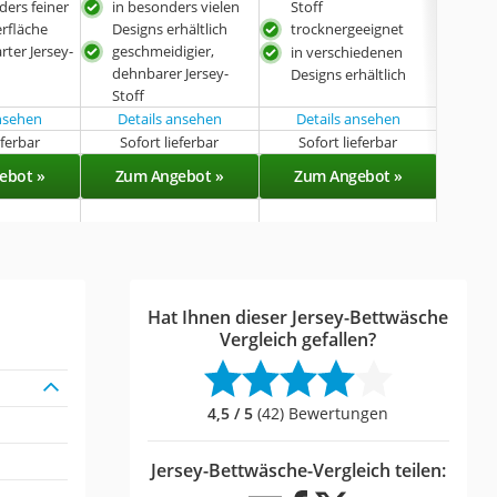
ders feiner
in besonders vielen
Stoff
Stof
rfläche
Designs erhältlich
trocknergeeignet
Oeko
rter Jersey-
geschmeidigier,
in verschiedenen
tro
dehnbarer Jersey-
Designs erhältlich
Stoff
ansehen
Details ansehen
Details ansehen
eferbar
Sofort lieferbar
Sofort lieferbar
Sof
ebot »
Zum Angebot »
Zum Angebot »
Zu
Hat Ihnen dieser Jersey-Bettwäsche
Vergleich gefallen?
4,5 / 5
(42) Bewertungen
Jersey-Bettwäsche-Vergleich teilen: