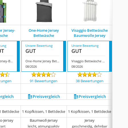
r Jersey-
One-Home Jersey
Visaggio Bettwäsche
Leo
sche
Bettwäsche
Baumwolle Jersey
Be
tung
Unsere Bewertung
Unsere Bewertung
Unsere
UT
GUT
GUT
GUT
Erwin Müller Jersey-Bettwäsche
One-Home Jersey Bettwäsche
Visaggio Bettwäsche Baumwolle Jersey
08/2026
08/2026
08/202
tungen
91 Bewertungen
38 Bewertungen
13 
ergleich
Preis­vergleich
Preis­vergleich
P
 1 Bettdecke
1 Kopfkissen, 1 Bettdecke
1 Kopfkissen, 1 Bettdecke
1 Kopfk
o-Jersey
Baumwoll-Jersey
Jersey
zart
leicht, atmungsaktiv
geschmeidig, dehnbar
gesch