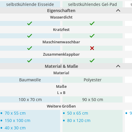
selbstkühlende Eisseide
selbstkühlendes Gel-Pad
Eigenschaften
Wasserdicht
Kratzfest
Maschinenwaschbar
Zusammenklappbar
Material & Maße
Material
Baumwolle
Polyester
Maße
L x B
100 x 70 cm
90 x 50 cm
Weitere Größen
•
•
•
70 x 55 cm
50 x 65 cm
9
•
•
150 x 100 cm
80 x 120 cm
•
40 x 30 cm