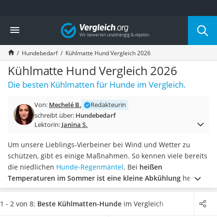
Die beliebtesten Vergleiche nach Kategorie
Vergleich
Drogerie
Inhalator
Hundebedarf
Kühlmatte Hund Vergleich 2026
Haarschneider
Rollator
Kühlmatte Hund Vergleich 2026
Braun Rasierer
Die besten Kühlmatten für Hunde im Vergleich.
Katzenklappe (Chip)
Rasierer
Von:
Mechelé B.
Redakteurin
Masturbator
schreibt über:
Hundebedarf
Massagepistole
Lektorin:
Janina S.
Epilierer
Reisehaartrockner
Um unsere Lieblings-Vierbeiner bei Wind und Wetter zu
Eiweißpulver
schützen, gibt es einige Maßnahmen. So kennen viele bereits
Magnesiumpräparat
die niedlichen
Hunde-Regenmäntel
. Bei
heißen
Katzenklappe
Temperaturen im Sommer ist eine kleine Abkühlung
herzlich
Nackenmassagegerät
willkommen. Dies gilt natürlich auch für Vierbeiner. Da
Zeckenschutz Katze
Hunde ihre Wärme lediglich über die Pfoten oder das
1 - 2 von 8:
Beste Kühlmatten-Hunde
im Vergleich
leichter Haartrockner
Hecheln nach außen abgeben können, besteht hier die