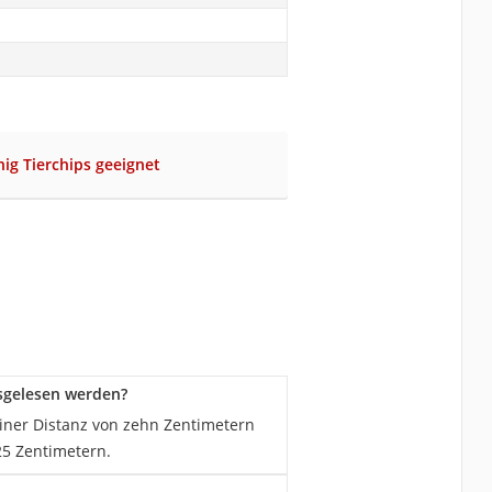
nig Tierchips geeignet
sgelesen werden?
einer Distanz von zehn Zentimetern
25 Zentimetern.