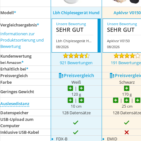
Modell
*
Lbh Chiplesegerät Hund
Apklvsr V0150
Unsere Bewertung
Unsere Bewertung
Vergleichsergebnis
*
SEHR GUT
SEHR GUT
Informationen zur
Produktsortierung und
Lbh Chiplesegerät Hund
Apklvsr V0150
Bewertung
08/2026
08/2026
Kundenwertung
*
bei Amazon
921 Bewertungen
191 Bewertung
Erhältlich bei
*
Preis­vergleich
Preis­verglei
Preis­vergleich
Farbe
Weiß
Schwarz
Geringes Gewicht
120 g
170 g
Auslesedistanz
10 cm
25 cm
Datenspeicher
128 Datensätze
128 Datensätz
USB-Upload zum
Computer
Inklusive USB-Kabel
•
•
FDX-B
EMID