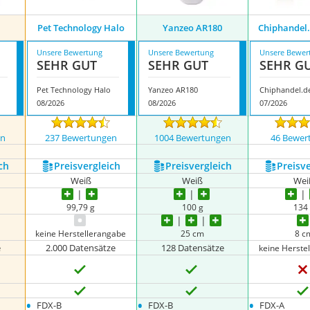
Pet Technology Halo
Yanzeo AR180
Chiphandel.
Unsere Bewertung
Unsere Bewertung
Unsere Bewer
SEHR GUT
SEHR GUT
SEHR G
Pet Technology Halo
Yanzeo AR180
Chiphandel.d
08/2026
08/2026
07/2026
en
237 Bewertungen
1004 Bewertungen
46 Bewer
ch
Preis­vergleich
Preis­vergleich
Preis­v
Weiß
Weiß
Wei
99,79 g
100 g
134
keine Herstellerangabe
25 cm
8 c
e
2.000 Datensätze
128 Datensätze
keine Herste
•
•
•
FDX-B
FDX-B
FDX-A