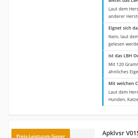
Bietet das LB
Laut dem Hers
anderer Herste
Eignet sich d
Nein, laut de
gelesen werd
Ist das LBH O
Mit 120 Gramm
ähnliches Eige
Mit welchen C
Laut dem Hers
Hunden, Katze
Apklvsr V01
Preis-Leistungs-Sieger