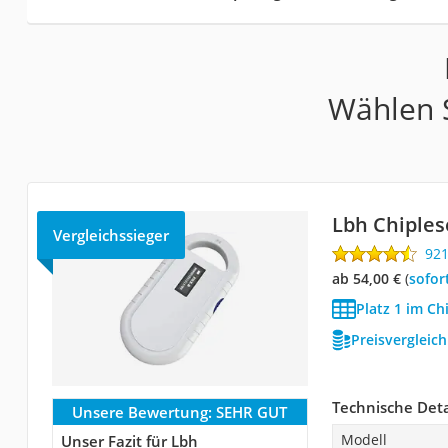
Wählen S
Lbh Chiple
Vergleichssieger
92
ab 54,00 €
(
Sofor
Platz 1 im Ch
Preisvergleic
Technische Deta
Unsere Bewertung:
SEHR GUT
Modell
Unser Fazit für Lbh