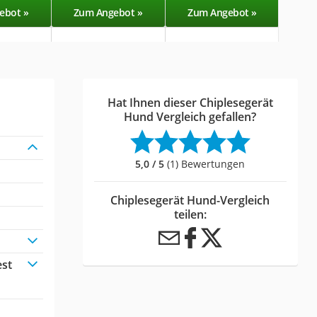
ebot »
Zum Angebot »
Zum Angebot »
Zu
Hat Ihnen dieser Chiplesegerät
Hund Vergleich gefallen?
5,0 / 5
(1) Bewertungen
Chiplesegerät Hund-Vergleich
teilen:
est