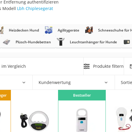
r Entfernung authentifizieren
s Modell
Lbh Chiplesegerät
at
Heizdecken Hund
Agilitygeräte
Schneeschuhe für 
rät
e
Plüsch-Hundebetten
Leuchtanhänger für Hunde
ner
Zahnbürste
d
im Vergleich
Produkte filtern
d
Kundenwertung
Sorti
eger
Bestseller