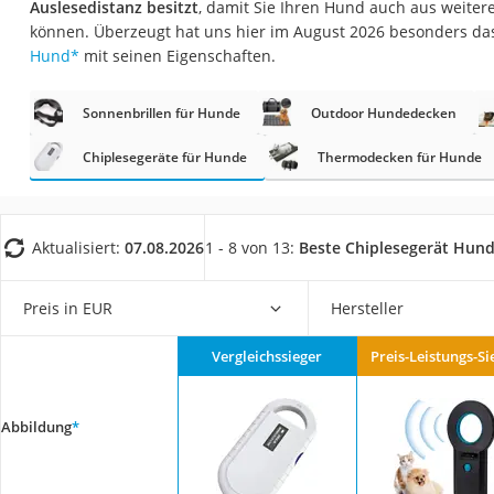
Auslesedistanz besitzt
, damit Sie Ihren Hund auch aus weitere
Eiweißpulver
können. Überzeugt hat uns hier im August 2026 besonders da
Magnesiumpräpar
Hund
*
mit seinen Eigenschaften.
Katzenklappe
Sonnenbrillen für Hunde
Outdoor Hundedecken
Nackenmassagege
Zeckenschutz Katz
Chiplesegeräte für Hunde
Thermodecken für Hunde
leichter Haartrock
Philips-Sonicare-
Aktualisiert:
07.08.2026
1 - 8 von 13:
Beste Chiplesegerät Hun
Schildkrötenhaus
Mineralfutter Pfer
Preis in EUR
Hersteller
Massagegerät
Vergleichssieger
Preis-Leistungs-Si
Service
Abbildung
*