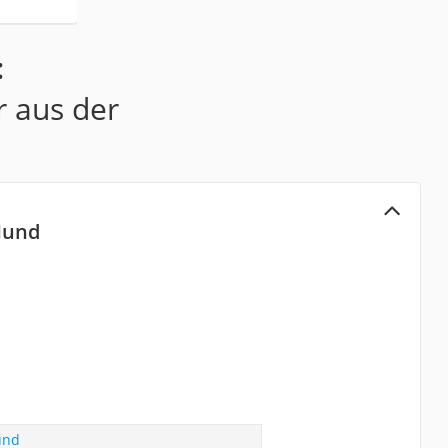
:
r aus der
Hund
und