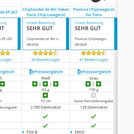
Chiphandel.de Wir lieben
Pixelure Chiplesegerät
de EP-267
D
Tiere. Chip-Lesegerät
für Tiere
tung
Unsere Bewertung
Unsere Bewertung
Unsere
UT
SEHR GUT
SEHR GUT
SEH
e EP-267
Chiphandel.de Wir lieben Tiere. Chip-Lesegerät
Pixelure Chiplesegerät für Tiere
Difcul
08/2026
08/2026
08/202
tungen
36 Bewertungen
41 Bewertungen
560
ergleich
Preis­vergleich
Preis­vergleich
P
ß
Weiß
Grau
 g
63 g
150 g
m
10 cm
keine Herstellerangabe
2.700 Datensätze
128 Datensätze
12
llerangabe
•
•
•
FDX-B
EMID
FDX-B