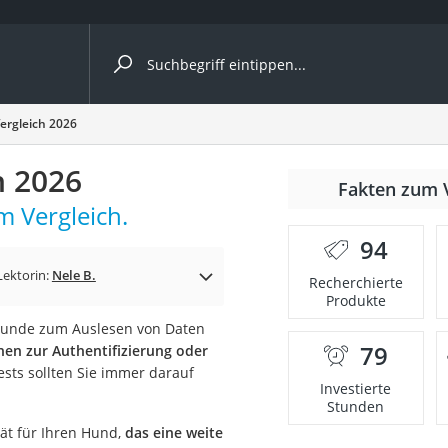
ergleiche nach Kategorie
ergleich 2026
h 2026
Fakten zum 
m Vergleich.
94
p)
Lektorin:
Nele B.
Recherchierte
Produkte
 Hunde zum Auslesen von Daten
79
nen zur Authentifizierung oder
ests sollten Sie immer darauf
Investierte
Stunden
rät für Ihren Hund,
das eine weite