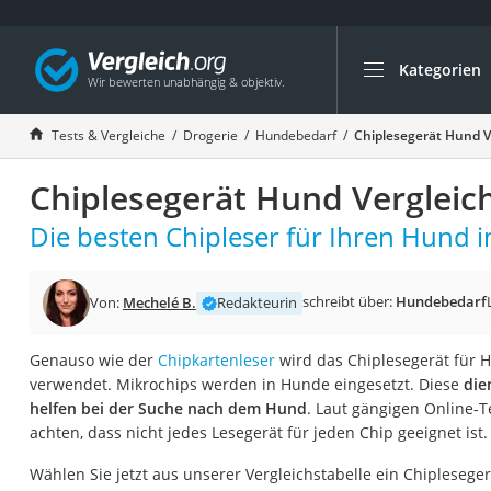
Kategorien
Die beliebtesten V
Drogerie
Tests & Vergleiche
Drogerie
Hundebedarf
Chiplesegerät Hund V
Inhalator
Chiplesegerät Hund Vergleic
Haarschneider
Rollator
Die besten Chipleser für Ihren Hund i
Braun Rasierer
Katzenklappe (Chi
schreibt über:
Hundebedarf
Von:
Mechelé B.
Redakteurin
Rasierer
Genauso wie der
Chipkartenleser
wird das Chiplesegerät für
Masturbator
verwendet. Mikrochips werden in Hunde eingesetzt. Diese
die
Massagepistole
helfen bei der Suche nach dem Hund
. Laut gängigen Online-T
achten, dass nicht jedes Lesegerät für jeden Chip geeignet ist.
Epilierer
Reisehaartrockner
Wählen Sie jetzt aus unserer Vergleichstabelle ein Chiplesege