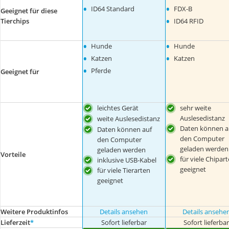
•
•
ID64 Standard
FDX-B
Geeignet für diese
•
Tierchips
ID64 RFID
•
•
Hunde
Hunde
•
•
Katzen
Katzen
•
Pferde
Geeignet für
leichtes Gerät
sehr weite
Auslesedistanz
weite Auslesedistanz
Daten können a
Daten können auf
den Computer
den Computer
geladen werden
geladen werden
Vorteile
für viele Chipar
inklusive USB-Kabel
geeignet
für viele Tierarten
geeignet
Weitere Produktinfos
Details ansehen
Details ansehe
Lieferzeit
*
Sofort lieferbar
Sofort lieferba