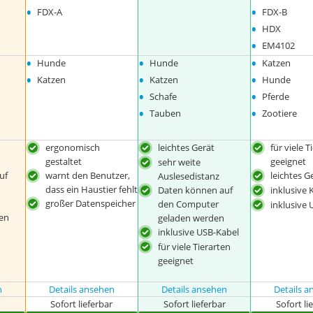
•
•
FDX-A
FDX-B
•
HDX
•
EM4102
•
•
•
Hunde
Hunde
Katzen
•
•
•
Katzen
Katzen
Hunde
•
•
Schafe
Pferde
•
•
Tauben
Zootiere
ergonomisch
leichtes Gerät
für viele T
gestaltet
geeignet
sehr weite
uf
warnt den Benutzer,
leichtes G
Auslesedistanz
dass ein Haustier fehlt
Daten können auf
inklusive 
großer Datenspeicher
den Computer
inklusive
ten
geladen werden
inklusive USB-Kabel
für viele Tierarten
geeignet
n
Details ansehen
Details ansehen
Details 
r
Sofort lieferbar
Sofort lieferbar
Sofort li