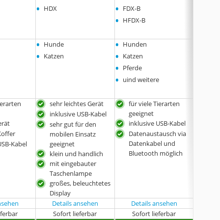
•
•
•
HDX
FDX-B
ID64 
•
HFDX-B
•
•
•
Hunde
Hunden
Hund
•
•
•
Katzen
Katzen
Katze
•
•
Pferde
Pferd
•
•
uind weitere
Schaf
•
und w
ierarten
sehr leichtes Gerät
für viele Tierarten
leic
geeignet
inklusive USB-Kabel
sehr
erät
inklusive USB-Kabel
Aus
sehr gut für den
Koffer
Datenaustausch via
Dat
mobilen Einsatz
Datenkabel und
den
 USB-Kabel
geeignet
Bluetooth möglich
gel
klein und handlich
für 
mit eingebauter
Tier
Taschenlampe
großes, beleuchtetes
Display
ansehen
Details ansehen
Details ansehen
Det
eferbar
Sofort lieferbar
Sofort lieferbar
Sof