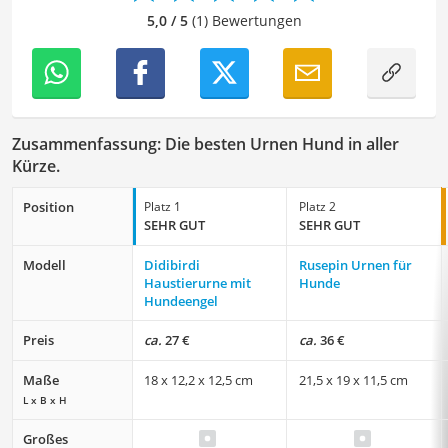
mich täglich mit den verschiedensten Themen
5,0 / 5
(1) Bewertungen
auseinanderzusetzen.
Zusammenfassung: Die besten Urnen Hund in aller
Kürze.
Position
Platz 1
Platz 2
SEHR GUT
SEHR GUT
Modell
Didibirdi
Rusepin Urnen für
Haustierurne mit
Hunde
Hundeengel
Preis
ca.
27 €
ca.
36 €
Maße
18 x 12,2 x 12,5 cm
21,5 x 19 x 11,5 cm
L x B x H
Großes