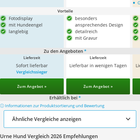
•
G
Vorteile
Fotodisplay
besonders
mit Hundeengel
ansprechendes Design
langlebig
detailreich
mit Gravur
Zu den Angeboten
*
Lieferzeit
Lieferzeit
Sofort lieferbar
Lieferbar in wenigen Tagen
L
Vergleichssieger
Zum Angebot »
Zum Angebot »
Erhältlich bei
*
ⓘ Informationen zur Produktsortierung und Bewertung
Ähnliche Vergleiche anzeigen
Urne Hund Vergleich 2026 Empfehlungen