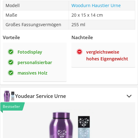
Modell
Woodurn Haustier Urne
Maße
20 x 15 x 14 cm
Großes Fassungsvermögen
255 ml
Vorteile
Nachteile
Fotodisplay
vergleichsweise
hohes Eigengewicht
personalisierbar
massives Holz
Youdear Service Urne
Bestseller