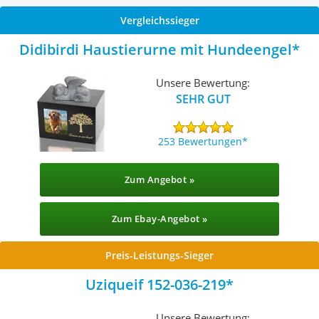
Vergleichssieger
Didibirdi Haustierurne mit Hundeengel
Unsere Bewertung:
SEHR GUT
253 Bewertungen
Zum Angebot »
Zum Ebay-Angebot »
Preis-Leistungs-Sieger
Uziqueif 152-036-219
Unsere Bewertung: