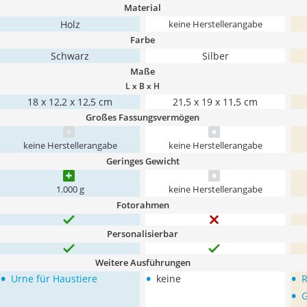
Material
Holz
keine Herstellerangabe
Farbe
Schwarz
Silber
Maße
L x B x H
18 x 12,2 x 12,5 cm
21,5 x 19 x 11,5 cm
Großes Fassungsvermögen
keine Herstellerangabe
keine Herstellerangabe
Geringes Gewicht
1.000 g
keine Herstellerangabe
Fotorahmen
Personalisierbar
Weitere Ausführungen
•
•
•
Urne für Haustiere
keine
R
•