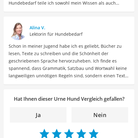
Hundebedarf teile ich sowohl mein Wissen als auch
meine Erfahrungen mit Hundebesitzern und -liebhabern.
Meine Beiträge umfassen detaillierte Produktvergleiche,
Empfehlungen sowie Tipps für Hundefutter, Spielzeug,
Alina V.
Trainingsausrüstung und vieles mehr.
Lektorin für Hundebedarf
Der Urne Hund-Vergleich ist aus unserer Sicht besonders
Schon in meiner Jugend habe ich es geliebt, Bücher zu
empfehlenswert für
Hunde-Besitzer
.
lesen, Texte zu schreiben und die Schönheit der
geschriebenen Sprache hervorzuheben. Ich finde es
spannend, dass Grammatik, Satzbau und Wortwahl keine
langweiligen unnötigen Regeln sind, sondern einen Text
zum Leben erwecken können. Deshalb habe ich es mir
zur Aufgabe gemacht, mein Know How und die Liebe zum
geschriebenen Wort als Lektorin bei VGL in unsere Texte
Hat Ihnen dieser Urne Hund Vergleich gefallen?
einfließen zu lassen. Mit meinem Auge für
Detailgenauigkeit und sprachliche Präzision unterstütze
Ja
Nein
ich unser Redaktionsteam dabei, qualitativ hochwertige
und fehlerfreie Inhalte zu liefern. Dabei liebe ich es,
meinen Wissensschatz immer mehr zu erweitern und