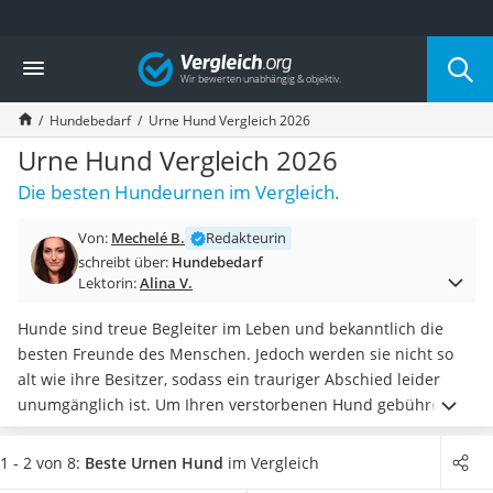
Die beliebtesten Vergleiche nach Kategorie
Vergleich
Drogerie
Inhalator
Hundebedarf
Urne Hund Vergleich 2026
Haarschneider
Rollator
Urne Hund Vergleich 2026
Braun Rasierer
Die besten Hundeurnen im Vergleich.
Katzenklappe (Chip)
Rasierer
Von:
Mechelé B.
Redakteurin
Masturbator
schreibt über:
Hundebedarf
Massagepistole
Lektorin:
Alina V.
Epilierer
Reisehaartrockner
Hunde sind treue Begleiter im Leben und bekanntlich die
Eiweißpulver
besten Freunde des Menschen. Jedoch werden sie nicht so
Magnesiumpräparat
alt wie ihre Besitzer, sodass ein trauriger Abschied leider
Katzenklappe
unumgänglich ist. Um Ihren verstorbenen Hund gebührend
Nackenmassagegerät
zu verabschieden und ihm eine
ansehnliche letzte
Zeckenschutz Katze
Ruhestätte
zu geben, können Sie sich für eine Tierurne
1 - 2 von 8:
Beste Urnen Hund
im Vergleich
leichter Haartrockner
entscheiden. Gängige Tests im Internet heben hervor, dass