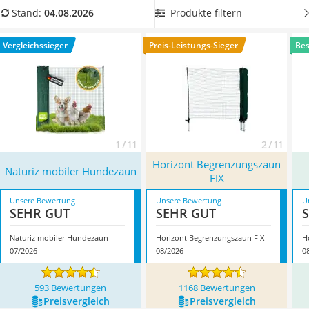
Philips-Sonicare-Zahnbürste
ausgestattet
ist, um ein besonders stabiles Modell zu
Produkte filtern
Stand:
04.08.2026
Schildkrötenhaus
erhalten. Überzeugt hat uns hier im August 2026 besonders
Mineralfutter Pferd
das Modell
Naturiz mobiler Hundezaun
*
mit seinen
Vergleichssieger
Preis-Leistungs-Sieger
Bes
Massagegerät
Eigenschaften.
Service
1 / 11
2 / 11
Horizont Begrenzungszaun
Naturiz mobiler Hundezaun
FIX
Unsere Bewertung
Unsere Bewertung
U
SEHR GUT
SEHR GUT
Naturiz mobiler Hundezaun
Horizont Begrenzungszaun FIX
H
07/2026
08/2026
0
593 Bewertungen
1168 Bewertungen
Preis­vergleich
Preis­vergleich