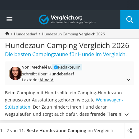
Die beliebtesten Vergleiche nach Kategorie
Vergleich
Drogerie
Inhalator
Hundebedarf
Hundezaun Camping Vergleich 2026
Haarschneider
Rollator
Hundezaun Camping Vergleich 2026
Braun Rasierer
Die besten Campingzäune für Hunde im Vergleich.
Katzenklappe (Chip)
Rasierer
Von:
Mechelé B.
Redakteurin
Masturbator
schreibt über:
Hundebedarf
Massagepistole
Lektorin:
Alina V.
Epilierer
Reisehaartrockner
Beim Camping mit Hund sollte ein Camping-Hundezaun
Eiweißpulver
genauso zur Ausstattung gehören wie gute
Wohnwagen-
Magnesiumpräparat
Stützplatten
. Der Zaun hindert Ihren Hund daran
Katzenklappe
wegzulaufen und sorgt auch dafür, dass
fremde Tiere nicht
Nackenmassagegerät
auf Ihr Grundstück kommen
, wie Tests im Internet erklären.
Zeckenschutz Katze
Wählen Sie jetzt einen Hundezaun fürs Camping aus unserer
1 - 2 von 11:
Beste Hundezäune Camping
im Vergleich
leichter Haartrockner
Vergleichstabelle, der
mit robusten Fiberglaspfählen