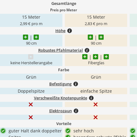
Gesamtlänge
Preis pro Meter
15 Meter
15 Meter
2,99 € pro m
2,83 € pro m
Höhe
90 cm
90 cm
Robustes Pfahlmaterial
keine Herstellerangabe
Fiberglas
Farbe
Grün
Grün
Befestigung
Doppelspitze
einfache Spitze
Verschweißte Knotenpunkte
Elektrozaun
Vorteile
guter Halt dank doppelter
sehr hoch