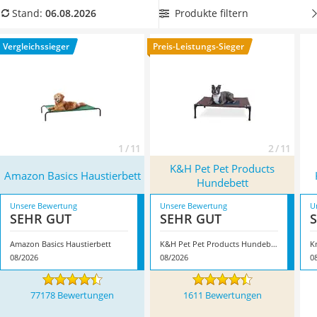
Philips-Sonicare-Zahnbürste
Vergleichstabelle. Im Vergleich zur
Hundedecke
liegt Ihr
Produkte filtern
Stand:
06.08.2026
Schildkrötenhaus
Hund darauf geschützt und gelenkschonend, wie Tests im
Mineralfutter Pferd
Internet zeigen. Überzeugt hat uns hier im August 2026
Vergleichssieger
Preis-Leistungs-Sieger
Massagegerät
besonders das Modell
Amazon Basics Haustierbett
*
mit
Service
seinen Eigenschaften.
1 / 11
2 / 11
K&H Pet Pet Products
Amazon Basics Haustierbett
Hundebett
Unsere Bewertung
Unsere Bewertung
U
SEHR GUT
SEHR GUT
Amazon Basics Haustierbett
K&H Pet Pet Products Hundebett
K
08/2026
08/2026
0
77178 Bewertungen
1611 Bewertungen