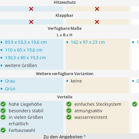
Hitzeschutz
Klappbar
Verfügbare Maße
L x B x H
•
•
•
89,9 x 53,3 x 19,6 cm
142 x 97 x 23 cm
1
•
110 x 65 x 19,6 cm
•
130,3 x 80 x 19,3 cm
•
weitere Größen
Weitere verfügbare Varianten
•
•
•
Grau
keine
•
Grün
Vorteile
hohe Liegehöhe
einfaches Stecksystem
besonders stabil
atmungsaktiv
in vielen Größen
wasserresistent
erhältlich
Farbauswahl
Zu den Angeboten
*