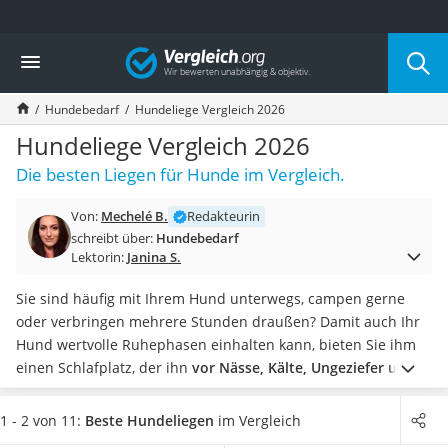
Die beliebtesten Vergleiche nach Kategorie
Vergleich
Drogerie
Inhalator
Hundebedarf
Hundeliege Vergleich 2026
Haarschneider
Rollator
Hundeliege Vergleich 2026
Braun Rasierer
Die besten Liegen für Hunde im Vergleich.
Katzenklappe (Chip)
Rasierer
Von:
Mechelé B.
Redakteurin
Masturbator
schreibt über:
Hundebedarf
Massagepistole
Lektorin:
Janina S.
Epilierer
Reisehaartrockner
Sie sind häufig mit Ihrem Hund unterwegs, campen gerne
Eiweißpulver
oder verbringen mehrere Stunden draußen? Damit auch Ihr
Magnesiumpräparat
Hund wertvolle Ruhephasen einhalten kann, bieten Sie ihm
Katzenklappe
einen Schlafplatz, der ihn
vor Nässe, Kälte, Ungeziefer und
Nackenmassagegerät
im Idealfall auch vor Sonneneinstrahlung schützt
.
Wählen
Zeckenschutz Katze
Sie jetzt eine Hundeliege mit hoher Liegehöhe und aus
1 - 2 von 11:
Beste Hundeliegen
im Vergleich
leichter Haartrockner
robustem sowie atmungsaktivem Material aus unserer