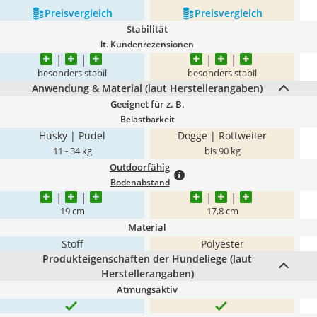
Preis­vergleich
Preis­vergleich
Stabilität
lt. Kundenrezensionen
besonders stabil
besonders stabil
Anwendung & Material (laut Herstellerangaben)
Geeignet für z. B.
Belastbarkeit
Husky | Pudel
Dogge | Rottweiler
11 - 34 kg
bis 90 kg
Outdoorfähig
Bodenabstand
19 cm
17,8 cm
Material
Stoff
Polyester
Produkteigenschaften der Hundeliege (laut
Herstellerangaben)
Atmungsaktiv