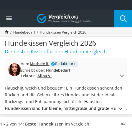
Die beliebtesten Vergleiche nach Kategorie
Vergleich
Drogerie
Inhalator
Hundebedarf
Hundekissen Vergleich 2026
Haarschneider
Rollator
Hundekissen Vergleich 2026
Braun Rasierer
Die besten Kissen für den Hund im Vergleich.
Katzenklappe (Chip)
Rasierer
Von:
Mechelé B.
Redakteurin
Masturbator
schreibt über:
Hundebedarf
Massagepistole
Lektorin:
Alina V.
Epilierer
Reisehaartrockner
Flauschig, weich und bequem: Ein Hundekissen schont den
Eiweißpulver
Rücken und die Gelenke Ihres Hundes und ist der ideale
Magnesiumpräparat
Rückzugs- und Entspannungsort für Ihr Haustier.
Katzenklappe
Hundekissen sind für kleine, mittelgroße und große Hunde
Nackenmassagegerät
geeignet.
Als Alternative zum
Hundebett
können Sie das
Zeckenschutz Katze
Kissen für den Hund in Räumen wie dem Wohnzimmer,
1 - 2 von 14:
Beste Hundekissen
im Vergleich
leichter Haartrockner
Schlafzimmer oder der Küche aufstellen.
Machen Sie den