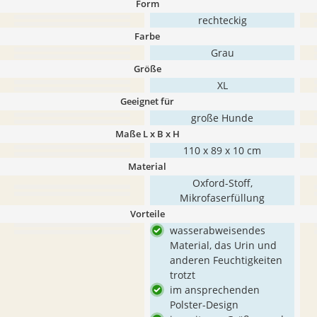
Form
rechteckig
Farbe
Grau
Größe
XL
Geeignet für
große Hunde
Maße L x B x H
110 x 89 x 10 cm
Material
Oxford-Stoff,
Mikrofaserfüllung
Vorteile
wasserabweisendes
Material, das Urin und
anderen Feuchtigkeiten
trotzt
im ansprechenden
Polster-Design