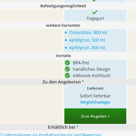
Befestigungsmöglichkeit
Tragegurt
weitere Varianten
•
Ozeanblau, 800 ml
•
Apfelgrün, 500 ml
•
Apfelgrün, 800 ml
Vorteile
BPA-frei
handliches Design
inklusive Kühltuch
Zu den Angeboten
*
Lieferzeit
Sofort lieferbar
Vergleichssieger
Zum Angebot »
Erhältlich bei
*
ⓘ Informationen zur Produktsortierung und Bewertung