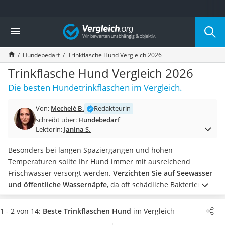
Die beliebtesten Vergleiche nach Kategorie
Vergleich
Drogerie
Inhalator
Hundebedarf
Trinkflasche Hund Vergleich 2026
Haarschneider
Rollator
Trinkflasche Hund Vergleich 2026
Braun Rasierer
Die besten Hundetrinkflaschen im Vergleich.
Katzenklappe (Chip)
Rasierer
Von:
Mechelé B.
Redakteurin
Masturbator
schreibt über:
Hundebedarf
Massagepistole
Lektorin:
Janina S.
Epilierer
Reisehaartrockner
Besonders bei langen Spaziergängen und hohen
Eiweißpulver
Temperaturen sollte Ihr Hund immer mit ausreichend
Magnesiumpräparat
Frischwasser versorgt werden.
Verzichten Sie auf Seewasser
Katzenklappe
und öffentliche Wassernäpfe
, da oft schädliche Bakterien im
Nackenmassagegerät
Wasser enthalten sind. Besser ist es, eine eigene
Zeckenschutz Katze
Hundetrinkflasche mitzuführen. Die Modelle in unserem
1 - 2 von 14:
Beste Trinkflaschen Hund
im Vergleich
leichter Haartrockner
Vergleich sind aus Materialien, die einen Test auf Schadstoffe