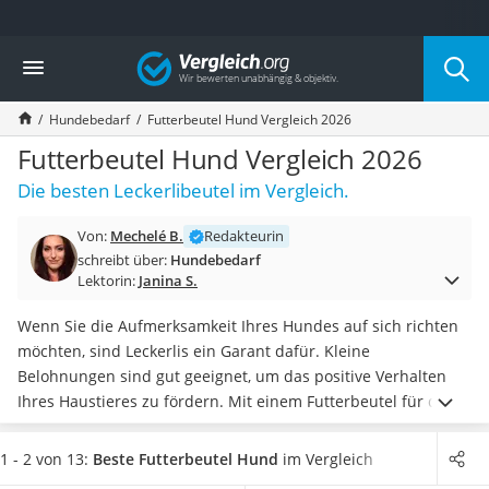
Die beliebtesten Vergleiche nach Kategorie
Vergleich
Drogerie
Inhalator
Hundebedarf
Futterbeutel Hund Vergleich 2026
Haarschneider
Rollator
Futterbeutel Hund Vergleich 2026
Braun Rasierer
Die besten Leckerlibeutel im Vergleich.
Katzenklappe (Chip)
Rasierer
Von:
Mechelé B.
Redakteurin
Masturbator
schreibt über:
Hundebedarf
Massagepistole
Lektorin:
Janina S.
Epilierer
Reisehaartrockner
Wenn Sie die Aufmerksamkeit Ihres Hundes auf sich richten
Eiweißpulver
möchten, sind Leckerlis ein Garant dafür. Kleine
Magnesiumpräparat
Belohnungen sind gut geeignet, um das positive Verhalten
Katzenklappe
Ihres Haustieres zu fördern. Mit einem Futterbeutel für den
Nackenmassagegerät
Hund haben Sie die schmackhaften Snacks
sicher
Zeckenschutz Katze
aufbewahrt
und
stets griffbereit.
Verschiedene Hunde-
1 - 2 von 13:
Beste Futterbeutel Hund
im Vergleich
leichter Haartrockner
Futterbeutel-Tests im Internet konzentrieren sich auf