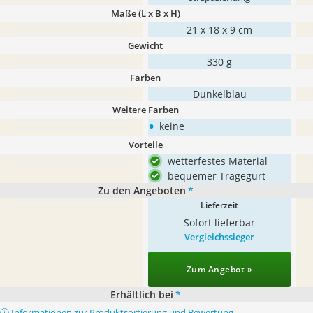
Maße (L x B x H)
‎21 x 18 x 9 cm
Gewicht
330 g
Farben
Dunkelblau
Weitere Farben
•
keine
Vorteile
wetterfestes Material
bequemer Tragegurt
Zu den Angeboten
*
Lieferzeit
Sofort lieferbar
Vergleichssieger
Zum Angebot »
Erhältlich bei
*
ⓘ Informationen zur Produktsortierung und Bewertung