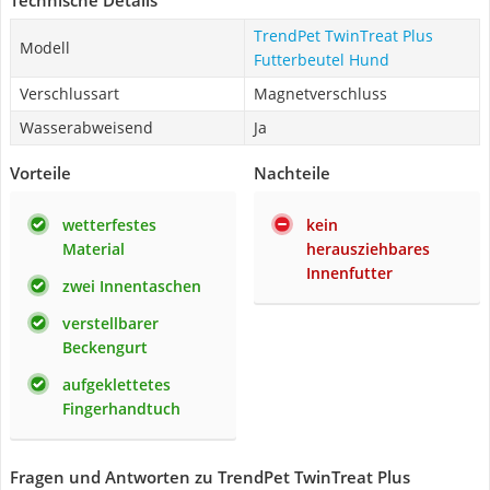
Technische Details
TrendPet TwinTreat Plus
Modell
Futterbeutel Hund
Verschlussart
Magnetverschluss
Wasserabweisend
Ja
Vorteile
Nachteile
wetterfestes
kein
Material
herausziehbares
Innenfutter
zwei Innentaschen
verstellbarer
Beckengurt
aufgeklettetes
Fingerhandtuch
Fragen und Antworten zu TrendPet TwinTreat Plus