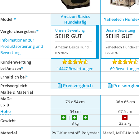
Amazon Basics
Modell
*
Yaheetech Hundek
Hundekäfig
Unsere Bewertung
Unsere Bewertung
Vergleichsergebnis
*
SEHR GUT
SEHR GUT
Informationen zur
Produktsortierung und
Amazon Basics Hundekäfig
Yaheetech Hundekäf
Bewertung
07/2026
08/2026
Kundenwertung
*
bei Amazon
14447 Bewertungen
69 Bewertunge
Erhältlich bei
*
Preis­vergleich
Preis­verglei
Preis­vergleich
Maße & Material
Maße
76 x 54 cm
96 x 65 cm
L x B
Höhe
54 cm
67,5 cm
Gewicht
3 kg
23,2 kg
Material
PVC-Kunststoff, Polyester
Metall, MDF-Holzpl