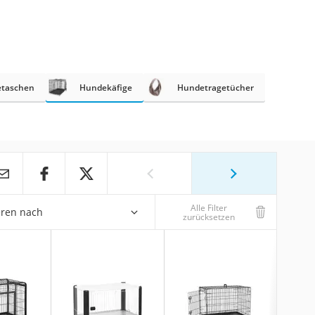
etaschen
Hundekäfige
Hundetragetücher
Alle Filter
eren nach
zurücksetzen