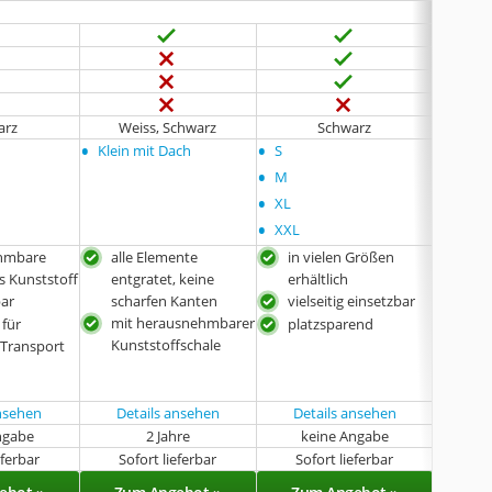
arz
Weiss, Schwarz
Schwarz
•
•
•
Klein mit Dach
S
63 x 4
•
•
M
109 x 
•
•
XL
124 x 
•
XXL
hmbare
alle Elemente
in vielen Größen
falt
 Kunststoff
entgratet, keine
erhältlich
mit
bar
scharfen Kanten
vielseitig einsetzbar
Wa
mit herausnehmbarer
 für
platzsparend
kom
Kunststoffschale
 Transport
ansehen
Details ansehen
Details ansehen
ngabe
2 Jahre
keine Angabe
k
eferbar
Sofort lieferbar
Sofort lieferbar
Sof