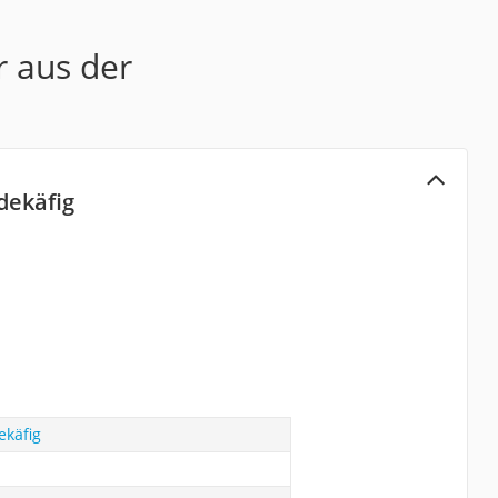
r aus der
dekäfig
käfig