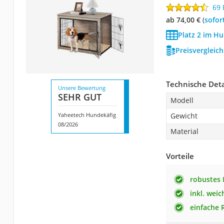
69
ab 74,00 €
(
Sofor
Platz 2 im Hu
Preisvergleic
Technische Deta
Unsere Bewertung
SEHR GUT
Modell
Yaheetech Hundekäfig
Gewicht
08/2026
Material
Vorteile
robustes 
inkl. weic
einfache 