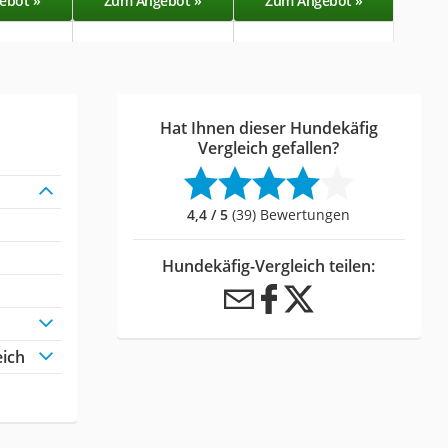
ebot »
Zum Angebot »
Zum Angebot »
Zu
Hat Ihnen dieser Hundekäfig
Vergleich gefallen?
4,4 / 5
(39) Bewertungen
Hundekäfig-Vergleich teilen:
eich