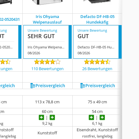
Iris Ohyama
Defacto DF-HB-05
New
2-0520431
Welpenauslauf
Hundekäfig
tung
Unsere Bewertung
Unsere Bewertung
Unsere
UT
SEHR GUT
GUT
GUT
Pawhut DED02-0520431
Iris Ohyama Welpenauslauf
Defacto DF-HB-05 Hundekäfig
08/2026
08/2026
08/202
tungen
110 Bewertungen
26 Bewertungen
1066
ergleich
Preis­vergleich
Preis­vergleich
P
8 cm
113 x 78,8 cm
75 x 49 cm
 cm
60 cm
54 cm
 kg
9,2 kg
6,1 kg
nststoff
Eisendraht, Kunststoff
Meta
Kunststoff
 langlebig
rostfrei, langlebig
pflege