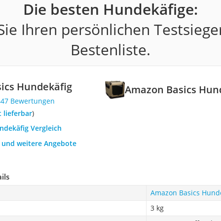
Die besten Hundekäfige:
ie Ihren persönlichen Testsiege
Bestenliste.
ics Hundekäfig
Amazon Basics Hun
447 Bewertungen
t lieferbar
)
ndekäfig Vergleich
h und weitere Angebote
ils
Amazon Basics Hunde
3 kg