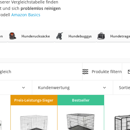
serer Vergleichstabelle finden
t und sich
problemlos reinigen
at
Modell
Amazon Basics
rät
en
Hunderucksäcke
Hundebuggys
Hundetrag
e
ner
Zahnbürste
gleich
Produkte filtern
d
Kundenwertung
Sorti
Preis-Leistungs-Sieger
Bestseller