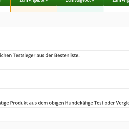
»
Zum Angebot »
Zum Angebot »
Zum Ang
chen Testsieger aus der Bestenliste.
chtige Produkt aus dem obigen Hundekäfige Test oder Vergl