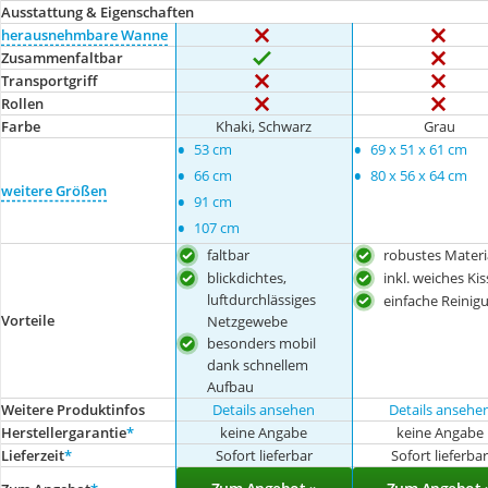
Ausstattung & Eigenschaften
herausnehmbare Wanne
Zusammenfaltbar
Transportgriff
Rollen
Farbe
Khaki, Schwarz
Grau
•
•
53 cm
69 x 51 x 61 cm
•
•
66 cm
80 x 56 x 64 cm
weitere Größen
•
91 cm
•
107 cm
faltbar
robustes Materi
blickdichtes,
inkl. weiches Ki
luftdurchlässiges
einfache Reinig
Vorteile
Netzgewebe
besonders mobil
dank schnellem
Aufbau
Weitere Produktinfos
Details ansehen
Details ansehe
Herstellergarantie
*
keine Angabe
keine Angabe
Lieferzeit
*
Sofort lieferbar
Sofort lieferba