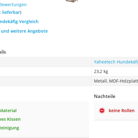
 Bewertungen
t lieferbar
)
ndekäfig Vergleich
h und weitere Angebote
ils
Yaheetech Hundekäfi
23,2 kg
Metall, MDF-Holzplat
Nachteile
Material
keine Rollen
hes Kissen
Reinigung