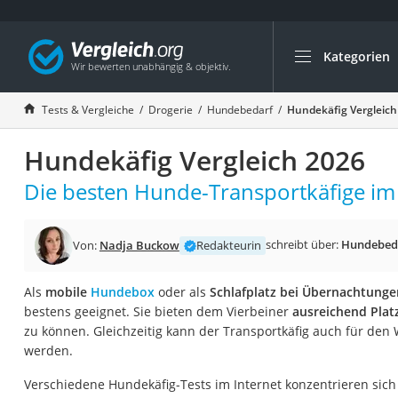
Kategorien
Die beliebtesten V
Drogerie
Tests & Vergleiche
Drogerie
Hundebedarf
Hundekäfig Vergleich
Inhalator
Hundekäfig Vergleich 2026
Haarschneider
Rollator
Die besten Hunde-Transportkäfige im 
Braun Rasierer
Katzenklappe (Chi
schreibt über:
Hundebed
Von:
Nadja Buckow
Redakteurin
Rasierer
Als
mobile
Hundebox
oder als
Schlafplatz bei Übernachtung
Masturbator
bestens geeignet. Sie bieten dem Vierbeiner
ausreichend Plat
Massagepistole
zu können. Gleichzeitig kann der Transportkäfig auch für den
werden.
Epilierer
Reisehaartrockner
Verschiedene Hundekäfig-Tests im Internet konzentrieren sich 