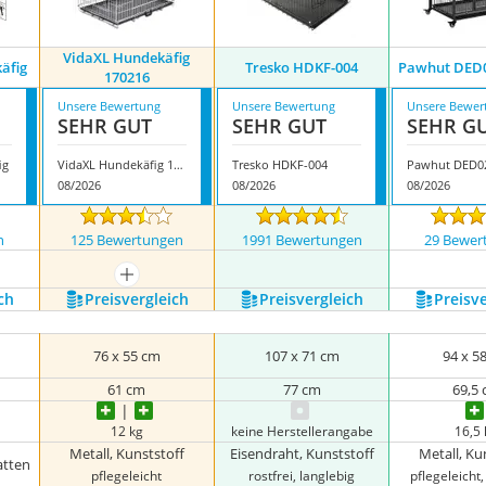
VidaXL Hundekäfig
äfig
Tresko HDKF-004
Pawhut DED0
170216
Unsere Bewertung
Unsere Bewertung
Unsere Bewer
SEHR GUT
SEHR GUT
SEHR G
ig
VidaXL Hundekäfig 170216
Tresko HDKF-004
08/2026
08/2026
08/2026
n
125 Bewertungen
1991 Bewertungen
29 Bewer
mehr anzeigen
ch
Preis­vergleich
Preis­vergleich
Preis­v
76 x 55 cm
107 x 71 cm
94 x 5
61 cm
77 cm
69,5
12 kg
keine Herstellerangabe
16,5
Metall, Kunststoff
Eisendraht, Kunststoff
Metall, Ku
atten
pflegeleicht
rostfrei, langlebig
pflegeleicht,