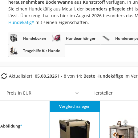
herausnehmbare Bodenwanne aus Kunststoff
verfügen. In un
Eiweißpulver
Sie einen Hundekäfig aus Metall, der
besonders pflegeleicht
is
Magnesiumpräpar
lässt. Überzeugt hat uns hier im August 2026 besonders das 
Hundekäfig
*
mit seinen Eigenschaften.
Katzenklappe
Nackenmassagege
Hundeboxen
Hundeanhänger
Hunderamp
Zeckenschutz Katz
Tragehilfe für Hunde
leichter Haartrock
Philips-Sonicare-
Schildkrötenhaus
Aktualisiert:
05.08.2026
1 - 8 von 14:
Beste Hundekäfige
im Ver
Mineralfutter Pfer
Preis in EUR
Hersteller
Massagegerät
Service
Vergleichssieger
Abbildung
*