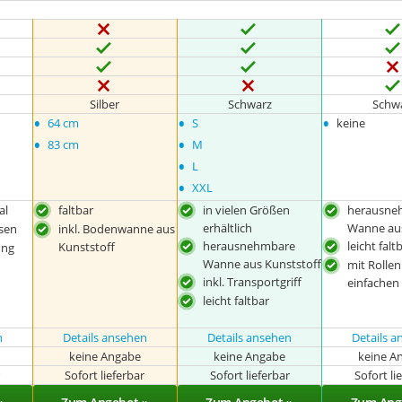
Silber
Schwarz
Schw
•
•
•
64 cm
S
keine
•
•
83 cm
M
•
L
•
XXL
al
faltbar
in vielen Größen
herausne
erhältlich
Wanne aus
ssen
inkl. Bodenwanne aus
herausnehmbare
leicht falt
Kunststoff
ung
Wanne aus Kunststoff
mit Rollen
inkl. Transportgriff
einfachen
leicht faltbar
n
Details ansehen
Details ansehen
Details 
keine Angabe
keine Angabe
keine A
r
Sofort lieferbar
Sofort lieferbar
Sofort li