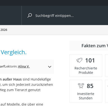
ergleiche nach Kategorie
 2026
Fakten zum 
Vergleich.
101
p)
arf
Lektorin:
Alina V.
Recherchierte
Produkte
en außer Haus
sind Hundekäfige
85
z
, um sich jederzeit zurückziehen
 Weg zum Tierarzt genutzt
Investierte
Stunden
auf Modelle, die über eine