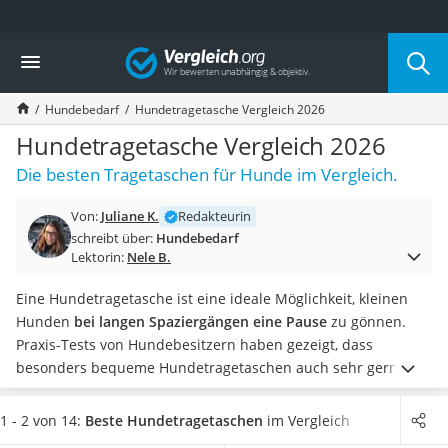
Die beliebtesten Vergleiche nach Kategorie
Vergleich
Drogerie
Inhalator
Hundebedarf
Hundetragetasche Vergleich 2026
Haarschneider
Rollator
Hundetragetasche Vergleich 2026
Braun Rasierer
Die besten Tragetaschen für Hunde im Vergleich.
Katzenklappe (Chip)
Rasierer
Von:
Juliane K.
Redakteurin
Masturbator
schreibt über:
Hundebedarf
Massagepistole
Lektorin:
Nele B.
Epilierer
Reisehaartrockner
Eine Hundetragetasche ist eine ideale Möglichkeit, kleinen
Eiweißpulver
Hunden
bei langen Spaziergängen eine Pause
zu gönnen.
Magnesiumpräparat
Praxis-Tests von Hundebesitzern haben gezeigt, dass
Katzenklappe
besonders bequeme Hundetragetaschen auch sehr gerne als
Nackenmassagegerät
zweites Körbchen zu Hause, im Restaurant oder zu Besuch
Zeckenschutz Katze
bei Freunden akzeptiert werden.
Die Wahl der
1 - 2 von 14:
Beste Hundetragetaschen
im Vergleich
leichter Haartrockner
Hundetragetasche sollte aber keine Modefrage sein.