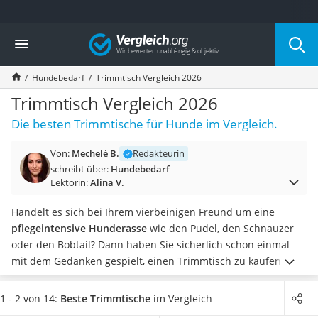
Die beliebtesten Vergleiche nach Kategorie
Vergleich
Drogerie
Inhalator
Hundebedarf
Trimmtisch Vergleich 2026
Haarschneider
Rollator
Trimmtisch Vergleich 2026
Braun Rasierer
Die besten Trimmtische für Hunde im Vergleich.
Katzenklappe (Chip)
Rasierer
Von:
Mechelé B.
Redakteurin
Masturbator
schreibt über:
Hundebedarf
Massagepistole
Lektorin:
Alina V.
Epilierer
Reisehaartrockner
Handelt es sich bei Ihrem vierbeinigen Freund um eine
Eiweißpulver
pflegeintensive Hunderasse
wie den Pudel, den Schnauzer
Magnesiumpräparat
oder den Bobtail? Dann haben Sie sicherlich schon einmal
Katzenklappe
mit dem Gedanken gespielt, einen Trimmtisch zu kaufen,
Nackenmassagegerät
denn der
erleichtert Hundebesitzern die regelmäßige
Zeckenschutz Katze
Fellpflege
enorm.
Vor allem eine
Belastbarkeit von
1 - 2 von 14:
Beste Trimmtische
im Vergleich
leichter Haartrockner
mindestens 60 kg
, eine
rutschfeste Arbeitsplatte
und ein