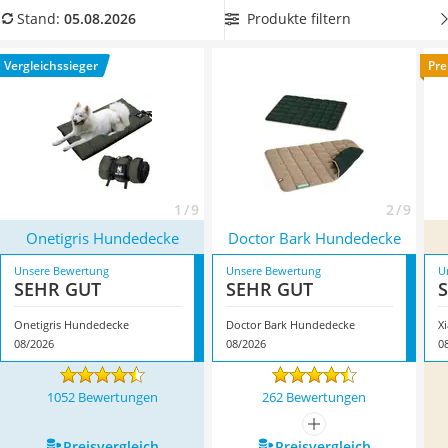
Philips-Sonicare-Zahnbürste
Traglast benötigen. Sie suchen eine Hundedecke für das
Produkte filtern
Stand:
05.08.2026
Schildkrötenhaus
Auto? Dann sehen Sie sich unseren
Auto-Hundedecken
-
Mineralfutter Pferd
Vergleich an. Überzeugt hat uns hier im August 2026
Vergleichssieger
Pre
Massagegerät
besonders das Modell
Onetigris Hundedecke
*
mit seinen
Service
Eigenschaften.
1 / 9
2 / 9
Onetigris Hundedecke
Doctor Bark Hundedecke
Unsere Bewertung
Unsere Bewertung
U
SEHR GUT
SEHR GUT
Onetigris Hundedecke
Doctor Bark Hundedecke
X
08/2026
08/2026
0
1052 Bewertungen
262 Bewertungen
mehr anzeigen
Preis­vergleich
Preis­vergleich