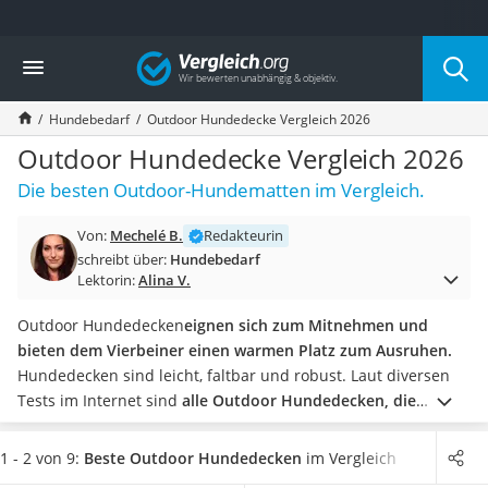
Die beliebtesten Vergleiche nach Kategorie
Vergleich
Drogerie
Inhalator
Hundebedarf
Outdoor Hundedecke Vergleich 2026
Haarschneider
Rollator
Outdoor Hundedecke Vergleich 2026
Braun Rasierer
Die besten Outdoor-Hundematten im Vergleich.
Katzenklappe (Chip)
Rasierer
Von:
Mechelé B.
Redakteurin
Masturbator
schreibt über:
Hundebedarf
Massagepistole
Lektorin:
Alina V.
Epilierer
Reisehaartrockner
Outdoor Hundedecken
eignen sich zum Mitnehmen und
Eiweißpulver
bieten dem Vierbeiner einen warmen Platz zum Ausruhen.
Magnesiumpräparat
Hundedecken sind leicht, faltbar und robust.
Laut diversen
Katzenklappe
Tests im Internet sind
alle Outdoor Hundedecken, die
Nackenmassagegerät
maschinenwaschbar sind, besonders praktisch.
Wählen Sie
Zeckenschutz Katze
jetzt aus unserer Vergleichstabelle eine besonders leichte
1 - 2 von 9:
Beste Outdoor Hundedecken
im Vergleich
leichter Haartrockner
Outdoor Hundedecke, wenn Sie eine möglichst geringe