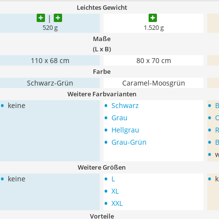
Leichtes Gewicht
520 g
1.520 g
Maße
(L x B)
110 x 68 cm
80 x 70 cm
Farbe
Schwarz-Grün
Caramel-Moosgrün
Weitere Farbvarianten
•
•
•
keine
Schwarz
•
•
Grau
O
•
•
Hellgrau
R
•
•
Grau-Grün
B
•
w
Weitere Größen
•
•
•
keine
L
k
•
XL
•
XXL
Vorteile