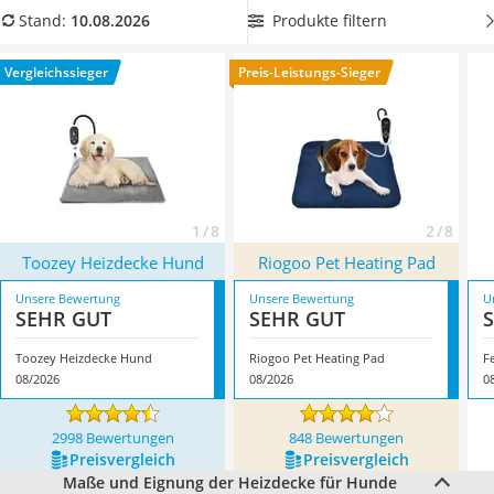
Philips-Sonicare-Zahnbürste
In unserer Produkttabelle stellen wir
Heizdecken für den
Produkte filtern
Stand:
10.08.2026
Schildkrötenhaus
Hund mit einem besonders geringen Gewicht
vor, um die
Mineralfutter Pferd
Decke auch bequem transportieren zu können. Überzeugt
Vergleichssieger
Preis-Leistungs-Sieger
Massagegerät
hat uns hier im August 2026 besonders das Modell
Toozey
Service
Heizdecke Hund
*
mit seinen Eigenschaften.
1 / 8
2 / 8
Toozey Heizdecke Hund
Riogoo Pet Heating Pad
Unsere Bewertung
Unsere Bewertung
U
SEHR GUT
SEHR GUT
Toozey Heizdecke Hund
Riogoo Pet Heating Pad
F
08/2026
08/2026
0
2998 Bewertungen
848 Bewertungen
Preis­vergleich
Preis­vergleich
Maße und Eignung der Heizdecke für Hunde