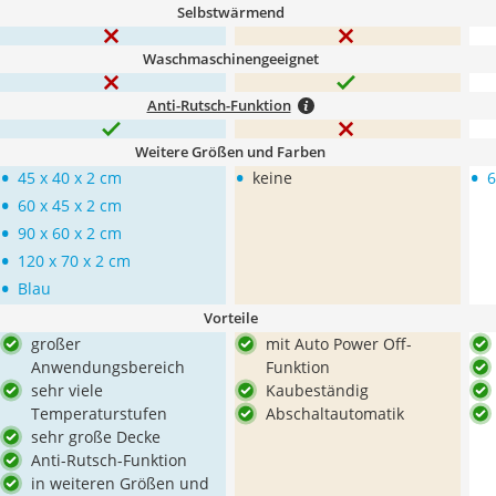
Selbstwärmend
Waschmaschinengeeignet
Anti-Rutsch-Funktion
Weitere Größen und Farben
•
•
•
45 x 40 x 2 cm
keine
6
•
60 x 45 x 2 cm
•
90 x 60 x 2 cm
•
120 x 70 x 2 cm
•
Blau
Vorteile
großer
mit Auto Power Off-
Anwendungsbereich
Funktion
sehr viele
Kaubeständig
Temperaturstufen
Abschaltautomatik
sehr große Decke
Anti-Rutsch-Funktion
in weiteren Größen und