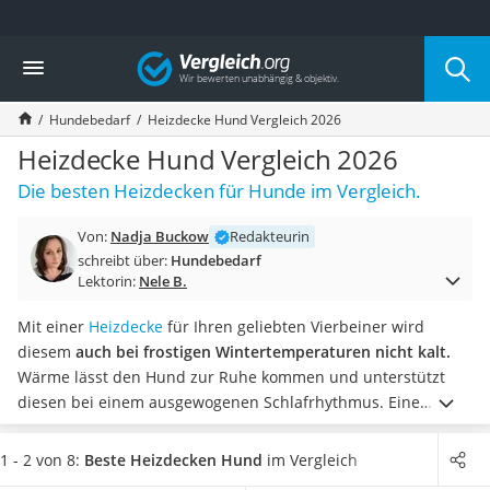
Die beliebtesten Vergleiche nach Kategorie
Vergleich
Drogerie
Inhalator
Hundebedarf
Heizdecke Hund Vergleich 2026
Haarschneider
Rollator
Heizdecke Hund Vergleich 2026
Braun Rasierer
Die besten Heizdecken für Hunde im Vergleich.
Katzenklappe (Chip)
Rasierer
Von:
Nadja Buckow
Redakteurin
Masturbator
schreibt über:
Hundebedarf
Massagepistole
Lektorin:
Nele B.
Epilierer
Reisehaartrockner
Mit einer
Heizdecke
für Ihren geliebten Vierbeiner wird
Eiweißpulver
diesem
auch bei frostigen Wintertemperaturen nicht kalt.
Magnesiumpräparat
Wärme lässt den Hund zur Ruhe kommen und unterstützt
Katzenklappe
diesen bei einem ausgewogenen Schlafrhythmus. Eine
Nackenmassagegerät
selbstwärmende Decke reflektiert die Körperwärme des
Zeckenschutz Katze
Hundes, sodass laut diversen Online-Tests von Hunde-
1 - 2 von 8:
Beste Heizdecken Hund
im Vergleich
leichter Haartrockner
Heizdecken eine für Ihr Tier angenehme Temperatur besteht.