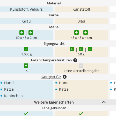
Material
Kunststoff, Velours
Kunststoff
Farbe
Grau
Blau
Maße
60 x 45 x 2 cm
45 x 45 x 4 cm
Eigengewicht
1.000 g
50 g
Anzahl Temperaturstufen
6
keine Herstellerangabe
Geeignet für
•
•
•
Hund
Hund
•
•
•
Katze
Katze
K
•
Kaninchen
Weitere Eigenschaften
Kabelgebunden