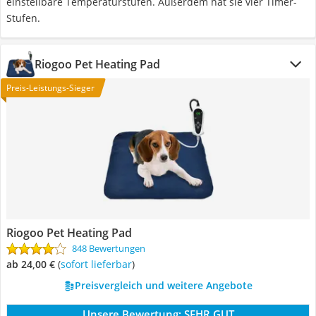
einstellbare Temperaturstufen. Außerdem hat sie vier Timer-
Stufen.
Riogoo Pet Heating Pad
Preis-Leistungs-Sieger
Riogoo Pet Heating Pad
848 Bewertungen
ab 24,00 €
(
Sofort lieferbar
)
Preisvergleich und weitere Angebote
Unsere Bewertung:
SEHR GUT