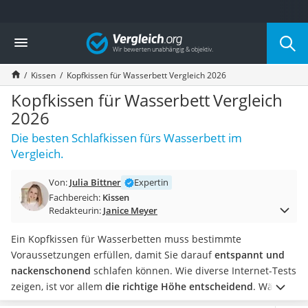
Die beliebtesten Vergleiche nach Kategorie
Vergleich
Wohnen
Matratzen-Topper
Kissen
Kopfkissen für Wasserbett Vergleich 2026
Matratzen
Konferenzlautsprecher
Kopfkissen für Wasserbett Vergleich
Tageslichtlampe
2026
Badlüfter
Die besten Schlafkissen fürs Wasserbett im
Ergonomischer Bürostuhl
Vergleich.
Bürohocker
Außenleuchte mit Kamera
Von:
Julia Bittner
Expertin
Ozongeneratoren
Fachbereich:
Kissen
Akku-Tischlampe
Redakteurin:
Janice Meyer
Konferenzmikrofon
Klappmatratze
Ein Kopfkissen für Wasserbetten muss bestimmte
Duschkopf mit Kalkfilter
Voraussetzungen erfüllen, damit Sie darauf
entspannt und
Aktenvernichter Sicherheitsstufe 4
nackenschonend
schlafen können. Wie diverse Internet-Tests
Bettgitter
zeigen, ist vor allem
die richtige Höhe entscheidend
.
Wählen
Spannbettlaken
Sie jetzt ein
in der Höhe anpassbares Kopfkissen, das hohen