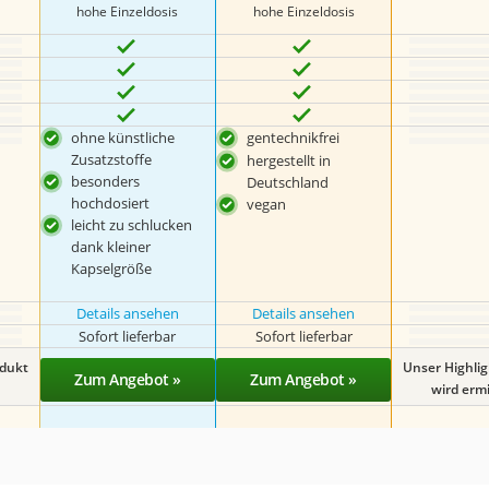
hohe Einzeldosis
hohe Einzeldosis
ohne künstliche
gentechnikfrei
Zusatzstoffe
hergestellt in
besonders
Deutschland
hochdosiert
vegan
leicht zu schlucken
dank kleiner
Kapselgröße
Details ansehen
Details ansehen
Sofort lieferbar
Sofort lieferbar
odukt
Unser Highli
Zum Angebot »
Zum Angebot »
wird ermit