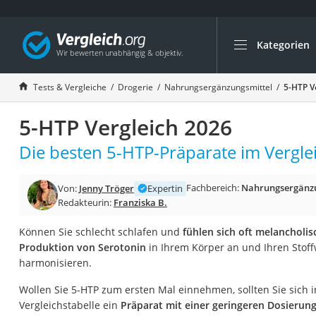
Kategorien
Die beliebtesten V
Drogerie
Tests & Vergleiche
Drogerie
Nahrungsergänzungsmittel
5-HTP V
Inhalator
5-HTP Vergleich 2026
Haarschneider
Rollator
Die besten 5-HTP-Präparate im Verglei
Braun Rasierer
Fachbereich:
Nahrungsergänzu
Von:
Jenny Tröger
Expertin
Katzenklappe (Chi
Redakteurin:
Franziska B.
Rasierer
Können Sie schlecht schlafen und
fühlen sich oft melancholis
Masturbator
Produktion von Serotonin
in Ihrem Körper an und Ihren Stof
Massagepistole
harmonisieren.
Epilierer
Wollen Sie 5-HTP zum ersten Mal einnehmen, sollten Sie sich i
Reisehaartrockner
Vergleichstabelle ein
Präparat mit einer geringeren Dosierun