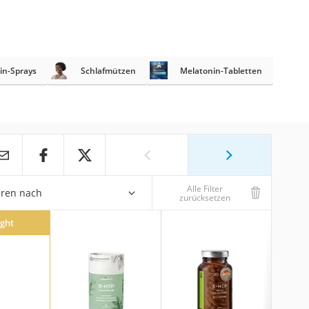
in-Sprays
Schlafmützen
Melatonin-Tabletten
Alle Filter
eren nach
zurücksetzen
ight