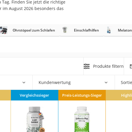
 Tag. Finden Sie jetzt die richtige
r im August 2026 besonders das
at
Ohrstöpsel zum Schlafen
Einschlafhilfen
Melaton
rät
e
ner
Zahnbürste
Produkte filtern
d
Kundenwertung
Sorti
Vergleichssieger
Preis-Leistungs-Sieger
Highl