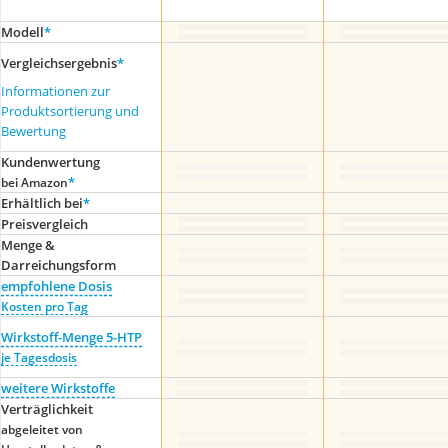
Modell
*
Vergleichsergebnis
*
Informationen zur
Produktsortierung und
Bewertung
Kundenwertung
*
bei Amazon
Erhältlich bei
*
Preis­vergleich
Menge &
Darreichungsform
empfohlene Dosis
Kosten pro Tag
Wirkstoff-Menge 5-HTP
je Tagesdosis
weitere Wirkstoffe
Verträglichkeit
abgeleitet von