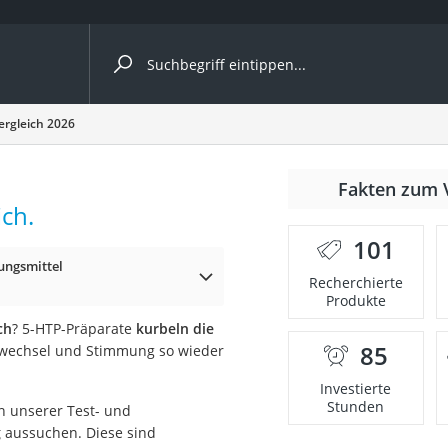
ergleiche nach Kategorie
ergleich 2026
Fakten zum 
ch.
101
ngsmittel
p)
Recherchierte
Produkte
ch
? 5-HTP-Präparate
kurbeln die
85
fwechsel und Stimmung so wieder
Investierte
Stunden
n unserer Test- und
g
aussuchen. Diese sind