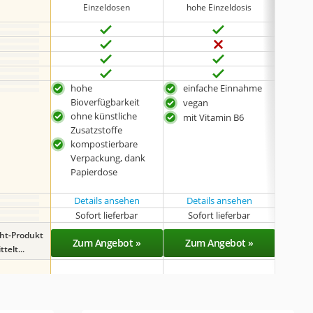
Einzeldosen
hohe Einzeldosis
hoh
hohe
einfache Einnahme
ohn
Bioverfügbarkeit
Zusa
vegan
ohne künstliche
leic
mit Vitamin B6
Zusatzstoffe
dank
kompostierbare
Kap
Verpackung, dank
viel
Papierdose
Lie
ent
Details ansehen
Details ansehen
Sofort lieferbar
Sofort lieferbar
Sof
ght-Produkt
Zum Angebot »
Zum Angebot »
Zu
telt...