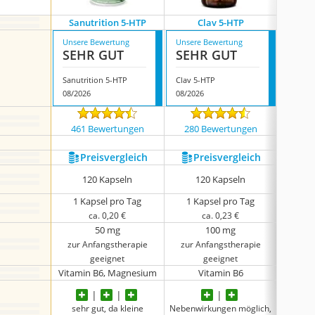
Sanutrition 5-HTP
Clav 5-HTP
Nat
Unsere Bewertung
Unsere Bewertung
Unsere
SEHR GUT
SEHR GUT
SEH
Sanutrition 5-HTP
Clav 5-HTP
Naturk
08/2026
08/2026
08/202
461 Bewertungen
280 Bewertungen
61 
Preis­vergleich
Preis­vergleich
P
120 Kapseln
120 Kapseln
2
1 Kapsel pro Tag
1 Kapsel pro Tag
1 K
ca. 0,20 €
ca. 0,23 €
50 mg
100 mg
zur Anfangstherapie
zur Anfangstherapie
zur 
geeignet
geeignet
Vitamin B6, Magnesium
Vitamin B6
sehr gut, da kleine
Nebenwirkungen möglich,
Nebenwi