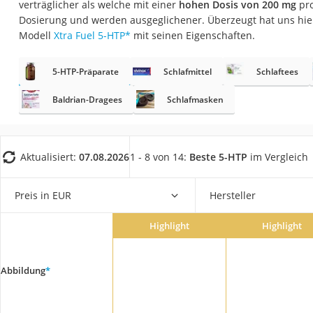
verträglicher als welche mit einer
hohen Dosis von 200 mg
pro
Eiweißpulver
Dosierung und werden ausgeglichener. Überzeugt hat uns hie
Magnesiumpräpar
Modell
Xtra Fuel 5-HTP
*
mit seinen Eigenschaften.
Katzenklappe
5-HTP-Präparate
Schlafmittel
Schlaftees
Nackenmassagege
Zeckenschutz Katz
Baldrian-Dragees
Schlafmasken
leichter Haartrock
Philips-Sonicare-
Aktualisiert:
07.08.2026
1 - 8 von 14:
Beste 5-HTP
im Vergleich
Schildkrötenhaus
Mineralfutter Pfer
Preis in EUR
Hersteller
Massagegerät
Highlight
Highlight
Service
Abbildung
*