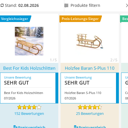
Handgepäck-Koffer
Weihnachtsgeschenk. Überzeugt hat uns hier im August 2026
Produkte filtern
Stand:
02.08.2026
Vibrationsplatte
besonders das Modell
Best For Kids Holzschlitten
*
mit seinen
Wanderschuhe Herren
Eigenschaften.
Vergleichssieger
Preis-Leistungs-Sieger
Bes
Sicherheitsweste Reiten
Service
1 / 5
2 / 5
Best For Kids Holzschlitten
Holzfee Baran S-Plus 110
Unsere Bewertung
Unsere Bewertung
U
SEHR GUT
SEHR GUT
Best For Kids Holzschlitten
Holzfee Baran S-Plus 110
C
07/2026
07/2026
0
152 Bewertungen
25 Bewertungen
Preis­vergleich
Preis­vergleich