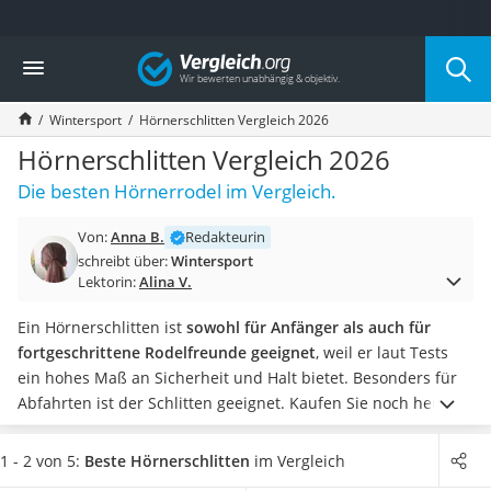
Die beliebtesten Vergleiche nach Kategorie
Vergleich
Freizeit & Sport
Gartentrampolin
Wintersport
Hörnerschlitten Vergleich 2026
Trampolin
Metalldetektor
Hörnerschlitten Vergleich 2026
Eufab-Fahrradträger
Die besten Hörnerrodel im Vergleich.
Trampolin 366 cm
Fahrradschloss
Von:
Anna B.
Redakteurin
Aluminium-Koffer
schreibt über:
Wintersport
Futterboot
Lektorin:
Alina V.
Air Bike
E-Bike-Dreirad
Ein Hörnerschlitten ist
sowohl für Anfänger als auch für
Trekkingschuhe Herren
fortgeschrittene Rodelfreunde geeignet
, weil er laut Tests
Reisetasche mit Rollen
ein hohes Maß an Sicherheit und Halt bietet. Besonders für
Klimmzugstation
Abfahrten ist der Schlitten geeignet.
Kaufen Sie noch heute
Koffer
für Ihr Kind einen Hörnerschlitten und sorgen Sie so für die
Nachtsichtgerät
maximale Sicherheit bei der Abfahrt auf der Rodelbahn.
Ein
1 - 2 von 5:
Beste Hörnerschlitten
im Vergleich
Faltschloss
Hörnerschlitten eignet sich auch hervorragend als