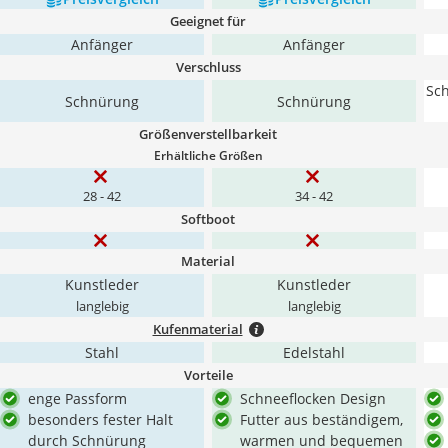
Geeignet für
Anfänger
Anfänger
Verschluss
Sch
Schnürung
Schnürung
Größenverstellbarkeit
Erhältliche Größen
28 - 42
34 - 42
Softboot
Material
Kunstleder
Kunstleder
langlebig
langlebig
Kufenmaterial
Stahl
Edelstahl
Vorteile
enge Passform
Schneeflocken Design
besonders fester Halt
Futter aus beständigem,
durch Schnürung
warmen und bequemen