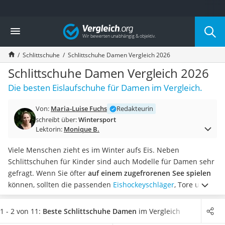
Die beliebtesten Vergleiche nach Kategorie
Vergleich
Freizeit & Sport
Gartentrampolin
Schlittschuhe
Schlittschuhe Damen Vergleich 2026
Trampolin
Metalldetektor
Schlittschuhe Damen Vergleich 2026
Eufab-Fahrradträger
Die besten Eislaufschuhe für Damen im Vergleich.
Trampolin 366 cm
Fahrradschloss
Von:
Maria-Luise Fuchs
Redakteurin
Aluminium-Koffer
schreibt über:
Wintersport
Futterboot
Lektorin:
Monique B.
Air Bike
E-Bike-Dreirad
Viele Menschen zieht es im Winter aufs Eis. Neben
Trekkingschuhe Herren
Schlittschuhen für Kinder sind auch Modelle für Damen sehr
Reisetasche mit Rollen
gefragt. Wenn Sie öfter
auf einem zugefrorenen See spielen
Klimmzugstation
können, sollten die passenden
Eishockeyschläger
, Tore und
Koffer
Pucks nicht fehlen.
In unserem Vergleich finden Sie
Nachtsichtgerät
hochwertig verarbeitete Damen-Schlittschuhe
, um sich
1 - 2 von 11:
Beste Schlittschuhe Damen
im Vergleich
Faltschloss
sportlich herauszufordern. Laut Online-Tests sind weiße