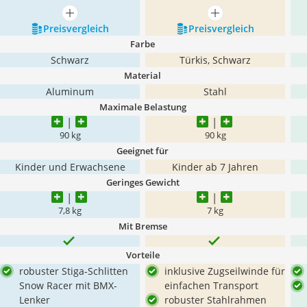
mehr anzeigen
mehr anzeigen
Preis­vergleich
Preis­vergleich
Farbe
Schwarz
Türkis, Schwarz
Material
Aluminum
Stahl
Maximale Belastung
90 kg
90 kg
Geeignet für
Kinder und Erwachsene
Kinder ab 7 Jahren
Geringes Gewicht
7,8 kg
7 kg
Mit Bremse
Vorteile
robuster Stiga-Schlitten
inklusive Zugseilwinde für
Snow Racer mit BMX-
einfachen Transport
Lenker
robuster Stahlrahmen