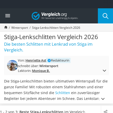
Die beliebtesten Vergleiche nach Kategorie
Vergleich
Freizeit & Sport
Gartentrampolin
Wintersport
Stiga-Lenkschlitten Vergleich 2026
Trampolin
Metalldetektor
Stiga-Lenkschlitten Vergleich 2026
Eufab-Fahrradträger
Die besten Schlitten mit Lenkrad von Stiga im
Trampolin 366 cm
Vergleich.
Fahrradschloss
Aluminium-Koffer
Von:
Henriette Ast
Redakteurin
Futterboot
schreibt über:
Wintersport
Air Bike
Lektorin:
Monique B.
E-Bike-Dreirad
Trekkingschuhe Herren
Die Stiga-Lenkschlitten bieten ultimativen Winterspaß für die
Reisetasche mit Rollen
ganze Familie! Mit robusten einem Stahlrahmen und einer
Klimmzugstation
bequemen Sitzfläche sind die
Schlitten
ein zuverlässiger
Koffer
Begleiter bei jedem Abenteuer im Schnee. Das Lenkstangen-
Nachtsichtgerät
Design
ermöglicht einfache und präzise Lenkbewegungen
,
Faltschloss
während die dicke Gummikufe für eine reibungslose Fahrt
1 - 2 von 3:
Beste Stiga-Lenkschlitten
im Vergleich