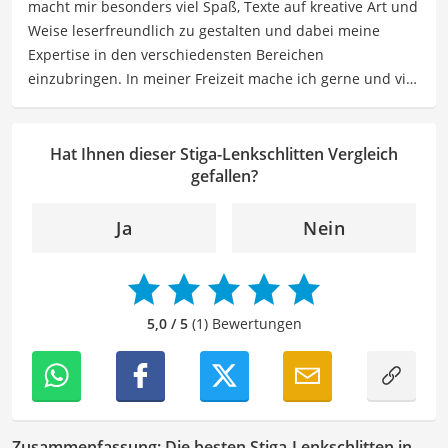
macht mir besonders viel Spaß, Texte auf kreative Art und
Freizeitgestaltung befassen.
Weise leserfreundlich zu gestalten und dabei meine
Der Stiga-Lenkschlitten-Vergleich ist aus unserer Sicht
Expertise in den verschiedensten Bereichen
besonders empfehlenswert für
Winterfans
und
Kinder
.
einzubringen. In meiner Freizeit mache ich gerne und viel
Sport und probiere dabei immer wieder neue Sportarten
aus. Als Lektorin liegt mein Fokus darauf, Texte auf ihre
Klarheit, Verständlichkeit und stilistische Korrektheit zu
Hat Ihnen dieser Stiga-Lenkschlitten Vergleich
überprüfen. Mein Ziel ist es dabei, die Qualität und den
gefallen?
Ausdruck der Texte zu verbessern, um Ihnen eine
angenehme Leseerfahrung zu bieten. Durch meine
Ja
Nein
langjährige Erfahrung als Lektorin will ich vor allem dazu
beitragen, dass die Inhalte unserer Redaktion optimal
präsentiert werden und ihre volle Wirkung entfalten.
5,0 / 5
(1) Bewertungen
Zusammenfassung: Die besten Stiga-Lenkschlitten in