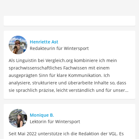
Henriette Ast
Redakteurin für Wintersport
Als Linguistin bei Vergleich.org kombiniere ich mein
sprachwissenschaftliches Fachwissen mit einem
ausgeprägten Sinn für klare Kommunikation. Ich
analysiere, strukturiere und überarbeite Inhalte so, dass
sie sprachlich präzise, leicht verständlich und für unsere
Leser:innen informierend sind. Mein Schwerpunkt liegt
dabei unter anderem auf Freizeit-Themen. Auch privat
beschäftige ich mich gerne mit verschiedenen Hobbys
Monique B.
und Freizeitaktivitäten. Dieses Interesse spiegelt sich in
Lektorin für Wintersport
meinen Beiträgen wider, die sich mit Freizeitideen,
Seit Mai 2022 unterstütze ich die Redaktion der VGL. Es
Reiseempfehlungen, Hobbytipps und Anregungen für die