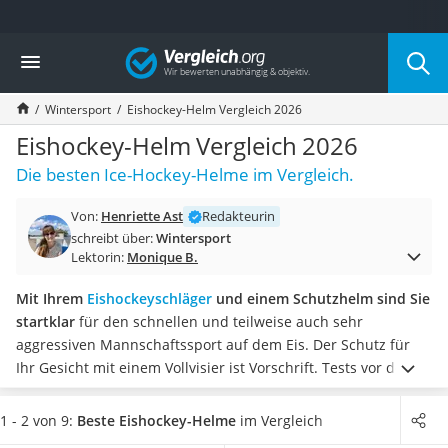
Die beliebtesten Vergleiche nach Kategorie
Vergleich
Freizeit & Sport
Gartentrampolin
Wintersport
Eishockey-Helm Vergleich 2026
Trampolin
Metalldetektor
Eishockey-Helm Vergleich 2026
Eufab-Fahrradträger
Die besten Ice-Hockey-Helme im Vergleich.
Trampolin 366 cm
Fahrradschloss
Von:
Henriette Ast
Redakteurin
Aluminium-Koffer
schreibt über:
Wintersport
Futterboot
Lektorin:
Monique B.
Air Bike
E-Bike-Dreirad
Mit Ihrem
Eishockeyschläger
und einem Schutzhelm sind Sie
Trekkingschuhe Herren
startklar
für den schnellen und teilweise auch sehr
Reisetasche mit Rollen
aggressiven Mannschaftssport auf dem Eis. Der Schutz für
Klimmzugstation
Ihr Gesicht mit einem Vollvisier ist Vorschrift. Tests vor der
Koffer
Zulassung stellen sicher, dass die Helme robust genug für
Nachtsichtgerät
das Eis sind.
Wählen Sie jetzt
einen Eishockey-Helm mit
1 - 2 von 9:
Beste Eishockey-Helme
im Vergleich
Faltschloss
Vollvisier für den besten Gesichtsschutz in der passenden