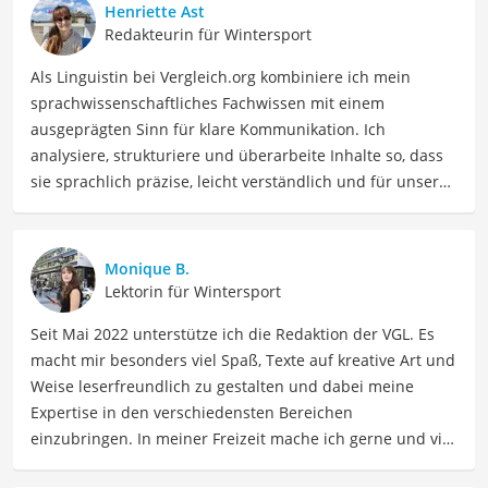
Henriette Ast
Redakteurin für Wintersport
Als Linguistin bei Vergleich.org kombiniere ich mein
sprachwissenschaftliches Fachwissen mit einem
ausgeprägten Sinn für klare Kommunikation. Ich
analysiere, strukturiere und überarbeite Inhalte so, dass
sie sprachlich präzise, leicht verständlich und für unsere
Leser:innen informierend sind. Mein Schwerpunkt liegt
dabei unter anderem auf Freizeit-Themen. Auch privat
beschäftige ich mich gerne mit verschiedenen Hobbys
Monique B.
und Freizeitaktivitäten. Dieses Interesse spiegelt sich in
Lektorin für Wintersport
meinen Beiträgen wider, die sich mit Freizeitideen,
Seit Mai 2022 unterstütze ich die Redaktion der VGL. Es
Reiseempfehlungen, Hobbytipps und Anregungen für die
macht mir besonders viel Spaß, Texte auf kreative Art und
Freizeitgestaltung befassen.
Weise leserfreundlich zu gestalten und dabei meine
Der Eishockey-Helm-Vergleich ist aus unserer Sicht
Expertise in den verschiedensten Bereichen
besonders empfehlenswert für
Eishockey-Spieler
und
einzubringen. In meiner Freizeit mache ich gerne und viel
Sportler
.
Sport und probiere dabei immer wieder neue Sportarten