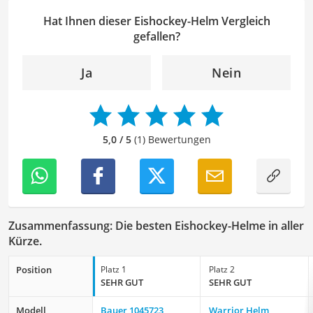
aus. Als Lektorin liegt mein Fokus darauf, Texte auf ihre
Klarheit, Verständlichkeit und stilistische Korrektheit zu
Hat Ihnen dieser Eishockey-Helm Vergleich
überprüfen. Mein Ziel ist es dabei, die Qualität und den
gefallen?
Ausdruck der Texte zu verbessern, um Ihnen eine
angenehme Leseerfahrung zu bieten. Durch meine
Ja
Nein
langjährige Erfahrung als Lektorin will ich vor allem dazu
beitragen, dass die Inhalte unserer Redaktion optimal
präsentiert werden und ihre volle Wirkung entfalten.
5,0 / 5
(1) Bewertungen
Zusammenfassung: Die besten Eishockey-Helme in aller
Kürze.
Position
Platz 1
Platz 2
SEHR GUT
SEHR GUT
Modell
Bauer 1045723
Warrior Helm