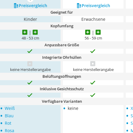
mehr anzeigen
Preis­vergleich
Preis­vergleich
Geeignet für
Kinder
Erwachsene
Kopfumfang
48 - 53 cm
56 - 59 cm
Anpassbare Größe
Integrierte Ohrhüllen
keine Herstellerangabe
keine Herstellerangabe
Belüftungsöffnungen
Inklusive Gesichtsschutz
Verfügbare Varianten
•
•
•
Weiß
keine
X
•
•
Blau
S
•
•
Rot
S
•
•
Rosa
M