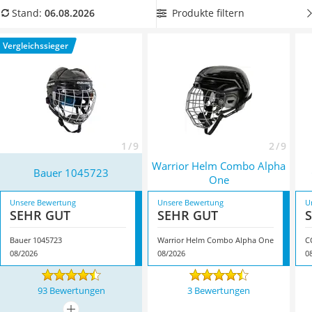
Handgepäck-Koffer
Größe
aus unserer Vergleichstabelle. Überzeugt hat uns hier
Produkte filtern
Stand:
06.08.2026
Vibrationsplatte
im August 2026 besonders das Modell
Bauer 1045723
*
mit
Wanderschuhe Herren
seinen Eigenschaften.
Vergleichssieger
Sicherheitsweste Reiten
Service
1 / 9
2 / 9
Warrior Helm Combo Alpha
Bauer 1045723
One
Unsere Bewertung
Unsere Bewertung
U
SEHR GUT
SEHR GUT
Bauer 1045723
Warrior Helm Combo Alpha One
C
08/2026
08/2026
0
93 Bewertungen
3 Bewertungen