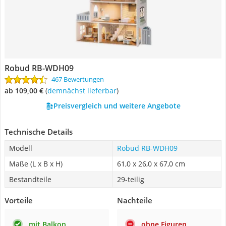
Robud ‎RB-WDH09
467 Bewertungen
ab 109,00 €
(
Demnächst lieferbar
)
Preisvergleich und weitere Angebote
Technische Details
Modell
Robud ‎RB-WDH09
Maße (L x B x H)
61,0 x 26,0 x 67,0 cm
Bestandteile
29-teilig
Vorteile
Nachteile
mit Balkon
ohne Figuren