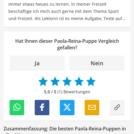
immer etwas Neues zu lernen. In meiner Freizeit
Der Paola-Reina-Puppe-Vergleich ist aus unserer Sicht
beschäftige ich mich auch gerne mit dem Thema Sport
besonders empfehlenswert für
Kinder
und
Sammler
.
und Freizeit. Als Lektorin ist es meine Aufgabe, Texte auf
ihre inhaltliche Richtigkeit, sprachliche Präzision und
Lesbarkeit zu überprüfen. Mein Ziel ist es, unseren
Autoren dabei zu helfen, ihre Botschaften klar und
Hat Ihnen dieser Paola-Reina-Puppe Vergleich
effektiv zu kommunizieren. Durch meine Leidenschaft für
gefallen?
das geschriebene Wort und meine breitgefächerten
Interessen, bringe ich frische Perspektiven sowie neue
Ja
Nein
Ideen in den Lektoratsprozess ein, um sicherzustellen,
dass die Texte sowohl qualitativ hochwertig als auch
ansprechend sind.
5,0 / 5
(1) Bewertungen
Zusammenfassung: Die besten Paola-Reina-Puppen in