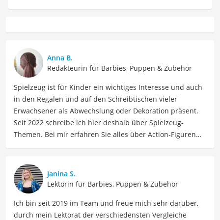
Anna B.
Redakteurin für Barbies, Puppen & Zubehör
Spielzeug ist für Kinder ein wichtiges Interesse und auch
in den Regalen und auf den Schreibtischen vieler
Erwachsener als Abwechslung oder Dekoration präsent.
Seit 2022 schreibe ich hier deshalb über Spielzeug-
Themen. Bei mir erfahren Sie alles über Action-Figuren
und alles andere von Holzeisenbahnen bis zu
Zaubertafeln. Als Autorin im Bereich Spielzeug teile ich
gerne mein Fachwissen und meine Begeisterung für
Janina S.
Spielzeuge aller Art mit Ihnen. Meine Beiträge umfassen
Lektorin für Barbies, Puppen & Zubehör
Produktbewertungen, Vergleiche, Trends und
Ich bin seit 2019 im Team und freue mich sehr darüber,
Empfehlungen, um Lesern dabei zu helfen, die besten
durch mein Lektorat der verschiedensten Vergleiche
Spielzeuge für ihre Kinder oder für sich selbst zu finden.