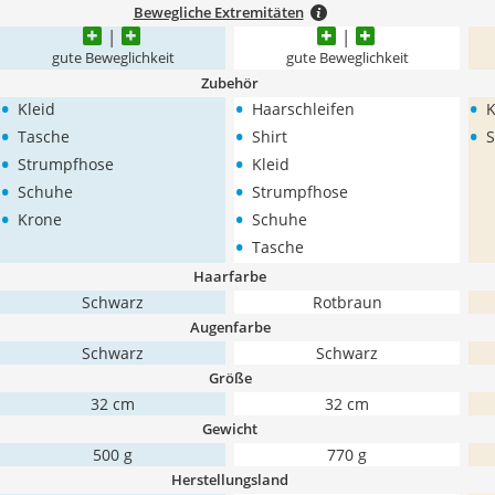
Bewegliche Extremitäten
gute Beweglichkeit
gute Beweglichkeit
Zubehör
•
•
•
Kleid
Haarschleifen
K
•
•
•
Tasche
Shirt
S
•
•
Strumpfhose
Kleid
•
•
Schuhe
Strumpfhose
•
•
Krone
Schuhe
•
Tasche
Haarfarbe
Schwarz
Rotbraun
Augenfarbe
Schwarz
Schwarz
Größe
32 cm
32 cm
Gewicht
‎500 g
770 g
Herstellungsland