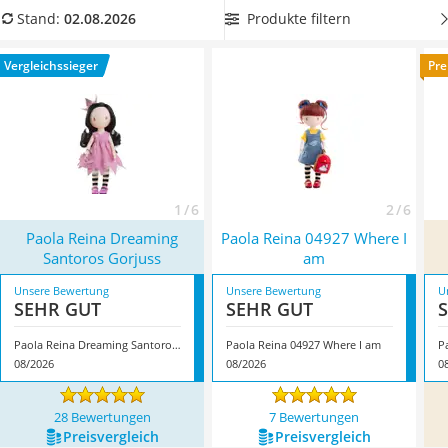
Kinderfahrradhelm
Vergleichstabelle, wenn Sie bei Ihrer Puppe mehr als nur die
Produkte filtern
Stand:
02.08.2026
Barfußschuhe Kinder
Arme und Beine vor- und zurückbewegen möchten.
Kinder-Mikroskop
Überzeugt hat uns hier im August 2026 besonders das
Vergleichssieger
Pre
Ferngesteuerter Hubschrauber
Modell
Paola Reina Dreaming Santoros Gorjuss
*
mit seinen
Service
Eigenschaften.
1 / 6
2 / 6
Paola Reina Dreaming
Paola Reina 04927 Where I
Santoros Gorjuss
am
Unsere Bewertung
Unsere Bewertung
U
SEHR GUT
SEHR GUT
Paola Reina Dreaming Santoros Gorjuss
Paola Reina 04927 Where I am
P
08/2026
08/2026
0
28 Bewertungen
7 Bewertungen
Preis­vergleich
Preis­vergleich