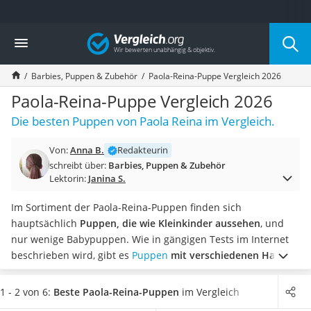
Die beliebtesten Vergleiche nach Kategorie
Vergleich
Kind & Baby
Babyphone mit 2 Kameras
Barbies, Puppen & Zubehör
Paola-Reina-Puppe Vergleich 2026
Walkie-Talkie Kinder
Kindermatratzen
Paola-Reina-Puppe Vergleich 2026
Babywippe
Die besten Puppen von Paola Reina im Vergleich.
Rollschuhe für Kinder
Tischkicker
Von:
Anna B.
Redakteurin
Laufrad
schreibt über:
Barbies, Puppen & Zubehör
Kinderschubkarre
Lektorin:
Janina S.
Babyschlafsack
Kinderuhr
Im Sortiment der Paola-Reina-Puppen finden sich
Babyphone
hauptsächlich
Puppen, die wie Kleinkinder aussehen
, und
Treppenschutzgitter
nur wenige Babypuppen. Wie in gängigen Tests im Internet
Kindersitz ab 4 Jahren
beschrieben wird, gibt es
Puppen
mit verschiedenen Haaren
Kinderroller 3 Räder
und auch verschiedensten Outfits
– vom Tutu bis hin zum
Ferngesteuertes Auto
Schlafanzug.
Wählen Sie jetzt eine
Paola-Reina-Puppe mit
1 - 2 von 6:
Beste Paola-Reina-Puppen
im Vergleich
Kindersitz 15–36 kg
besonders guter Beweglichkeit
aus unserer