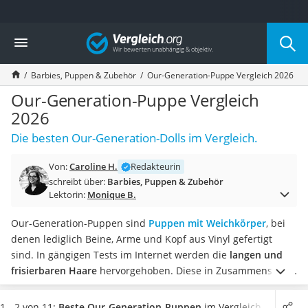
Die beliebtesten Vergleiche nach Kategorie
Vergleich
Kind & Baby
Babyphone mit 2 Kameras
Barbies, Puppen & Zubehör
Our-Generation-Puppe Vergleich 2026
Walkie-Talkie Kinder
Kindermatratzen
Our-Generation-Puppe Vergleich
Babywippe
2026
Rollschuhe für Kinder
Die besten Our-Generation-Dolls im Vergleich.
Tischkicker
Laufrad
Von:
Caroline H.
Redakteurin
Kinderschubkarre
schreibt über:
Barbies, Puppen & Zubehör
Babyschlafsack
Lektorin:
Monique B.
Kinderuhr
Babyphone
Our-Generation-Puppen sind
Puppen mit Weichkörper
, bei
Treppenschutzgitter
denen lediglich Beine, Arme und Kopf aus Vinyl gefertigt
Kindersitz ab 4 Jahren
sind. In gängigen Tests im Internet werden die
langen und
Kinderroller 3 Räder
frisierbaren Haare
hervorgehoben. Diese in Zusammenspiel
Ferngesteuertes Auto
mit der modernen Puppenkleidung lassen die Puppen wie
Kindersitz 15–36 kg
kleine Kinder und weniger wie Babys aussehen.
Wählen Sie
1 - 2 von 11:
Beste Our-Generation-Puppen
im Vergleich