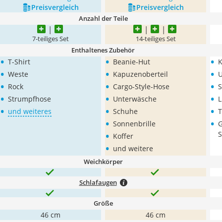
Preis­vergleich
Preis­vergleich
Anzahl der Teile
7-teiliges Set
14-teiliges Set
Enthaltenes Zubehör
•
•
•
T-Shirt
Beanie-Hut
K
•
•
•
Weste
Kapuzenoberteil
U
•
•
•
Rock
Cargo-Style-Hose
•
•
•
Strumpfhose
Unterwäsche
L
•
•
•
und weiteres
Schuhe
T
•
•
Sonnenbrille
G
•
S
Koffer
•
und weitere
Weichkörper
Schlafaugen
Größe
46 cm
46 cm