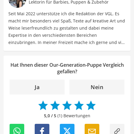
Entwicklungsmilestones sowie Elternschaft, um Eltern
Lektorin für Barbies, Puppen & Zubehör
dabei zu unterstützen, ihre Kinder optimal zu
Seit Mai 2022 unterstütze ich die Redaktion der VGL. Es
unterstützen und zu fördern.
macht mir besonders viel Spaß, Texte auf kreative Art und
Der Our-Generation-Puppe-Vergleich ist aus unserer Sicht
Weise leserfreundlich zu gestalten und dabei meine
besonders empfehlenswert für
Mädchen
und
Kinder
.
Expertise in den verschiedensten Bereichen
einzubringen. In meiner Freizeit mache ich gerne und viel
Sport und probiere dabei immer wieder neue Sportarten
aus. Als Lektorin liegt mein Fokus darauf, Texte auf ihre
Klarheit, Verständlichkeit und stilistische Korrektheit zu
Hat Ihnen dieser Our-Generation-Puppe Vergleich
überprüfen. Mein Ziel ist es dabei, die Qualität und den
gefallen?
Ausdruck der Texte zu verbessern, um Ihnen eine
angenehme Leseerfahrung zu bieten. Durch meine
Ja
Nein
langjährige Erfahrung als Lektorin will ich vor allem dazu
beitragen, dass die Inhalte unserer Redaktion optimal
präsentiert werden und ihre volle Wirkung entfalten.
5,0 / 5
(1) Bewertungen