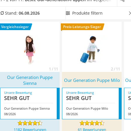
Kinderfahrradhelm
jetzt eine
Our-Generation-Puppe mit Haar- und Augenfarbe
Barfußschuhe Kinder
Ihrer Wahl
aus unserer Vergleichstabelle, um eine neue
Produkte filtern
Stand:
06.08.2026
Kinder-Mikroskop
Lieblingspuppe zu erhalten. Überzeugt hat uns hier im
Ferngesteuerter Hubschrauber
August 2026 besonders das Modell
Our Generation Puppe
Vergleichssieger
Preis-Leistungs-Sieger
Service
Sienna
*
mit seinen Eigenschaften.
1 / 11
2 / 11
Our Generation Puppe
Our Generation Puppe Milo
Ou
Sienna
Unsere Bewertung
Unsere Bewertung
U
SEHR GUT
SEHR GUT
Our Generation Puppe Sienna
Our Generation Puppe Milo
O
08/2026
08/2026
0
1182 Bewertungen
61 Bewertungen