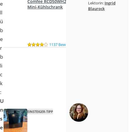
Comfee RCD50WH2(E)
e
Lektorin:
Ingrid
Mini-Kühlschrank
Blaurock
ll
ü
b
e
1137 Bewertungen
r
b
li
c
k
:
U
n
EINSTEIGER-TIPP
s
e