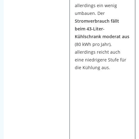
i
allerdings ein wenig
n
umbauen. Der
i
Stromverbrauch fällt
-
beim 43-Liter-
K
Kühlschrank moderat aus
ü
(80 kWh pro Jahr),
h
allerdings reicht auch
l
eine niedrigere Stufe für
s
die Kühlung aus.
c
h
r
a
n
k
-
T
e