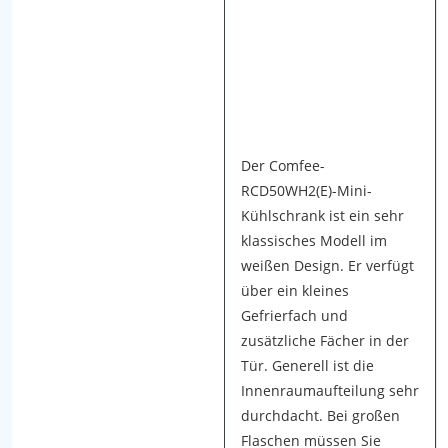
g
e
t
e
s
t
e
Der Comfee-
t
RCD50WH2(E)-Mini-
I
Kühlschrank ist ein sehr
n
klassisches Modell im
u
weißen Design. Er verfügt
n
über ein kleines
s
Gefrierfach und
e
zusätzliche Fächer in der
r
Tür. Generell ist die
e
Innenraumaufteilung sehr
m
durchdacht. Bei großen
M
Flaschen müssen Sie