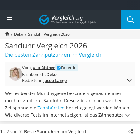
Die beliebtesten Vergleiche nach Kategorie
Vergleich
Wohnen
Matratzen-Topper
Deko
Sanduhr Vergleich 2026
Matratzen
Konferenzlautsprecher
Sanduhr Vergleich 2026
Tageslichtlampe
Die besten Zahnputzuhren im Vergleich.
Badlüfter
Ergonomischer Bürostuhl
Von:
Julia Bittner
Expertin
Bürohocker
Fachbereich:
Deko
Außenleuchte mit Kamera
Redakteur:
Jacob Lange
Ozongeneratoren
Akku-Tischlampe
Wer es bei der Mundhygiene besonders genau nehmen
Konferenzmikrofon
möchte, greift zur Sanduhr. Diese gibt an, nach welcher
Klappmatratze
Zeitspanne die
Zahnbürsten
beiseitegelegt werden können.
Duschkopf mit Kalkfilter
Wie diverse Tests im Internet zeigen, ist das
Zähneputzen mit
Aktenvernichter Sicherheitsstufe 4
Sanduhr vor allem für Kinder sinnvoll
, um ein Gespür für die
Bettgitter
Zeit zu entwickeln. Aber auch beim Kochen, Spielen oder
1 - 2 von 7:
Beste Sanduhren
im Vergleich
Spannbettlaken
Arbeiten kann eine Sanduhr zur Zeiterfassung zum Einsatz