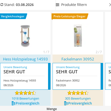
Topper 100 x 200
kommen.
Wählen Sie jetzt aus unserer Vergleichstabelle eine
Produkte filtern
Stand:
03.08.2026
Duschpaneel
Sanduhr mit langer Zeitspanne
, um selbst Stunden messen
Höhenverstellbarer Schreibtisch
zu können. Überzeugt hat uns hier im August 2026
Vergleichssieger
Preis-Leistungs-Sieger
Matratze 90 x 200 cm
besonders das Modell
Hess Holzspielzeug 14593
*
mit seinen
Service
Eigenschaften.
1 / 7
2 / 7
Hess Holzspielzeug 14593
Fackelmann 30952
Unsere Bewertung
Unsere Bewertung
U
SEHR GUT
SEHR GUT
Hess Holzspielzeug 14593
Fackelmann 30952
R
08/2026
08/2026
0
1018 Bewertungen
305 Bewertungen
Preis­vergleich
Preis­vergleich
Menge