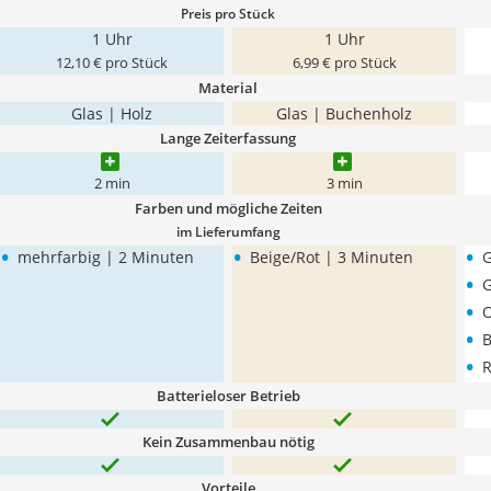
Preis pro Stück
1 Uhr
1 Uhr
12,10 € pro Stück
6,99 € pro Stück
Material
Glas | Holz
Glas | Buchenholz
Lange Zeiterfassung
2 min
3 min
Farben und mögliche Zeiten
im Lieferumfang
•
•
•
mehrfarbig | 2 Minuten
Beige/Rot | 3 Minuten
G
•
G
•
O
•
B
•
R
Batterieloser Betrieb
Kein Zusammenbau nötig
Vorteile