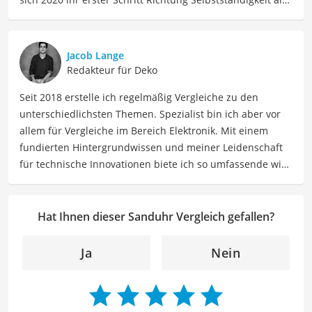
Content Creatorin. Ihr Mann, ihre zwei Chaoskater und
ihre ca. 100 Pflanzen dürfen ihr regelmäßig Modell stehen
oder ihr bei der Content Creation helfen. Wenn sie nicht
Jacob Lange
gerade dekoriert oder fotografiert, liest und puzzelt sie
Redakteur für Deko
gern. Außerdem ist sie immer auf der Suche nach neuer
Seit 2018 erstelle ich regelmäßig Vergleiche zu den
Inspiration.
unterschiedlichsten Themen. Spezialist bin ich aber vor
Der Sanduhr-Vergleich ist aus unserer Sicht besonders
allem für Vergleiche im Bereich Elektronik. Mit einem
empfehlenswert für
Zeitmanagement
und
Entspannung
.
fundierten Hintergrundwissen und meiner Leidenschaft
für technische Innovationen biete ich so umfassende wie
präzise Informationen zu elektronischen Geräten, Gadgets
sowie Technologien. Meine Beiträge beinhalten
detaillierte Produktvergleiche, Kaufberatungen und
Hat Ihnen dieser Sanduhr Vergleich gefallen?
technische Analysen, um Verbrauchern dabei zu helfen,
sowohl informierte Entscheidungen zu treffen als auch
Ja
Nein
die besten elektronischen Lösungen für ihre Bedürfnisse
zu finden.
Der Sanduhr-Vergleich ist aus unserer Sicht besonders