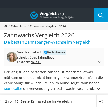
Die beliebtesten Vergleiche nach Kategorie
Vergleich
Drogerie
Inhalator
Zahnpflege
Zahnwachs Vergleich 2026
Haarschneider
Rollator
Zahnwachs Vergleich 2026
Braun Rasierer
Die besten Zahnspangen-Wachse im Vergleich.
Katzenklappe (Chip)
Rasierer
Von:
Franziska B.
Redakteurin
Masturbator
schreibt über:
Zahnpflege
Massagepistole
Lektorin:
Nele B.
Epilierer
Reisehaartrockner
Der Weg zu den perfekten Zähnen ist manchmal etwas
Eiweißpulver
mühsam und leider nicht immer ganz schmerzfrei. Wenn die
Magnesiumpräparat
Zahnspange für wunde Stellen im Mund sorgt, kann neben
Katzenklappe
Mundsalbe
die Verwendung von Zahnwachs
rasch und
Nackenmassagegerät
unkompliziert für Linderung sorgen
. Von den
farbenfrohen
Zeckenschutz Katze
Etuis und den verschiedenen Geschmacksrichtungen
sind
1 - 2 von 13:
Beste Zahnwachse
im Vergleich
leichter Haartrockner
besonders Kinder begeistert – und auch die Anwendung ist