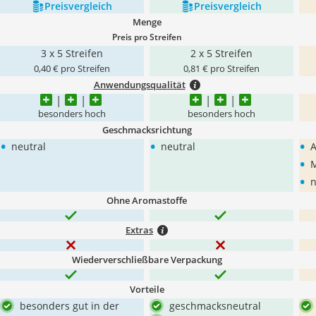
Preis­vergleich
Preis­vergleich
Menge
Preis pro Streifen
3 x 5 Streifen
2 x 5 Streifen
0,40 € pro Streifen
0,81 € pro Streifen
Anwendungsqualität
besonders hoch
besonders hoch
Geschmacksrichtung
•
•
•
neutral
neutral
A
•
•
n
Ohne Aromastoffe
Extras
Wiederverschließbare Verpackung
Vorteile
besonders gut in der
geschmacksneutral