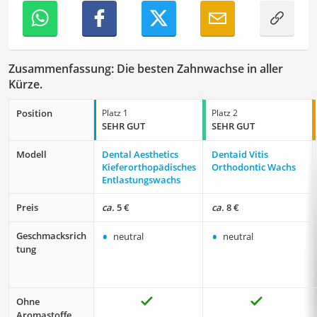
fehlerfrei sind.
Zusammenfassung: Die besten Zahnwachse in aller
Kürze.
Position
Platz 1
Platz 2
SEHR GUT
SEHR GUT
Modell
Dental Aesthetics
Dentaid Vitis
Kieferorthopädisches
Orthodontic Wachs
Entlastungswachs
Preis
ca.
5 €
ca.
8 €
•
•
Geschmacksrich
neutral
neutral
tung
Ohne
Aromastoffe