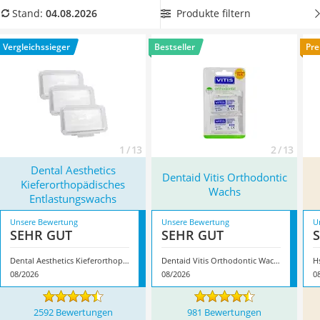
Philips-Sonicare-Zahnbürste
laut Online-Tests kinderleicht.
Wählen Sie jetzt aus unserer
Produkte filtern
Stand:
04.08.2026
Schildkrötenhaus
Vergleichstabelle am besten
geschmacksneutrales
Mineralfutter Pferd
Zahnwachs
, wenn Sie Wert auf Zahnwachs ohne Aromastoffe
Vergleichssieger
Bestseller
Pre
Massagegerät
legen. Überzeugt hat uns hier im August 2026 besonders das
Service
Modell
Dental Aesthetics Kieferorthopädisches
Entlastungswachs
*
mit seinen Eigenschaften.
1 / 13
2 / 13
Dental Aesthetics
Dentaid Vitis Orthodontic
Kieferorthopädisches
Wachs
Entlastungswachs
Unsere Bewertung
Unsere Bewertung
U
SEHR GUT
SEHR GUT
Dental Aesthetics Kieferorthopädisches Entlastungswachs
Dentaid Vitis Orthodontic Wachs
H
08/2026
08/2026
0
2592 Bewertungen
981 Bewertungen