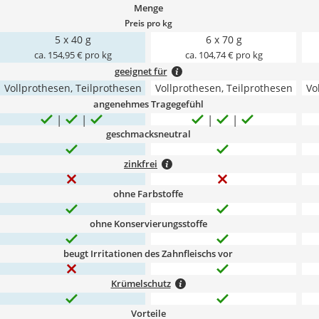
Menge
Preis pro kg
5 x 40 g
6 x 70 g
ca. 154,95 € pro kg
ca. 104,74 € pro kg
geeignet für
Vollprothesen, Teilprothesen
Vollprothesen, Teilprothesen
Vo
angenehmes Tragegefühl
geschmacksneutral
zinkfrei
ohne Farbstoffe
ohne Konservierungsstoffe
beugt Irritationen des Zahnfleischs vor
Krümelschutz
Vorteile