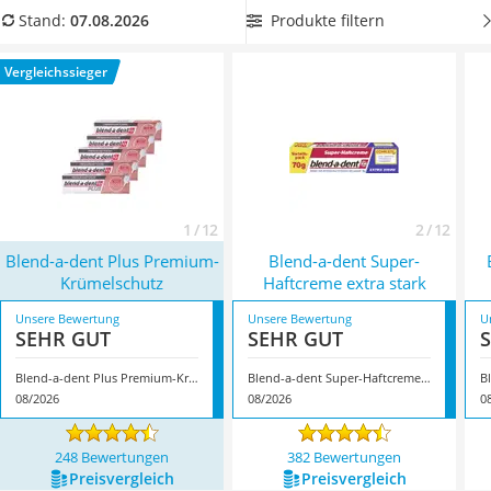
Philips-Sonicare-Zahnbürste
nervenschädigend sein.
Suchen Sie sich jetzt in unserer
Produkte filtern
Stand:
07.08.2026
Schildkrötenhaus
Vergleichstabelle eine
Haftcreme ohne Zink.
Überzeugt hat
Mineralfutter Pferd
uns hier im August 2026 besonders das Modell
Blend-a-dent
Vergleichssieger
Massagegerät
Plus Premium-Krümelschutz
*
mit seinen Eigenschaften.
Service
1 / 12
2 / 12
Blend-a-dent Plus Premium-
Blend-a-dent Super-
Krümelschutz
Haftcreme extra stark
Unsere Bewertung
Unsere Bewertung
U
SEHR GUT
SEHR GUT
Blend-a-dent Plus Premium-Krümelschutz
Blend-a-dent Super-Haftcreme extra stark
08/2026
08/2026
0
248 Bewertungen
382 Bewertungen
Preis­vergleich
Preis­vergleich