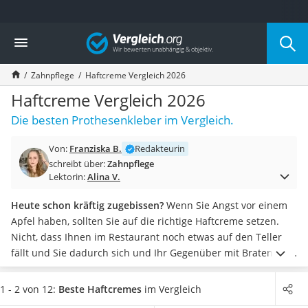
Die beliebtesten Vergleiche nach Kategorie
Vergleich
Drogerie
Inhalator
Zahnpflege
Haftcreme Vergleich 2026
Haarschneider
Rollator
Haftcreme Vergleich 2026
Braun Rasierer
Die besten Prothesenkleber im Vergleich.
Katzenklappe (Chip)
Rasierer
Von:
Franziska B.
Redakteurin
Masturbator
schreibt über:
Zahnpflege
Massagepistole
Lektorin:
Alina V.
Epilierer
Reisehaartrockner
Heute schon kräftig zugebissen?
Wenn Sie Angst vor einem
Eiweißpulver
Apfel haben, sollten Sie auf die richtige Haftcreme setzen.
Magnesiumpräparat
Nicht, dass Ihnen im Restaurant noch etwas auf den Teller
Katzenklappe
fällt und Sie dadurch sich und Ihr Gegenüber mit Bratensoße
Nackenmassagegerät
bespritzen.
In Tests hat wurde deutlich, dass Sie zu einer
Zeckenschutz Katze
zinkfreien Haftcreme greifen sollten, wenn Sie bereits ein
1 - 2 von 12:
Beste Haftcremes
im Vergleich
leichter Haartrockner
Zinkpräparat einnehmen. Der Grund:
Zu viel Zink kann