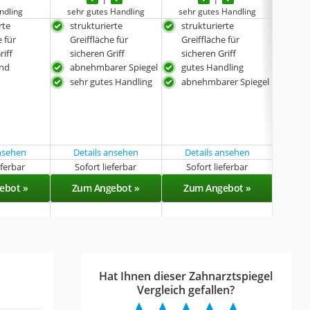
ndling
sehr gutes Handling
sehr gutes Handling
besonde
rte
strukturierte
strukturierte
bes
e für
Greiffläche für
Greiffläche für
Han
riff
sicheren Griff
sicheren Griff
mit 
rnd
abnehmbarer Spiegel
gutes Handling
besc
sehr gutes Handling
abnehmbarer Spiegel
ansehen
Details ansehen
Details ansehen
eferbar
Sofort lieferbar
Sofort lieferbar
Sof
ebot »
Zum Angebot »
Zum Angebot »
Zu
Hat Ihnen dieser Zahnarztspiegel
Vergleich gefallen?