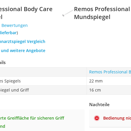
essional Body Care
Remos Professional
l
Mundspiegel
5 Bewertungen
 lieferbar
)
hnarztspiegel Vergleich
h und weitere Angebote
ils
Remos Professional 
s Spiegels
22 mm
egel und Griff
16 cm
Nachteile
rte Greiffläche für sicheren Griff
Bedienung nic
rnd