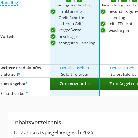
Handling
sehr gutes Handling
besonders gutes Han
strukturierte
besonders gute
Greiffläche für
Handling
sicheren Griff
mit LED Licht
vergrößernd
beschlagfrei
Vorteile
beschlagfrei
sehr gutes Handling
Weitere Produktinfos
Details ansehen
Details ansehe
Lieferzeit
*
Sofort lieferbar
Sofort lieferba
Zum Angebot »
Zum Angebot 
Zum Angebot
*
Erhältlich bei
*
Inhaltsverzeichnis
Zahnarztspiegel Vergleich 2026