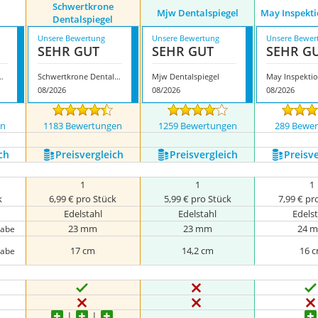
Schwertkrone
Mjw Dentalspiegel
May Inspekti
Dentalspiegel
Unsere Bewertung
Unsere Bewertung
Unsere Bewer
SEHR GUT
SEHR GUT
SEHR G
t Mundspiegel
Schwertkrone Dentalspiegel
Mjw Dentalspiegel
08/2026
08/2026
08/2026
en
1183 Bewertungen
1259 Bewertungen
289 Bewe
ch
Preis­vergleich
Preis­vergleich
Preis­v
1
1
1
k
6,99 € pro Stück
5,99 € pro Stück
7,99 € pr
Edelstahl
Edelstahl
Edels
23 mm
23 mm
24 
gabe
17 cm
14,2 cm
16 
gabe