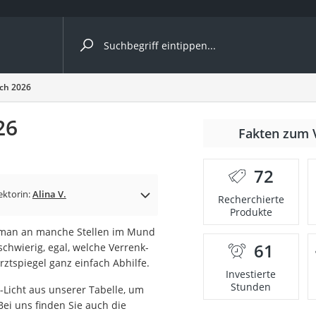
ergleiche nach Kategorie
ich 2026
26
Fakten zum 
72
p)
ektorin:
Alina V.
Recherchierte
Produkte
s man an manche Stellen im Mund
61
schwierig, egal, welche Verrenk-
rztspiegel ganz einfach Abhilfe.
Investierte
Stunden
-Licht aus unserer Tabelle, um
ei uns finden Sie auch die