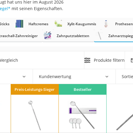
ugt hat uns hier im August 2026
egel
*
mit seinen Eigenschaften.
at
Sticks
Haftcremes
Xylit-Kaugummis
Prothesen
rät
traschall-Zahnreiniger
Zahnputztabletten
Zahnarztspieg
e
ner
Vergleich
Produkte filtern
Zahnbürste
Kundenwertung
Sorti
d
Preis-Leistungs-Sieger
Bestseller