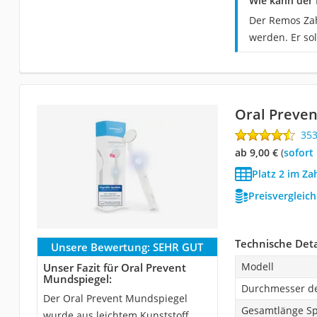
Wie kann der 
Der Remos Zah
werden. Er so
Oral Preve
35
ab 9,00 €
(
Sofort
Platz 2 im Za
Preisvergleic
Technische Deta
Unsere Bewertung:
SEHR GUT
Modell
Unser Fazit für Oral Prevent
Mundspiegel:
Durchmesser de
Der Oral Prevent Mundspiegel
Gesamtlänge Spi
wurde aus leichtem Kunststoff