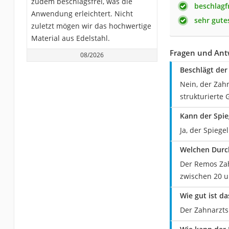
zudem beschlagsfrei, was die
beschlagf
Anwendung erleichtert. Nicht
sehr gute
zuletzt mögen wir das hochwertige
Material aus Edelstahl.
Fragen und Ant
08/2026
Beschlägt de
Nein, der Zah
strukturierte 
Kann der Spie
Ja, der Spieg
Welchen Durc
Der Remos Zah
zwischen 20 
Wie gut ist d
Der Zahnarzts