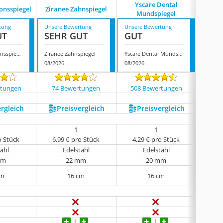
Yscare Dental
onsspiegel
Ziranee Zahnspiegel
Acwoo 
Mundspiegel
tung
Unsere Bewertung
Unsere Bewertung
Unsere
UT
SEHR GUT
GUT
GUT
May Inspektionsspiegel
Ziranee Zahnspiegel
Yscare Dental Mundspiegel
Acwoo 
08/2026
08/2026
08/202
rtungen
74 Bewertungen
508 Bewertungen
1527
ergleich
Preis­vergleich
Preis­vergleich
P
1
1
o Stück
6,99 € pro Stück
4,29 € pro Stück
2,5
tahl
Edelstahl
Edelstahl
mm
22 mm
20 mm
cm
16 cm
16 cm