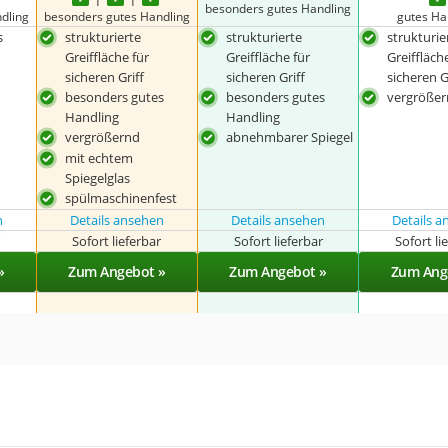
besonders gutes Handling
dling
besonders gutes Handling
gutes Ha
s
strukturierte
strukturierte
strukturie
Greiffläche für
Greiffläche für
Greiffläch
sicheren Griff
sicheren Griff
sicheren G
besonders gutes
besonders gutes
vergröße
Handling
Handling
vergrößernd
abnehmbarer Spiegel
mit echtem
Spiegelglas
spülmaschinenfest
n
Details ansehen
Details ansehen
Details 
r
Sofort lieferbar
Sofort lieferbar
Sofort li
»
Zum Angebot »
Zum Angebot »
Zum Ang