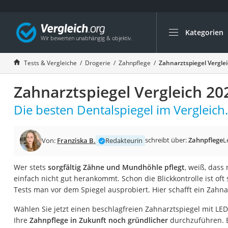
Kategorien
Die beliebtesten V
Drogerie
Tests & Vergleiche
Drogerie
Zahnpflege
Zahnarztspiegel Vergle
Inhalator
Zahnarztspiegel Vergleich 20
Haarschneider
Rollator
Die besten Dentalspiegel im Vergleich.
Braun Rasierer
Katzenklappe (Chi
schreibt über:
Zahnpflege
L
Von:
Franziska B.
Redakteurin
Rasierer
Wer stets
sorgfältig Zähne und Mundhöhle pflegt
, weiß, das
Masturbator
einfach nicht gut herankommt. Schon die Blickkontrolle ist oft 
Massagepistole
Tests man vor dem Spiegel ausprobiert. Hier schafft ein Zahna
Epilierer
Wählen Sie jetzt einen beschlagfreien Zahnarztspiegel mit LED
Reisehaartrockner
Ihre
Zahnpflege in Zukunft noch gründlicher
durchzuführen. B