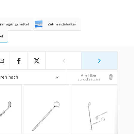
reinigungsmittel
Zahnseidehalter
el
Alle Filter
eren nach
zurücksetzen