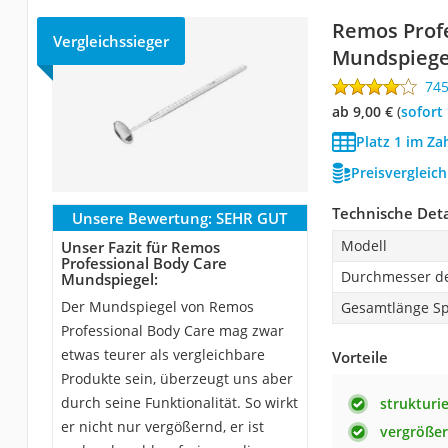
Remos Prof
Vergleichssieger
Mundspiege
74
ab 9,00 €
(
Sofort
Platz 1 im Za
Preisvergleic
Technische Deta
Unsere Bewertung:
SEHR GUT
Modell
Unser Fazit für Remos
Professional Body Care
Durchmesser de
Mundspiegel:
Der Mundspiegel von Remos
Gesamtlänge Spi
Professional Body Care mag zwar
etwas teurer als vergleichbare
Vorteile
Produkte sein, überzeugt uns aber
durch seine Funktionalität. So wirkt
strukturie
er nicht nur vergößernd, er ist
vergröße