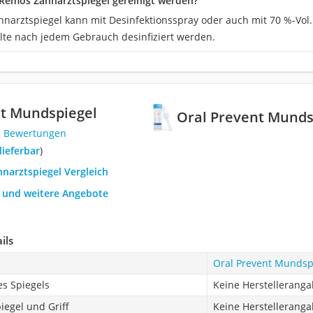
Remos Zahnarztspiegel gereinigt werden?
narztspiegel kann mit Desinfektionsspray oder auch mit 70 %-Vol.
llte nach jedem Gebrauch desinfiziert werden.
nt Mundspiegel
Oral Prevent Munds
3 Bewertungen
 lieferbar
)
hnarztspiegel Vergleich
h und weitere Angebote
ils
Oral Prevent Mundsp
s Spiegels
Keine Herstellerang
egel und Griff
Keine Herstellerang