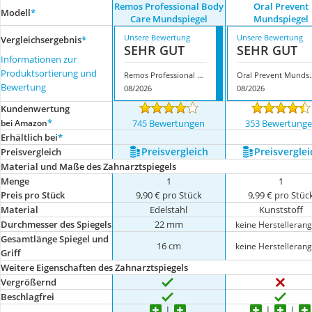
Remos Professional Body
Oral Prevent
Modell
*
Care Mundspiegel
Mundspiegel
Unsere Bewertung
Unsere Bewertung
Vergleichsergebnis
*
SEHR GUT
SEHR GUT
Informationen zur
Produktsortierung und
Remos Professional Body Care Mundspiegel
Oral Preven
Bewertung
08/2026
08/2026
Kundenwertung
*
bei Amazon
745 Bewertungen
353 Bewertung
Erhältlich bei
*
Preis­vergleich
Preis­verglei
Preis­vergleich
Material und Maße des Zahnarztspiegels
Menge
1
1
Preis pro Stück
9,90 € pro Stück
9,99 € pro Stüc
Material
Edelstahl
Kunststoff
Durchmesser des Spiegels
22 mm
keine Herstelleran
Gesamtlänge Spiegel und
16 cm
keine Herstelleran
Griff
Weitere Eigenschaften des Zahnarztspiegels
Vergrößernd
Beschlagfrei