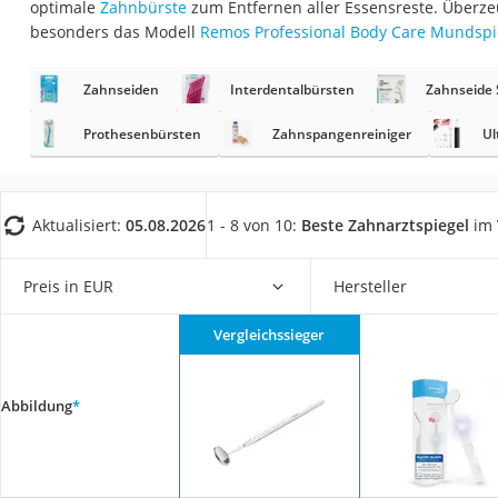
optimale
Zahnbürste
zum Entfernen aller Essensreste. Überze
Eiweißpulver
besonders das Modell
Remos Professional Body Care Mundspi
Magnesiumpräpar
Katzenklappe
Zahnseiden
Interdentalbürsten
Zahnseide 
Nackenmassagege
Prothesenbürsten
Zahnspangenreiniger
Ul
Zeckenschutz Katz
leichter Haartrock
Aktualisiert:
05.08.2026
1 - 8 von 10:
Beste Zahnarztspiegel
im 
Philips-Sonicare-
Schildkrötenhaus
Preis in EUR
Hersteller
Mineralfutter Pfer
Massagegerät
Vergleichssieger
Service
Abbildung
*