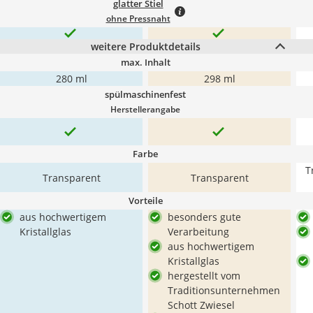
glatter Stiel
ohne Pressnaht
weitere Produktdetails
max. Inhalt
280 ml
298 ml
spülmaschinenfest
Herstellerangabe
Farbe
T
Transparent
Transparent
Vorteile
aus hochwertigem
besonders gute
Kristallglas
Verarbeitung
aus hochwertigem
Kristallglas
hergestellt vom
Traditionsunternehmen
Schott Zwiesel