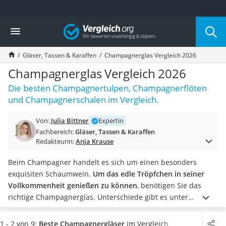
Die beliebtesten Vergleiche nach Kategorie
Vergleich
Haushalt
Wassersprudler
Gläser, Tassen & Karaffen
Champagnerglas Vergleich 2026
Zentralstaubsauger
Brotbackautomat
Champagnerglas Vergleich 2026
Wischroboter
Die besten Champagnertulpen, Champagnerflöten
Wäschespinne
und Champagnerschalen im Vergleich.
Industriestaubsauger
Spülmaschinentabs
Von:
Julia Bittner
Expertin
Akku-Staubsauger
Fachbereich:
Gläser, Tassen & Karaffen
Eierkocher
Redakteurin:
Anja Krause
AEG-Waschmaschine
Saug-Wisch-Roboter
Beim Champagner handelt es sich um einen besonders
Handstaubsauger
exquisiten Schaumwein.
Um das edle Tröpfchen in seiner
Milchaufschäumer
Vollkommenheit genießen zu können
, benötigen Sie das
Kondenstrockner
richtige Champagnerglas. Unterschiede gibt es unter
Reiskocher
anderem beim Material. Während Kunststoff und einfaches
Heißwasserspender
Glas ihren Dienst tun,
weiß laut Online-Tests besonders
1 - 2 von 9:
Beste Champagnergläser
im Vergleich