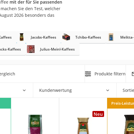
affee
mit der für Sie passenden
machen Sie den Test, welcher
 August 2026 besonders das
rakt
affees
Jacobs-Kaffees
Tchibo-Kaffees
Melitta
ucks-Kaffees
Julius-Meinl-Kaffees
ergleich
Produkte filtern
zusatz
Kundenwertung
Sorti
Preis-Leistu
Neu