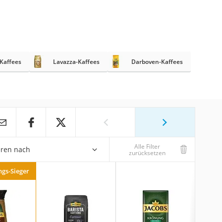
-Kaffees
Lavazza-Kaffees
Darboven-Kaffees
Alle Filter
eren nach
zurücksetzen
ngs-Sieger