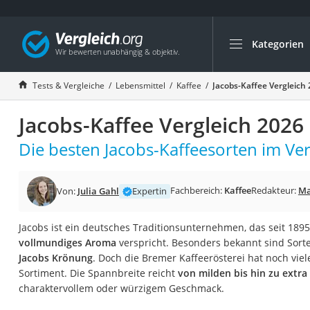
Kategorien
Die beliebtesten V
Lebensmittel
Tests & Vergleiche
Lebensmittel
Kaffee
Jacobs-Kaffee Vergleich
Schwarzkümmelöl
Jacobs-Kaffee Vergleich 2026
Knäckebrot
Schwarzkümmelöl-
Die besten Jacobs-Kaffeesorten im Ver
Manukahonig
Eiklar
Fachbereich:
Kaffee
Redakteur:
Ma
Von:
Julia Gahl
Expertin
Astronautenkost
Jacobs ist ein deutsches Traditionsunternehmen, das seit 1895 
Balsamico-Essig
vollmundiges Aroma
verspricht. Besonders bekannt sind Sort
Schwarzkümmelöl 
Jacobs Krönung
. Doch die Bremer Kaffeerösterei hat noch vie
Sortiment. Die Spannbreite reicht
von milden bis hin zu extra
Sardinen
charaktervollem oder würzigem Geschmack.
Honig