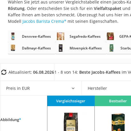
Wählen Sie jetzt aus unserer Vergleichstabelle einen Jacobs-K
Gemüsebrühe
Röstung
. Oder entscheiden Sie sich für ein
Vielfaltspaket
und 
Eiskaffee-Pulver
Kaffee Ihnen am besten schmeckt. Überzeugt hat uns hier im
Modell
Jacobs Barista Crema
*
mit seinen Eigenschaften.
Irischer Whiskey
Grapefruitkernext
Dennree-Kaffees
Segafredo-Kaffees
GEPA-K
Matcha-Set
Dallmayr-Kaffees
Mövenpick-Kaffees
Starb
Sojasauce
MCT-Öl
Trüffelöl
Aktualisiert:
06.08.2026
1 - 8 von 14:
Beste Jacobs-Kaffees
im V
Erythrit
Preis in EUR
Hersteller
Müsli ohne Zucker
Service
Vergleichssieger
Bestseller
Abbildung
*