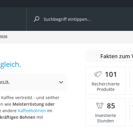
ergleiche nach Kategorie
 2026
Fakten zum 
Kapseln
gleich.
101
rc H.
Recherchierte
Produkte
Kaffee vertreibt - und seither
85
en wie
Meisterröstung oder
bio
le andere
Kaffeebohnen
im
Investierte
 kräftigen Bohnen
mit
Stunden