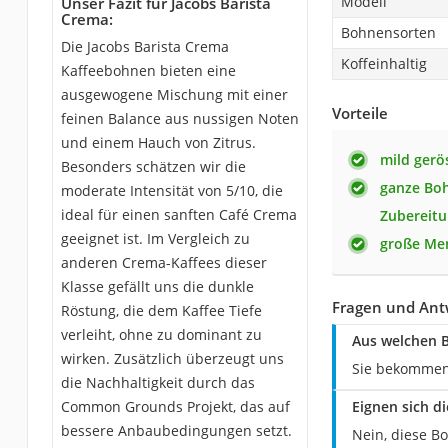
Modell
Unser Fazit für Jacobs Barista
Crema:
Bohnensorten
Die Jacobs Barista Crema
Koffeinhaltig
Kaffeebohnen bieten eine
ausgewogene Mischung mit einer
Vorteile
feinen Balance aus nussigen Noten
und einem Hauch von Zitrus.
mild gerö
Besonders schätzen wir die
ganze Boh
moderate Intensität von 5/10, die
ideal für einen sanften Café Crema
Zubereitu
geeignet ist. Im Vergleich zu
große Me
anderen Crema-Kaffees dieser
Klasse gefällt uns die dunkle
Fragen und Ant
Röstung, die dem Kaffee Tiefe
verleiht, ohne zu dominant zu
Aus welchen B
wirken. Zusätzlich überzeugt uns
Sie bekommen 
die Nachhaltigkeit durch das
Common Grounds Projekt, das auf
Eignen sich d
bessere Anbaubedingungen setzt.
Nein, diese B