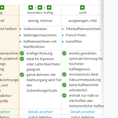
ig
besonders kräftig
sanft
bes
inten
oll
würzig, intensiv
ausgewogen, mild
•
•
•
 mit heißem
Vollautomaten
Filterkaffeemaschinen
Volla
•
•
•
Siebträgermaschinen
French Press
Siebt
•
•
•
Kaffeemaschinen mit
Handfilter
Kaffe
Mahlfunktion
Mahlf
feemaschine
kräftige Röstung
bereits gemahlen:
idea
ch: praktisch
optimale Körnung für
ode
ideal für Espresso
wegs
höchsten
gee
oder Latte Macchiato
big
Kaffeegenuss
kräf
geeignet
Aromaschutz dank
en
ganze Bohnen: der
gan
Vakuumverpackung
ksrichtunge
Mahlvorgang wird Teil
Mah
keine Kaffeemühle
g
und
des
des
erforderlich
n
Zubereitungsrituals
Zube
enthält nur halb so
dliche r
viel Koffein wie
größe
herkömmlicher Kaffee
ansehen
Details ansehen
Details ansehen
eferbar
Sofort lieferbar
Sofort lieferbar
Sof