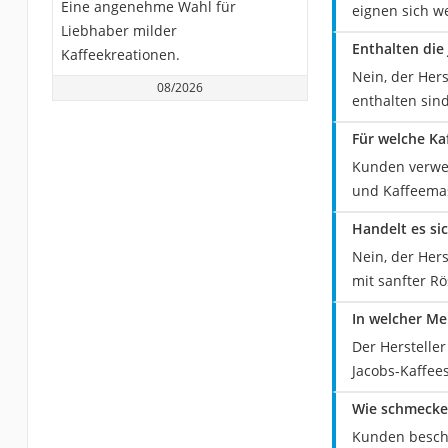
Eine angenehme Wahl für
eignen sich w
Liebhaber milder
Enthalten die
Kaffeekreationen.
Nein, der Her
08/2026
enthalten sind
Für welche Ka
Kunden verwen
und Kaffeemas
Handelt es si
Nein, der Her
mit sanfter R
In welcher Me
Der Herstelle
Jacobs-Kaffees
Wie schmecken
Kunden beschr