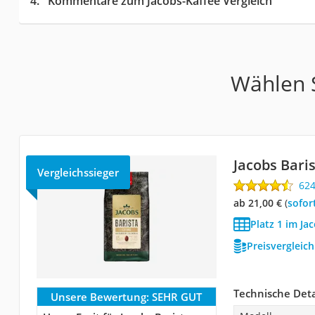
Kommentare zum Jacobs-Kaffee Vergleich
Wählen S
Jacobs Bari
Vergleichssieger
62
ab 21,00 €
(
Sofor
Platz 1 im Ja
Preisvergleic
Technische Deta
Unsere Bewertung:
SEHR GUT