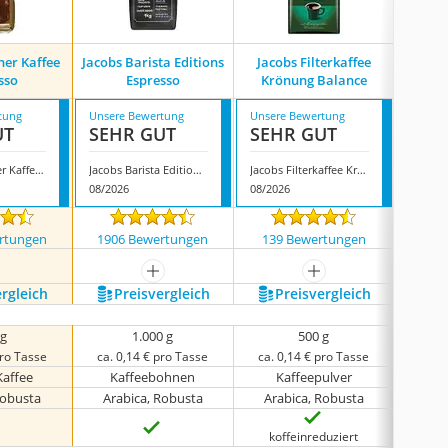
cher Kaffee
Jacobs Barista Editions
Jacobs Filterkaffee
Jacobs 
sso
Espresso
Krönung Balance
tung
Unsere Bewertung
Unsere Bewertung
Unsere
UT
SEHR GUT
SEHR GUT
SEH
Jacobs löslicher Kaffee Espresso
Jacobs Barista Editions Espresso
Jacobs Filterkaffee Krönung Balance
Jacobs 
08/2026
08/2026
08/202
rtungen
1906 Bewertungen
139 Bewertungen
6 
mehr anzeigen
mehr anzeigen
ergleich
Preis­vergleich
Preis­vergleich
P
 g
1.000 g
500 g
pro Tasse
ca. 0,14 € pro Tasse
ca. 0,14 € pro Tasse
ca. 0
Kaffee
Kaffeebohnen
Kaffeepulver
Ka
Robusta
Arabica, Robusta
Arabica, Robusta
Ara
koffeinreduziert