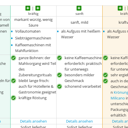
g
kräftig
sanft
kräft
en von
markant würzig, wenig
sanft, mild
kraftv
amell
Säure
•
•
•
inen
Vollautomaten
als Aufguss mit heißem
als Aufguss
•
Wasser
Wasser
Siebträgermaschinen
•
Kaffeemaschinen mit
Mahlfunktion
ganze Bohnen: der
keine Kaffeemaschine
keine Kaf
ache
Mahlvorgang wird Teil
erforderlich: praktisch
erforderli
des
für unterwegs
für unter
Zubereitungsrituals
besonders milder
sehr ergie
ln für
bleibt lange frisch:
Geschmack
auch in d
auch für Hotellerie &
schonend verarbeitet
Geschmac
ng
Gastronomie geeignet
n
Krönun
kräftige Röstung
Milicano
i
unterschie
Packungs
erhältlich
n
Details ansehen
Details ansehen
Details 
r
Sofort lieferbar
Sofort lieferbar
Sofort li