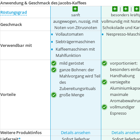
Anwendung & Geschmack des Jacobs-Kaffees
Röstungsgrad
sanft
besonders kräfti
ausgewogen, nussig, mit
vollmundig mit Not
Geschmack
Noten von Zitrusnoten
Schokolade und Kar
•
•
Vollautomaten
Nespresso-Masch
•
Siebträgermaschinen
Verwendbar mit
•
Kaffeemaschinen mit
Mahlfunktion
mild geröstet
vorportioniert:
besonders einf
ganze Bohnen: der
Handhabung
Mahlvorgang wird Teil
versiegelte
des
Aluminiumkapse
Zubereitungsrituals
maximale
Vorteile
große Menge
Aromabewahru
vollmundiger
Espresso
Weitere Produktinfos
Details ansehen
Details ansehe
Lieferzeit
*
Sofort lieferbar
Sofort lieferba