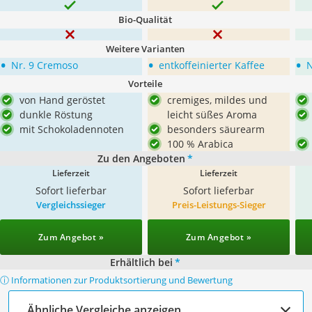
Bio-Qualität
Weitere Varianten
•
•
•
Nr. 9 Cremoso
entkoffeinierter Kaffee
N
Vorteile
von Hand geröstet
cremiges, mildes und
dunkle Röstung
leicht süßes Aroma
mit Schokoladennoten
besonders säurearm
100 % Arabica
Zu den Angeboten
*
Lieferzeit
Lieferzeit
Sofort lieferbar
Sofort lieferbar
Vergleichssieger
Preis-Leistungs-Sieger
Zum Angebot »
Zum Angebot »
Erhältlich bei
*
ⓘ Informationen zur Produktsortierung und Bewertung
Ähnliche Vergleiche anzeigen