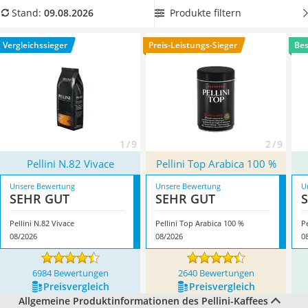
MCT-Öl
Kaffeeliebhabern beliebt sind. Wählen Sie jetzt einen Pellini-
Produkte filtern
Stand:
09.08.2026
Trüffelöl
Kaffee aus unserer Vergleichstabelle und finden Sie ein
Erythrit
Produkt, das sich wunderbar für Espresso, Cappuccino oder
Vergleichssieger
Preis-Leistungs-Sieger
Bes
Müsli ohne Zuckerzusatz
Milchkaffee eignet. Überzeugt hat uns hier im August 2026
Service
besonders das Modell
Pellini N.82 Vivace
*
mit seinen
Eigenschaften.
1 / 9
2 / 9
Pellini N.82 Vivace
Pellini Top Arabica 100 %
Unsere Bewertung
Unsere Bewertung
U
SEHR GUT
SEHR GUT
Pellini N.82 Vivace
Pellini Top Arabica 100 %
P
08/2026
08/2026
0
6984 Bewertungen
2640 Bewertungen
Preis­vergleich
Preis­vergleich
Allgemeine Produktinformationen des Pellini-Kaffees