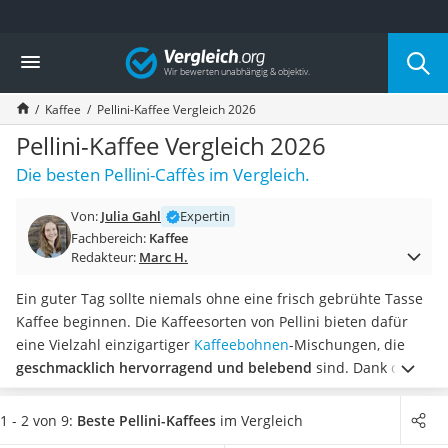
Die beliebtesten Vergleiche nach Kategorie
Vergleich
Lebensmittel
Schwarzkümmelöl
Kaffee
Pellini-Kaffee Vergleich 2026
Knäckebrot
Schwarzkümmelöl-Kapseln
Pellini-Kaffee Vergleich 2026
Manukahonig
Die besten Pellini-Caffès im Vergleich.
Eiklar
Astronautenkost
Von:
Julia Gahl
Expertin
Balsamico-Essig
Fachbereich:
Kaffee
Schwarzkümmelöl bio
Redakteur:
Marc H.
Sardinen
Honig
Ein guter Tag sollte niemals ohne eine frisch gebrühte Tasse
Gemüsebrühe
Kaffee beginnen. Die Kaffeesorten von Pellini bieten dafür
Eiskaffee-Pulver
eine Vielzahl einzigartiger
Kaffeebohnen
-Mischungen, die
Irischer Whiskey
geschmacklich hervorragend und belebend
sind. Dank der
Grapefruitkernextrakt
schonenden Röstung enthalten alle Kaffeearten dieses
Matcha-Set
Herstellers intensive Aromen und
wenig Bitterstoffe
.
Viele
1 - 2 von 9:
Beste Pellini-Kaffees
im Vergleich
Sojasauce
Online-Tests zeigen, dass besonders
ganze Kaffeebohnen
bei