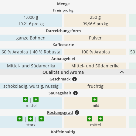
Menge
Preis pro kg
1.000 g
250 g
19,21 € pro kg
39,96 € pro kg
Darreichungsform
ganze Bohnen
Pulver
Kaffeesorte
60 % Arabica | 40 % Robusta
100 % Arabica
50
Anbaugebiet
Mittel- und Südamerika
Mittel- und Südamerika
Qualität und Aroma
Geschmack
schokoladig, würzig, nussig
fruchtig
Säuregehalt
mittel
mild
Röstungsgrad
stark
mittel
Koffeinhaltig