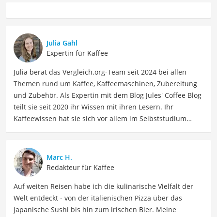
Julia Gahl
Expertin für Kaffee
Julia berät das Vergleich.org-Team seit 2024 bei allen
Themen rund um Kaffee, Kaffeemaschinen, Zubereitung
und Zubehör. Als Expertin mit dem Blog Jules' Coffee Blog
teilt sie seit 2020 ihr Wissen mit ihren Lesern. Ihr
Kaffeewissen hat sie sich vor allem im Selbststudium
angeeignet und durch die Interviews für den Blog. Julia
hat aber auch viele Veranstaltungen und Seminare zum
Thema besucht, z.B. eine Latte-Art-Schulung bei der
Marc H.
Rösterei Heilandt und eine Sensorik-Schulung der
Redakteur für Kaffee
Specialty Coffee Association bei der Bonner Kaffeeschule.
Auf weiten Reisen habe ich die kulinarische Vielfalt der
Wenn sie nicht über Kaffee schreibt, kann sie sich mit
Welt entdeckt - von der italienischen Pizza über das
ihren Freundinnen stundenlang über die gemeinsamen
japanische Sushi bis hin zum irischen Bier. Meine
Disney-Lieblingsfilme (insbesondere aus den 90ern)