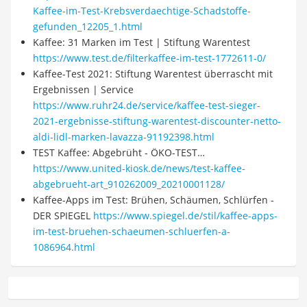
Kaffee-im-Test-Krebsverdaechtige-Schadstoffe-
gefunden_12205_1.html
Kaffee: 31 Marken im Test | Stiftung Warentest
https://www.test.de/filterkaffee-im-test-1772611-0/
Kaffee-Test 2021: Stiftung Warentest überrascht mit
Ergebnissen | Service
https://www.ruhr24.de/service/kaffee-test-sieger-
2021-ergebnisse-stiftung-warentest-discounter-netto-
aldi-lidl-marken-lavazza-91192398.html
TEST Kaffee: Abgebrüht - ÖKO-TEST…
https://www.united-kiosk.de/news/test-kaffee-
abgebrueht-art_910262009_20210001128/
Kaffee-Apps im Test: Brühen, Schäumen, Schlürfen -
DER SPIEGEL
https://www.spiegel.de/stil/kaffee-apps-
im-test-bruehen-schaeumen-schluerfen-a-
1086964.html