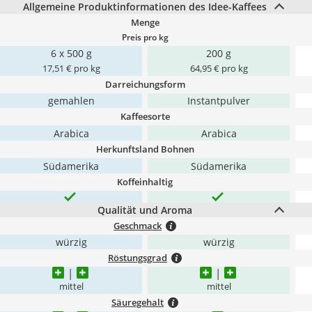
Allgemeine Produktinformationen des Idee-Kaffees
Menge
Preis pro kg
6 x 500 g
200 g
17,51 € pro kg
64,95 € pro kg
Darreichungsform
gemahlen
Instantpulver
Kaffeesorte
Arabica
Arabica
Herkunftsland Bohnen
Südamerika
Südamerika
Koffeinhaltig
Qualität und Aroma
Geschmack
würzig
würzig
Röstungsgrad
mittel
mittel
Säuregehalt