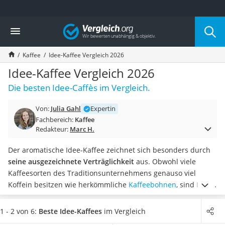
Die beliebtesten Vergleiche nach Kategorie
Vergleich
Lebensmittel
Schwarzkümmelöl
Kaffee
Idee-Kaffee Vergleich 2026
Knäckebrot
Schwarzkümmelöl-Kapseln
Idee-Kaffee Vergleich 2026
Manukahonig
Die besten Idee-Caffès im Vergleich.
Eiklar
Astronautenkost
Von:
Julia Gahl
Expertin
Balsamico-Essig
Fachbereich:
Kaffee
Schwarzkümmelöl bio
Redakteur:
Marc H.
Sardinen
Honig
Der aromatische Idee-Kaffee zeichnet sich besonders durch
Gemüsebrühe
seine ausgezeichnete Verträglichkeit
aus. Obwohl viele
Eiskaffee-Pulver
Kaffeesorten des Traditionsunternehmens genauso viel
Irischer Whiskey
Koffein besitzen wie herkömmliche
Kaffeebohnen
, sind Idee-
Grapefruitkernextrakt
Kaffees jedoch ausgesprochen säurearm und somit
Matcha-Set
magenfreundlich
.
Viele Online-Tests von Kaffees zeigen, dass
1 - 2 von 6:
Beste Idee-Kaffees
im Vergleich
Sojasauce
vor allem
ganze Bohnen
bei Kaffeeliebhabern beliebt sind,