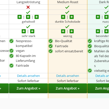
Langzeitröstung
Medium Roast
Dark R
gehaltvoll
dunkle Schokolade
nuss
k
sehr stark
würzig
besonder
hnen
Nespresso-
Bio-Qualität
kräftige 
kompatibel
Fairtrade
Bioqualitä
ozesse
vegan
sofort einsatzbereit
Mahlen d
80 Kapseln im
als Teil de
zbar
Lieferumfang
Zubereitu
Fairtrade
s
vielseitig
n
Details ansehen
Details ansehen
Details 
r
Sofort lieferbar
Sofort lieferbar
Sofort li
»
Zum Angebot »
Zum Angebot »
Zum Ang