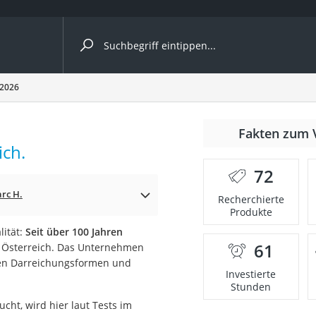
ergleiche nach Kategorie
 2026
Fakten zum 
Kapseln
ich.
72
rc H.
Recherchierte
Produkte
ität:
Seit über 100 Jahren
61
d Österreich. Das Unternehmen
bio
chen Darreichungsformen und
Investierte
Stunden
cht, wird hier laut Tests im