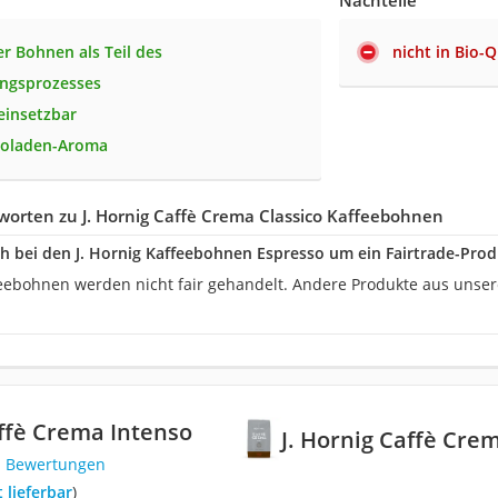
Nachteile
r Bohnen als Teil des
nicht in Bio-Q
ungsprozesses
 einsetzbar
koladen-Aroma
orten zu J. Hornig Caffè Crema Classico Kaffeebohnen
ch bei den J. Hornig Kaffeebohnen Espresso um ein Fairtrade-Prod
feebohnen werden nicht fair gehandelt. Andere Produkte aus unse
affè Crema Intenso
J. Hornig Caffè Cre
1 Bewertungen
t lieferbar
)