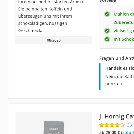
Vorteile
ihrem besonders starken Aroma.
Sie beinhalten Koffein und
Mahlen de
überzeugen uns mit ihrem
Zubereit
schokoladigen, nussigen
Geschmack.
vielseitig
mit Scho
08/2026
Fragen und Antw
Handelt es si
Nein, die Kaf
punkten.
J. Hornig C
36
ab 25,00 €
(
Sofor