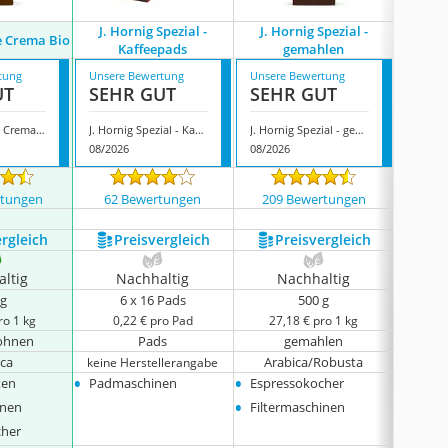
J. Hornig Spezial -
J. Hornig Spezial -
J. Hor
fè Crema Bio
Kaffeepads
gemahlen
tung
Unsere Bewertung
Unsere Bewertung
Unsere
UT
SEHR GUT
SEHR GUT
GUT
J. Hornig Caffè Crema Bio
J. Hornig Spezial - Kaffeepads
J. Hornig Spezial - gemahlen
08/2026
08/2026
08/202
rtungen
62 Bewertungen
209 Bewertungen
233
ergleich
Preis­vergleich
Preis­vergleich
P
ltig
Nachhaltig
Nachhaltig
N
 g
6 x 16 Pads
500 g
ro 1 kg
0,22 € pro Pad
27,18 € pro 1 kg
27,
ohnen
Pads
gemahlen
K
ica
Arabica/Robusta
Ara
keine Herstellerangabe
•
•
•
ten
Padmaschinen
Espressokocher
Volla
•
•
inen
Filtermaschinen
Filte
•
cher
Espre