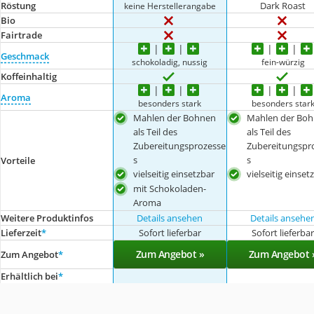
Röstung
Dark Roast
keine Herstellerangabe
Bio
Fairtrade
Geschmack
schokoladig, nussig
fein-würzig
Koffeinhaltig
Aroma
besonders stark
besonders star
Mahlen der Bohnen
Mahlen der Bo
als Teil des
als Teil des
Zubereitungsprozesse
Zubereitungspr
s
s
Vorteile
vielseitig einsetzbar
vielseitig einset
mit Schokoladen-
Aroma
Weitere Produktinfos
Details ansehen
Details ansehe
Lieferzeit
*
Sofort lieferbar
Sofort lieferba
Zum Angebot »
Zum Angebot 
Zum Angebot
*
Erhältlich bei
*