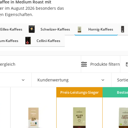
affee in Medium Roast mit
er im August 2026 besonders das
en Eigenschaften.
Eilles-Kaffees
Schwiizer-Kaffees
Hornig-Kaffees
rakt
um-Kaffees
Cellini-Kaffees
ergleich
Produkte filtern
Kundenwertung
Sorti
zusatz
Preis-Leistungs-Sieger
Bestse