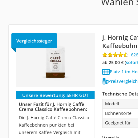
Wählen S
J. Hornig C
Vergleichssieger
Kaffeebohn
62
ab 25,00 €
(
Sofor
Platz 1 im Ho
Preisvergleic
Technische Deta
Unsere Bewertung:
SEHR GUT
Modell
Unser Fazit für J. Hornig Caffè
Crema Classico Kaffeebohnen:
Bohnensorte
Die J. Hornig Caffè Crema Classico
Geeignet für
Kaffeebohnen punkten bei
unserem Kaffee-Vergleich mit