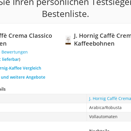
ie Ihren persönlichen Testsiege
Bestenliste.
affè Crema Classico
J. Hornig Caffè Cre
en
Kaffeebohnen
6 Bewertungen
t lieferbar
)
rnig-Kaffee Vergleich
h und weitere Angebote
ils
J. Hornig Caffè Crem
Arabica/Robusta
Vollautomaten