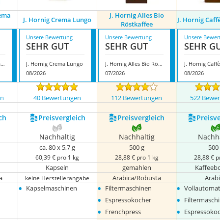
rema
J. Hornig Alles Bio
J. Hornig Crema Lungo
J. Hornig Caf
Röstkaffee
Unsere Bewertung
Unsere Bewertung
Unsere Bewer
SEHR GUT
SEHR GUT
SEHR G
J. Hornig Caffè Crema Intenso
J. Hornig Crema Lungo
J. Hornig Alles Bio Röstkaffee
08/2026
07/2026
08/2026
en
40 Bewertungen
112 Bewertungen
522 Bewe
ch
Preis­vergleich
Preis­vergleich
Preis­v
Nachhaltig
Nachhaltig
Nachha
ca. 80 x 5,7 g
500 g
500
g
60,39 € pro 1 kg
28,88 € pro 1 kg
28,88 € p
Kapseln
gemahlen
Kaffeeb
a
Arabica/Robusta
Arab
keine Herstellerangabe
•
•
•
Kapselmaschinen
Filtermaschinen
Vollautoma
•
•
Espressokocher
Filtermasch
•
•
Frenchpress
Espressoko