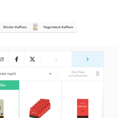
Dinzler-Kaffees
Hagenbeck-Kaffees
Alle Filter
eren nach
zurücksetzen
ller