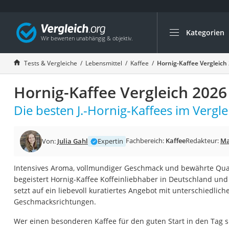
Kategorien
Die beliebtesten V
Lebensmittel
Tests & Vergleiche
Lebensmittel
Kaffee
Hornig-Kaffee Vergleich
Schwarzkümmelöl
Hornig-Kaffee Vergleich 2026
Knäckebrot
Schwarzkümmelöl-
Die besten J.-Hornig-Kaffees im Vergle
Manukahonig
Eiklar
Fachbereich:
Kaffee
Redakteur:
Ma
Von:
Julia Gahl
Expertin
Astronautenkost
Intensives Aroma, vollmundiger Geschmack und bewährte Qual
Balsamico-Essig
begeistert Hornig-Kaffee Koffeinliebhaber in Deutschland un
Schwarzkümmelöl 
setzt auf ein liebevoll kuratiertes Angebot mit unterschiedli
Geschmacksrichtungen.
Sardinen
Honig
Wer einen besonderen Kaffee für den guten Start in den Tag su