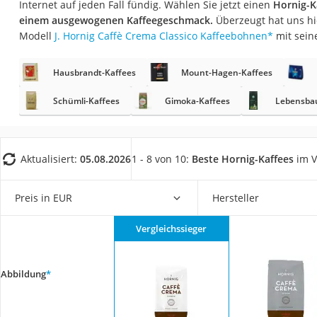
Internet auf jeden Fall fündig. Wählen Sie jetzt einen
Hornig-K
Gemüsebrühe
einem ausgewogenen Kaffeegeschmack.
Überzeugt hat uns hi
Eiskaffee-Pulver
Modell
J. Hornig Caffè Crema Classico Kaffeebohnen
*
mit sein
Irischer Whiskey
Hausbrandt-Kaffees
Mount-Hagen-Kaffees
Grapefruitkernext
Matcha-Set
Schümli-Kaffees
Gimoka-Kaffees
Lebensba
Sojasauce
MCT-Öl
Aktualisiert:
05.08.2026
1 - 8 von 10:
Beste Hornig-Kaffees
im V
Trüffelöl
Erythrit
Preis in EUR
Hersteller
Müsli ohne Zucker
Vergleichssieger
Service
Abbildung
*