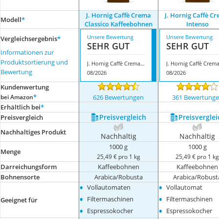
J. Hornig Caffè Crema
J. Hornig Caffè C
Modell
*
Classico Kaffeebohnen
Intenso
Unsere Bewertung
Unsere Bewertung
Vergleichsergebnis
*
SEHR GUT
SEHR GUT
Informationen zur
Produktsortierung und
J. Hornig Caffè Crema Classico Kaffeebohnen
Bewertung
08/2026
08/2026
Kundenwertung
*
bei Amazon
626 Bewertungen
361 Bewertung
Erhältlich bei
*
Preis­vergleich
Preis­verglei
Preis­vergleich
Nachhaltiges Produkt
Nachhaltig
Nachhaltig
1000 g
1000 g
Menge
25,49 € pro 1 kg
25,49 € pro 1 k
Darreichungsform
Kaffeebohnen
Kaffeebohnen
Bohnensorte
Arabica/Robusta
Arabica/Robust
•
•
Vollautomaten
Vollautomat
•
•
Filtermaschinen
Filtermaschinen
Geeignet für
•
•
Espressokocher
Espressokocher