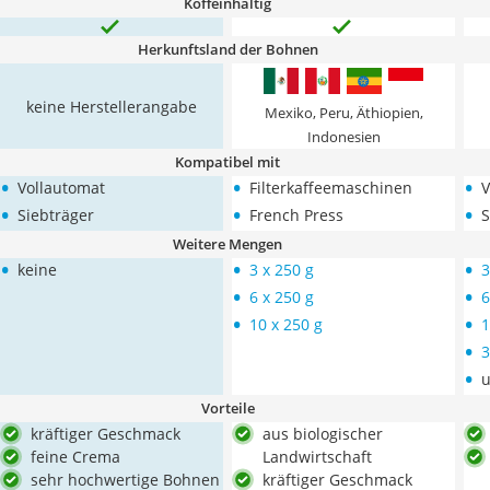
Koffeinhaltig
Herkunftsland der Bohnen
keine Herstellerangabe
Mexiko, Peru, Äthiopien,
Indonesien
Kompatibel mit
•
•
•
Vollautomat
Filterkaffeemaschinen
V
•
•
•
Siebträger
French Press
S
Weitere Mengen
•
•
•
keine
3 x 250 g
3
•
•
6 x 250 g
6
•
•
10 x 250 g
1
•
3
•
u
Vorteile
kräftiger Geschmack
aus biologischer
feine Crema
Landwirtschaft
sehr hochwertige Bohnen
kräftiger Geschmack