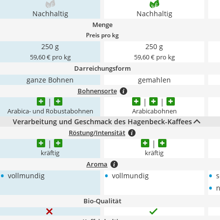
Nachhaltig
Nachhaltig
Menge
Preis pro kg
250 g
250 g
59,60 € pro kg
59,60 € pro kg
Darreichungsform
ganze Bohnen
gemahlen
Bohnensorte
Arabica- und Robustabohnen
Arabicabohnen
Verarbeitung und Geschmack des Hagenbeck-Kaffees
Röstung/Intensität
kräftig
kräftig
Aroma
•
•
•
vollmundig
vollmundig
s
•
n
Bio-Qualität