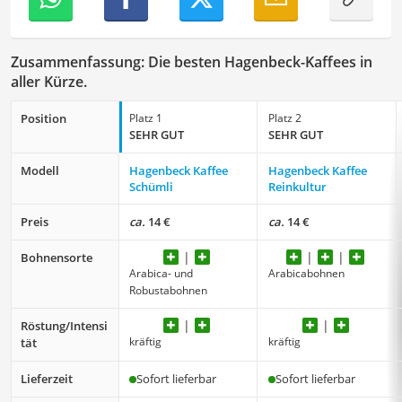
besonders empfehlenswert für
Kaffeetrinker
.
Zusammenfassung: Die besten Hagenbeck-Kaffees in
aller Kürze.
Position
Platz 1
Platz 2
SEHR GUT
SEHR GUT
Modell
Hagenbeck Kaffee
Hagenbeck Kaffee
Schümli
Reinkultur
Preis
ca.
14 €
ca.
14 €
Bohnensorte
Arabica- und
Arabicabohnen
Robustabohnen
Röstung/Intensi
kräftig
kräftig
tät
Lieferzeit
Sofort lieferbar
Sofort lieferbar