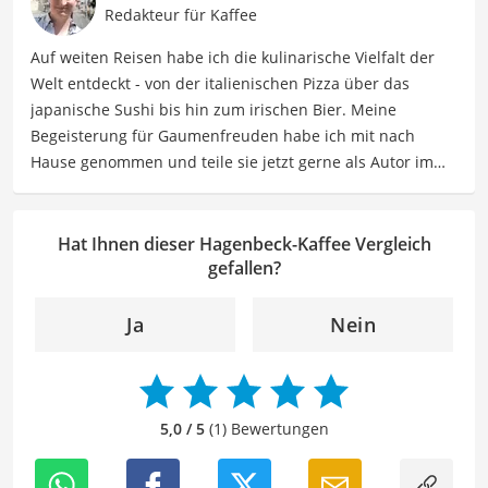
Rösterei Heilandt und eine Sensorik-Schulung der
Redakteur für Kaffee
Specialty Coffee Association bei der Bonner Kaffeeschule.
Auf weiten Reisen habe ich die kulinarische Vielfalt der
Wenn sie nicht über Kaffee schreibt, kann sie sich mit
Welt entdeckt - von der italienischen Pizza über das
ihren Freundinnen stundenlang über die gemeinsamen
japanische Sushi bis hin zum irischen Bier. Meine
Disney-Lieblingsfilme (insbesondere aus den 90ern)
Begeisterung für Gaumenfreuden habe ich mit nach
unterhalten.
Hause genommen und teile sie jetzt gerne als Autor im
Der Hagenbeck-Kaffee-Vergleich ist aus unserer Sicht
Bereich Lebensmittel. Meine Texte umfassen informative
besonders empfehlenswert für
Kaffeetrinker
.
Artikel über Lebensmittelherstellung, Ernährungstipps,
Rezepte und die Vielfalt der kulinarischen Welt. Mein Ziel
Hat Ihnen dieser Hagenbeck-Kaffee Vergleich
ist es, Leser zu inspirieren, sich bewusst mit ihrer
gefallen?
Ernährung auseinanderzusetzen, neue
Geschmackserlebnisse zu entdecken und sowohl eine
Ja
Nein
gesunde als auch genussvolle Beziehung zu
Lebensmitteln zu entwickeln. Durch meine Texte möchte
ich Leser dazu anregen, Essen nicht nur als eine
Notwendigkeit zu sehen, sondern als Quelle von Genuss,
5,0 / 5
(1) Bewertungen
Kreativität und Gemeinschaft zu nutzen.
Der Hagenbeck-Kaffee-Vergleich ist aus unserer Sicht