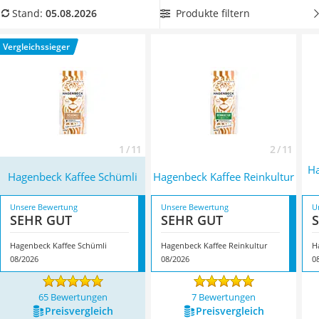
MCT-Öl
Hagenbeck-Kaffee mit mildem Aroma
aus unserer
Produkte filtern
Stand:
05.08.2026
Trüffelöl
Vergleichstabelle, wenn Sie zu Kaffeetrinkern mit einem
Erythrit
sensiblen Magen zählen und säurearmen Kaffee bevorzugen.
Vergleichssieger
Müsli ohne Zuckerzusatz
Überzeugt hat uns hier im August 2026 besonders das
Service
Modell
Hagenbeck Kaffee Schümli
*
mit seinen Eigenschaften.
1 / 11
2 / 11
Ha
Hagenbeck Kaffee Schümli
Hagenbeck Kaffee Reinkultur
Unsere Bewertung
Unsere Bewertung
U
SEHR GUT
SEHR GUT
Hagenbeck Kaffee Schümli
Hagenbeck Kaffee Reinkultur
08/2026
08/2026
0
65 Bewertungen
7 Bewertungen
Preis­vergleich
Preis­vergleich