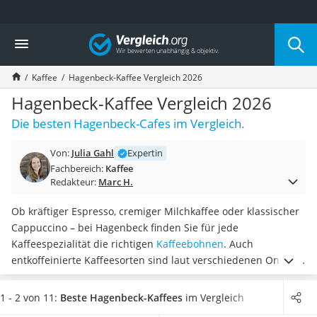
Die beliebtesten Vergleiche nach Kategorie
Vergleich
Lebensmittel
Schwarzkümmelöl
Kaffee
Hagenbeck-Kaffee Vergleich 2026
Knäckebrot
Schwarzkümmelöl-Kapseln
Hagenbeck-Kaffee Vergleich 2026
Manukahonig
Die besten Hagenbeck-Cafes im Vergleich.
Eiklar
Astronautenkost
Von:
Julia Gahl
Expertin
Balsamico-Essig
Fachbereich:
Kaffee
Schwarzkümmelöl bio
Redakteur:
Marc H.
Sardinen
Honig
Ob kräftiger Espresso, cremiger Milchkaffee oder klassischer
Gemüsebrühe
Cappuccino – bei Hagenbeck finden Sie für jede
Eiskaffee-Pulver
Kaffeespezialität die richtigen
Kaffeebohnen
. Auch
Irischer Whiskey
entkoffeinierte Kaffeesorten sind laut verschiedenen Online-
Grapefruitkernextrakt
Tests im Sortiment enthalten. Dabei haben Sie je nach Art
Matcha-Set
der Zubereitung
die Wahl zwischen ganzen Bohnen oder
1 - 2 von 11:
Beste Hagenbeck-Kaffees
im Vergleich
Sojasauce
bereits gemahlenem Kaffee.
Wählen Sie jetzt
einen