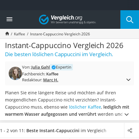
Die beliebtesten Vergleiche nach Kategorie
Vergleich
Lebensmittel
Schwarzkümmelöl
Kaffee
Instant-Cappuccino Vergleich 2026
Knäckebrot
Schwarzkümmelöl-Kapseln
Instant-Cappuccino Vergleich 2026
Manukahonig
Die besten löslichen Cappuccini im Vergleich.
Eiklar
Astronautenkost
Von:
Julia Gahl
Expertin
Balsamico-Essig
Fachbereich:
Kaffee
Schwarzkümmelöl bio
Redakteur:
Marc H.
Sardinen
Honig
Planen Sie eine längere Reise und möchten auf Ihren
Gemüsebrühe
morgendlichen Cappuccino nicht verzichten? Instant-
Eiskaffee-Pulver
Cappuccino muss, ebenso wie
löslicher Kaffee
,
lediglich mit
Irischer Whiskey
warmem Wasser aufgegossen und verrührt
werden und ist
Grapefruitkernextrakt
sofort zum Genießen bereit, egal wo Sie sich befinden.
Matcha-Set
Diverse Tests im Internet führen neben dem klassischen
1 - 2 von 11:
Beste Instant-Cappuccini
im Vergleich
Sojasauce
Aroma weitere auf, z. B.
Vanille, Schokolade oder Haselnuss
.