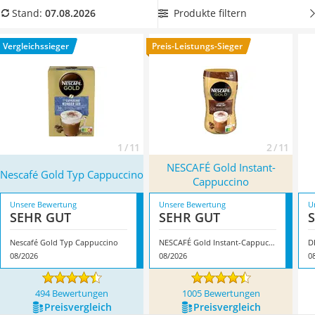
MCT-Öl
Wählen Sie jetzt besonders ergiebigen Instant-Cappuccino
Produkte filtern
Stand:
07.08.2026
Trüffelöl
aus unserer Vergleichstabelle und sorgen Sie für einen
Erythrit
längeren Zeitraum vor. Überzeugt hat uns hier im August
Vergleichssieger
Preis-Leistungs-Sieger
Müsli ohne Zuckerzusatz
2026 besonders das Modell
Nescafé Gold Typ Cappuccino
*
Service
mit seinen Eigenschaften.
1 / 11
2 / 11
NESCAFÉ Gold Instant-
Nescafé Gold Typ Cappuccino
Cappuccino
Unsere Bewertung
Unsere Bewertung
U
SEHR GUT
SEHR GUT
Nescafé Gold Typ Cappuccino
NESCAFÉ Gold Instant-Cappuccino
D
08/2026
08/2026
0
494 Bewertungen
1005 Bewertungen
Preis­vergleich
Preis­vergleich