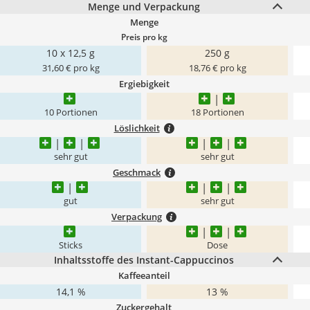
Menge und Verpackung
Menge
Preis pro kg
10 x 12,5 g
250 g
31,60 € pro kg
18,76 € pro kg
Ergiebigkeit
10 Portionen
18 Portionen
Löslichkeit
sehr gut
sehr gut
Geschmack
gut
sehr gut
Verpackung
Sticks
Dose
Inhaltsstoffe des Instant-Cappuccinos
Kaffeeanteil
14,1 %
13 %
Zuckergehalt