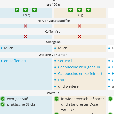
pro 100 g
1,9 g
36 g
Frei von Zusatzstoffen
Koffeinfrei
Allergene
•
•
•
Milch
Milch
M
Weitere Varianten
•
•
•
entkoffeniert
5er-Pack
•
•
Cappuccino weniger süß
E
•
•
Cappuccino entkoffeiniert
H
•
•
Latte
C
•
•
und weitere
u
Vorteile
weniger Süß
in wiederverschließbarer
praktische Sticks
und standfester Dose
verpackt