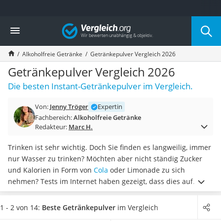
Die beliebtesten Vergleiche nach Kategorie
Vergleich
Lebensmittel
Schwarzkümmelöl
Alkoholfreie Getränke
Getränkepulver Vergleich 2026
Knäckebrot
Schwarzkümmelöl-Kapseln
Getränkepulver Vergleich 2026
Manukahonig
Die besten Instant-Getränkepulver im Vergleich.
Eiklar
Astronautenkost
Von:
Jenny Tröger
Expertin
Balsamico-Essig
Fachbereich:
Alkoholfreie Getränke
Schwarzkümmelöl bio
Redakteur:
Marc H.
Sardinen
Honig
Trinken ist sehr wichtig. Doch Sie finden es langweilig, immer
Gemüsebrühe
nur Wasser zu trinken? Möchten aber nicht ständig Zucker
Eiskaffee-Pulver
und Kalorien in Form von
Cola
oder Limonade zu sich
Irischer Whiskey
nehmen? Tests im Internet haben gezeigt, dass dies auf
Grapefruitkernextrakt
Dauer auch recht ungesund werden kann. Mit einem
Matcha-Set
Getränkepulver können Sie Ihr Wasser ganz einfach
1 - 2 von 14:
Beste Getränkepulver
im Vergleich
Sojasauce
aufpeppen.
Wählen Sie jetzt ein Getränkepulver aus unserer