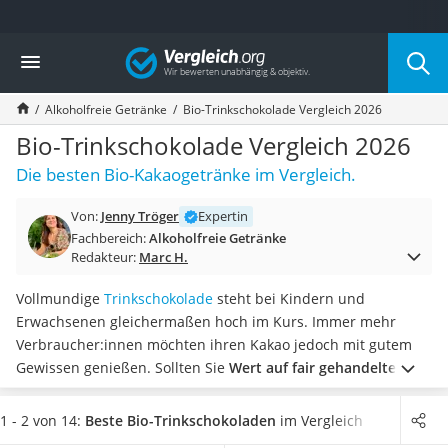
Die beliebtesten Vergleiche nach Kategorie
Vergleich
Lebensmittel
Schwarzkümmelöl
Alkoholfreie Getränke
Bio-Trinkschokolade Vergleich 2026
Knäckebrot
Schwarzkümmelöl-Kapseln
Bio-Trinkschokolade Vergleich 2026
Manukahonig
Die besten Bio-Kakaogetränke im Vergleich.
Eiklar
Astronautenkost
Von:
Jenny Tröger
Expertin
Balsamico-Essig
Fachbereich:
Alkoholfreie Getränke
Schwarzkümmelöl bio
Redakteur:
Marc H.
Sardinen
Honig
Vollmundige
Trinkschokolade
steht bei Kindern und
Gemüsebrühe
Erwachsenen gleichermaßen hoch im Kurs. Immer mehr
Eiskaffee-Pulver
Verbraucher:innen möchten ihren Kakao jedoch mit gutem
Irischer Whiskey
Gewissen genießen. Sollten Sie
Wert auf fair gehandelte und
Grapefruitkernextrakt
nachhaltige Produkte aus biologischem Anbau
legen, dann
Matcha-Set
entscheiden Sie sich am besten für eine Bio-Trinkschokolade.
1 - 2 von 14:
Beste Bio-Trinkschokoladen
im Vergleich
Sojasauce
Wählen Sie jetzt aus unserer Tabelle
Bio-Trinkschokolade