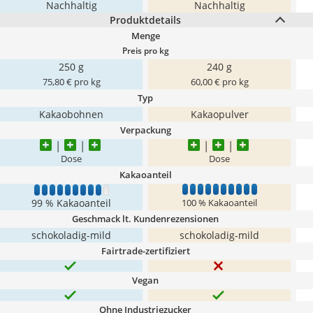
Nachhaltig
Nachhaltig
Produktdetails
Menge
Preis pro kg
250 g
240 g
75,80 € pro kg
60,00 € pro kg
Typ
Kakaobohnen
Kakaopulver
Verpackung
Dose
Dose
Kakaoanteil
1
2
3
4
5
6
7
8
9
10
1
2
3
4
5
6
7
8
9
10
99 % Kakaoanteil
100 % Kakaoanteil
Geschmack lt. Kundenrezensionen
schokoladig-mild
schokoladig-mild
Fairtrade-zertifiziert
Vegan
Ohne Industriezucker