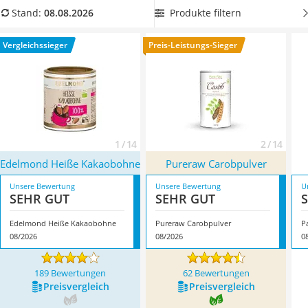
MCT-Öl
ohne Zucker aus, falls Ihnen eine gesunde Ernährung wichtig
Produkte filtern
Stand:
08.08.2026
Trüffelöl
ist
oder Sie Diabetiker sind. Laut Empfehlungen diverser
Erythrit
Tests im Netz sollten Sie zudem auf den Kaloriengehalt
Vergleichssieger
Preis-Leistungs-Sieger
Müsli ohne Zuckerzusatz
achten. Überzeugt hat uns hier im August 2026 besonders
Service
das Modell
Edelmond Heiße Kakaobohne
*
mit seinen
Eigenschaften.
1 / 14
2 / 14
Edelmond Heiße Kakaobohne
Pureraw Carobpulver
Unsere Bewertung
Unsere Bewertung
U
SEHR GUT
SEHR GUT
Edelmond Heiße Kakaobohne
Pureraw Carobpulver
P
08/2026
08/2026
0
189 Bewertungen
62 Bewertungen
Preis­vergleich
Preis­vergleich