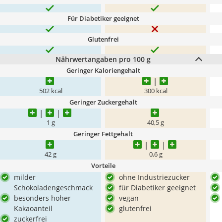
Für Diabetiker geeignet
Glutenfrei
Nährwertangaben pro 100 g
Geringer Kaloriengehalt
502 kcal
300 kcal
Geringer Zuckergehalt
1 g
40,5 g
Geringer Fettgehalt
42 g
0,6 g
Vorteile
milder
ohne Industriezucker
Schokoladengeschmack
für Diabetiker geeignet
besonders hoher
vegan
Kakaoanteil
glutenfrei
zuckerfrei