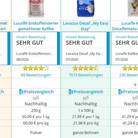
rmet
Lucaffé Entkoffeinierter
Lavazza Decaf „My Easy
Lucaffe 
iert
gemahlener Kaffee
Day“
Decaffeinato-
Unsere Bewertung
Unsere Bewertung
Unsere Bewer
SEHR GUT
SEHR GUT
SEHR G
 Gourmet Kaffee entkoffeiniert
Lucaffé Entkoffeinierter gemahlener Kaffee
Lavazza Decaf „My Easy Day“
08/2026
07/2026
07/2026
n
69 Bewertungen
7673 Bewertungen
230 Bewe
m
ch
Preis­vergleich
Preis­vergleich
Preis­v
Nachhaltig
Nachhaltig
Nachha
250 g
1 x 500 g
700
g
60,00 € pro 1 kg
21,98 € pro 1 kg
41,29 € p
60,00 € pro kg
21,98 € pro kg
41,29 € 
Pulver
ganze Bohnen
ganze B