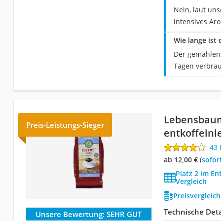
Nein, laut uns
intensives Ar
Wie lange ist
Der gemahlene
Tagen verbra
Lebensbaum
Preis-Leistungs-Sieger
entkoffeini
43
ab 12,00 €
(
Sofor
Platz 2 im En
Vergleich
Preisvergleic
Technische Deta
Unsere Bewertung:
SEHR GUT