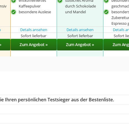
entkoffeiniertes
süßliches Aroma
besonder
nsiv
Kaffeepulver
durch Schokolade
geschmack
besondere Auslese
und Mandel
besonders 
Zubereitu
Espresso 
n
Details ansehen
Details ansehen
Details 
r
Sofort lieferbar
Sofort lieferbar
Sofort li
»
Zum Angebot »
Zum Angebot »
Zum Ang
e Ihren persönlichen Testsieger aus der Bestenliste.