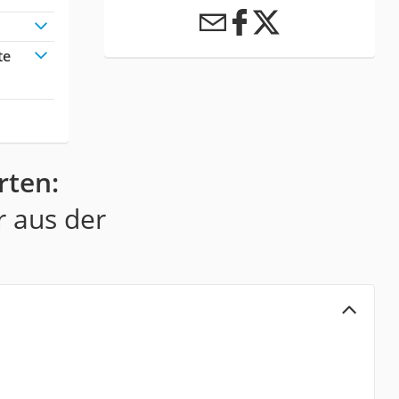
te
rten:
r aus der