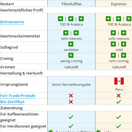
Röstart
Filterkaffee
Espresso
Geschmackfliches Profil
Bohnensorte
100 % Arabica
100 % Arabica
Geschmacksintensität
sehr intensiv
sehr intensiv
Süßegrad
zartbitter
mild
Cremig
wenig cremig
sehr cremig
Aromen
naturell
naturell
Herstellung & Herkunft
Ursprungsland
keine Herstellerangabe
Peru
Fair-Trade-Produkt
Bio-Zertifikat
Zubereitung
Für Kaffeemaschinen
geeignet
Für Herdkannen geeignet