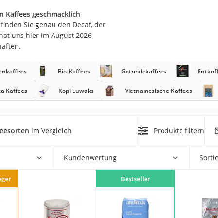
en Kaffees geschmacklich
o finden Sie genau den Decaf, der
at uns hier im August 2026
haften.
rakt
enkaffees
Bio-Kaffees
Getreidekaffees
Entkoff
a Kaffees
Kopi Luwaks
Vietnamesische Kaffees
feesorten
im Vergleich
Produkte filtern
zusatz
Kundenwertung
Sorti
eger
Bestseller