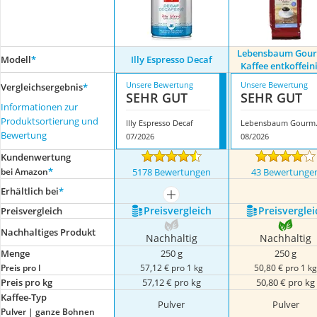
Lebensbaum Gou
Modell
*
Illy Espresso Decaf
Kaffee entkoffein
Unsere Bewertung
Unsere Bewertung
Vergleichsergebnis
*
SEHR GUT
SEHR GUT
Informationen zur
Produktsortierung und
Illy Espresso Decaf
Lebensbaum
Bewertung
07/2026
08/2026
Kundenwertung
*
bei Amazon
5178 Bewertungen
43 Bewertunge
Erhältlich bei
*
mehr anzeigen
Preis­vergleich
Preis­verglei
Preis­vergleich
Nachhaltiges Produkt
Nachhaltig
Nachhaltig
Menge
250 g
250 g
Preis pro l
57,12 € pro 1 kg
50,80 € pro 1 k
Preis pro kg
57,12 € pro kg
50,80 € pro kg
Kaffee-Typ
Pulver
Pulver
Pulver | ganze Bohnen