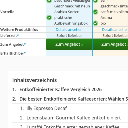
besonders vielfältiger
sehr
Geschmack mit neun
geschmacksinte
Arabica-Sorten
sanft mit vollem
Vorteile
praktische
Aroma
Aufbewahrungsbox
bio
Weitere Produktinfos
Details ansehen
Details ansehe
Lieferzeit
*
Sofort lieferbar
Sofort lieferba
Zum Angebot »
Zum Angebot 
Zum Angebot
*
Erhältlich bei
*
Inhaltsverzeichnis
Entkoffeinierter Kaffee Vergleich 2026
Die besten Entkoffeinierte Kaffeesorten:
Wählen Si
Illy Espresso Decaf
Lebensbaum Gourmet Kaffee entkoffeiniert
Lucaffé Entkoffeinierter gemahlener Kaffee