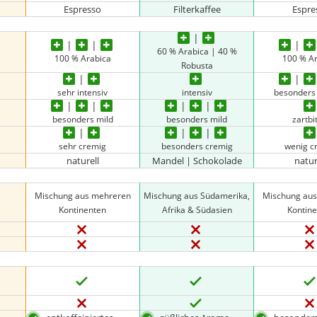
Espresso
Filterkaffee
Espre
60 % Arabica | 40 %
100 % Arabica
100 % A
Robusta
sehr intensiv
intensiv
besonders 
besonders mild
besonders mild
zartbi
sehr cremig
besonders cremig
wenig c
naturell
Mandel | Schokolade
natur
Mischung aus mehreren
Mischung aus Südamerika,
Mischung au
Kontinenten
Afrika & Südasien
Kontin