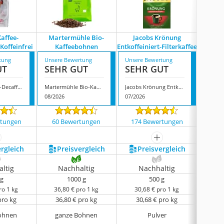
Kaffee-
Martermühle Bio-
Jacobs Krönung
Café HA
Koffeinfrei
Kaffeebohnen
Entkoffeiniert-Filterkaffee
tung
Unsere Bewertung
Unsere Bewertung
Unsere
UT
SEHR GUT
SEHR GUT
SEH
Lucaffe Kaffee-Decaffeinato-Koffeinfrei
Martermühle Bio-Kaffeebohnen
Jacobs Krönung Entkoffeiniert-Filterkaffee
08/2026
07/2026
08/202
rtungen
60 Bewertungen
174 Bewertungen
392
ehr anzeigen
mehr anzeigen
ergleich
Preis­vergleich
Preis­vergleich
P
ltig
Nachhaltig
Nachhaltig
N
 g
1000 g
500 g
ro 1 kg
36,80 € pro 1 kg
30,68 € pro 1 kg
0,
pro kg
36,80 € pro kg
30,68 € pro kg
74
ohnen
ganze Bohnen
Pulver