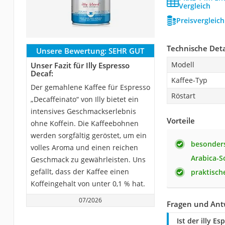
Vergleich
Preisvergleic
Technische Deta
Unsere Bewertung:
SEHR GUT
Modell
Unser Fazit für Illy Espresso
Decaf:
Kaffee-Typ
Der gemahlene Kaffee für Espresso
Röstart
„Decaffeinato“ von Illy bietet ein
intensives Geschmackserlebnis
Vorteile
ohne Koffein. Die Kaffeebohnen
werden sorgfältig geröstet, um ein
besonders
volles Aroma und einen reichen
Arabica-S
Geschmack zu gewährleisten. Uns
gefällt, dass der Kaffee einen
praktisc
Koffeingehalt von unter 0,1 % hat.
07/2026
Fragen und Antw
Ist der illy E