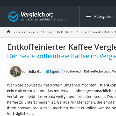
Kategorien
Die beliebtesten V
Lebensmittel
Tests & Vergleiche
Lebensmittel
Kaffee
Entkoffeinierter Kaffee 
Schwarzkümmelöl
Entkoffeinierter Kaffee Vergl
Knäckebrot
Schwarzkümmelöl-
Der beste koffeinfreie Kaffee im Vergle
Manukahonig
Eiklar
Fachbereich:
Kaffee
Redakteur:
Ma
Von:
Julia Gahl
Expertin
Astronautenkost
Wenn Sie bewusster mit Koffein umgehen möchten, ist
entkoff
Balsamico-Essig
echte Alternative
und das mittlerweile
ohne geschmackliche A
Schwarzkümmelöl 
Verfahren bleibt das Aroma weitgehend erhalten, sodass Deca
Kaffee zu unterscheiden ist. Gerade für Menschen, die empfind
Sardinen
ihren Konsum reduzieren möchten, bietet er
vollen Genuss be
Honig
Verträglichkeit
.