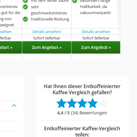
s
mit sehr feiner Säure
besonders lange
in p
sintensiv
Haltbarkeit, da
sehr
seh
gut für die
vakuumverpackt
geschmacksintensiv
200
ng von
traditionelle Röstung
geeignet
ansehen
Details ansehen
Details ansehen
Det
eferbar
Sofort lieferbar
Sofort lieferbar
Sof
ebot »
Zum Angebot »
Zum Angebot »
Zu
Hat Ihnen dieser Entkoffeinierter
Kaffee Vergleich gefallen?
4,4 / 5
(34) Bewertungen
Entkoffeinierter Kaffee-Vergleich
teilen: