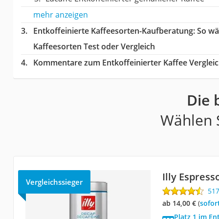
mehr anzeigen
Entkoffeinierte Kaffeesorten-Kaufberatung
: So w
Kaffeesorten Test oder Vergleich
Kommentare zum Entkoffeinierter Kaffee Verglei
Die 
Wählen S
Illy Espress
Vergleichssieger
51
ab 14,00 €
(
Sofor
Platz 1 im En