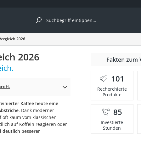
ergleiche nach Kategorie
Vergleich 2026
eich 2026
Fakten zum 
Kapseln
ich.
101
rc H.
Recherchierte
Produkte
einierter Kaffee heute eine
85
bstriche
. Dank moderner
bio
f oft kaum vom klassischen
Investierte
lich auf Koffein reagieren oder
Stunden
i deutlich besserer