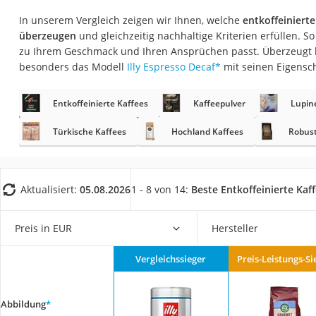
Gemüsebrühe
In unserem Vergleich zeigen wir Ihnen, welche
entkoffeiniert
Eiskaffee-Pulver
überzeugen
und gleichzeitig nachhaltige Kriterien erfüllen. S
zu Ihrem Geschmack und Ihren Ansprüchen passt. Überzeugt h
Irischer Whiskey
besonders das Modell
Illy Espresso Decaf
*
mit seinen Eigensc
Grapefruitkernext
Matcha-Set
Entkoffeinierte Kaffees
Kaffeepulver
Lupin
Sojasauce
Türkische Kaffees
Hochland Kaffees
Robust
MCT-Öl
Trüffelöl
Aktualisiert:
05.08.2026
1 - 8 von 14:
Beste Entkoffeinierte Kaf
Erythrit
Müsli ohne Zucker
Preis in EUR
Hersteller
Service
Vergleichssieger
Preis-Leistungs-Si
Abbildung
*