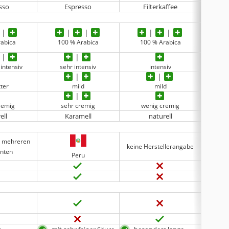
sso
Espresso
Filterkaffee
Lös
rabica
100 % Arabica
100 % Arabica
k
intensiv
sehr intensiv
intensiv
tter
mild
mild
remig
sehr cremig
wenig cremig
w
ell
Karamell
naturell
s mehreren
keine Herstellerangabe
keine 
enten
Peru