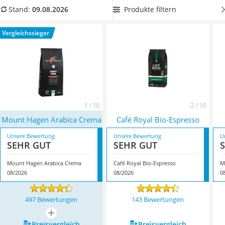
MCT-Öl
verbinden.
Welche Produkte besonders überzeugen
und
Produkte filtern
Stand:
09.08.2026
Trüffelöl
worauf Sie beim Kauf achten sollten, zeigt Ihnen unser
Erythrit
Vergleich. Überzeugt hat uns hier im August 2026 besonders
Vergleichssieger
Müsli ohne Zuckerzusatz
das Modell
Mount Hagen Arabica Crema
*
mit seinen
Service
Eigenschaften.
1 / 10
2 / 10
Mount Hagen Arabica Crema
Café Royal Bio-Espresso
Unsere Bewertung
Unsere Bewertung
U
SEHR GUT
SEHR GUT
Mount Hagen Arabica Crema
Café Royal Bio-Espresso
M
08/2026
08/2026
0
497 Bewertungen
143 Bewertungen
mehr anzeigen
Preis­vergleich
Preis­vergleich