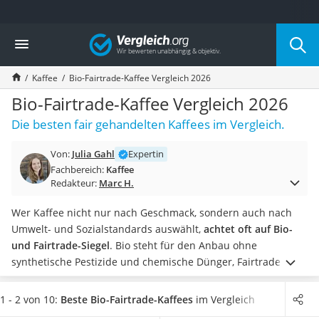
Die beliebtesten Vergleiche nach Kategorie
Vergleich
Lebensmittel
Schwarzkümmelöl
Kaffee
Bio-Fairtrade-Kaffee Vergleich 2026
Knäckebrot
Schwarzkümmelöl-Kapseln
Bio-Fairtrade-Kaffee Vergleich 2026
Manukahonig
Die besten fair gehandelten Kaffees im Vergleich.
Eiklar
Astronautenkost
Von:
Julia Gahl
Expertin
Balsamico-Essig
Fachbereich:
Kaffee
Schwarzkümmelöl bio
Redakteur:
Marc H.
Sardinen
Honig
Wer Kaffee nicht nur nach Geschmack, sondern auch nach
Gemüsebrühe
Umwelt- und Sozialstandards auswählt,
achtet oft auf Bio-
Eiskaffee-Pulver
und Fairtrade-Siegel
. Bio steht für den Anbau ohne
Irischer Whiskey
synthetische Pestizide und chemische Dünger, Fairtrade für
Grapefruitkernextrakt
fairere Handelsbedingungen und Mindestpreise für
Matcha-Set
Produzierende.
In unserer Vergleichstabelle finden Sie Bio-
1 - 2 von 10:
Beste Bio-Fairtrade-Kaffees
im Vergleich
Sojasauce
und Fairtrade-zertifizierte Kaffeebohnen, die beide Aspekte