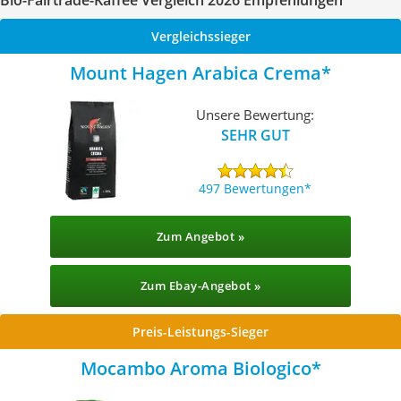
Bio-Fairtrade-Kaffee Vergleich 2026 Empfehlungen
Vergleichssieger
Mount Hagen Arabica Crema
Unsere Bewertung:
SEHR GUT
497 Bewertungen
Zum Angebot »
Zum Ebay-Angebot »
Preis-Leistungs-Sieger
Mocambo Aroma Biologico