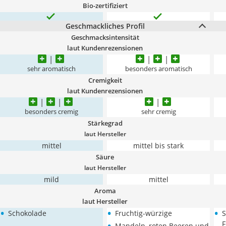
Bio-zertifiziert
Geschmackliches Profil
Geschmacksintensität
laut Kundenrezensionen
sehr aromatisch
besonders aromatisch
Cremigkeit
laut Kundenrezensionen
besonders cremig
sehr cremig
Stärkegrad
laut Hersteller
mittel
mittel bis stark
Säure
laut Hersteller
mild
mittel
Aroma
laut Hersteller
•
•
•
Schokolade
Fruchtig-würzige
S
•
F
Mandeln, roten Beeren und