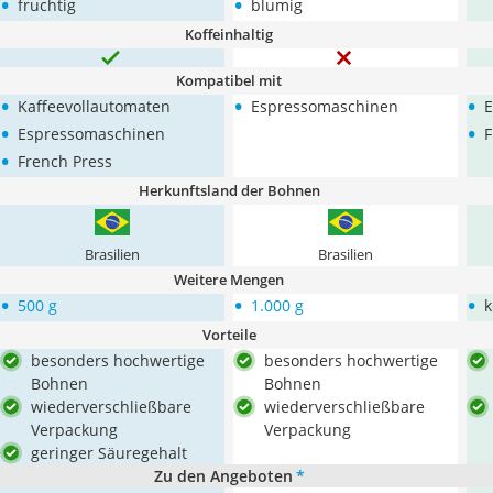
•
•
fruchtig
blumig
Koffeinhaltig
Kompatibel mit
•
•
•
Kaffeevollautomaten
Espressomaschinen
E
•
•
Espressomaschinen
F
•
French Press
Herkunftsland der Bohnen
Brasilien
Brasilien
Weitere Mengen
•
•
•
500 g
1.000 g
k
Vorteile
besonders hochwertige
besonders hochwertige
Bohnen
Bohnen
wiederverschließbare
wiederverschließbare
Verpackung
Verpackung
geringer Säuregehalt
Zu den Angeboten
*