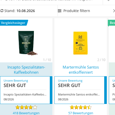
MCT-Öl
eine große Menge brasilianischen Kaffees aus unserer
Trüffelöl
Vergleichstabelle, wenn Sie Ihre
Kaffeebohnen
gerne auf
Produkte filtern
Stand:
10.08.2026
Erythrit
Vorrat kaufen
. Überzeugt hat uns hier im August 2026
Müsli ohne Zuckerzusatz
besonders das Modell
Incapto Spezialitäten-Kaffeebohnen
*
Vergleichssieger
Bes
Service
mit seinen Eigenschaften.
1 / 10
2 / 10
Incapto Spezialitäten-
Martermühle Santos
Kaffeebohnen
entkoffeiniert
Unsere Bewertung
Unsere Bewertung
U
SEHR GUT
SEHR GUT
Incapto Spezialitäten-Kaffeebohnen
Martermühle Santos entkoffeiniert
P
08/2026
08/2026
0
418 Bewertungen
57 Bewertungen