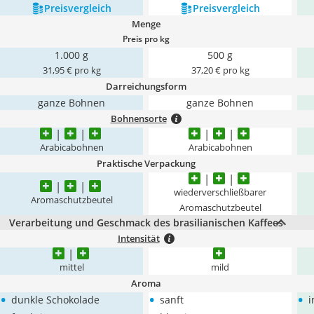
Preis­vergleich
Preis­vergleich
Menge
Preis pro kg
1.000 g
500 g
31,95 € pro kg
37,20 € pro kg
Darreichungsform
ganze Bohnen
ganze Bohnen
Bohnensorte
Arabicabohnen
Arabicabohnen
Praktische Verpackung
wiederverschließbarer
Aromaschutzbeutel
Aromaschutzbeutel
Verarbeitung und Geschmack des brasilianischen Kaffees
Intensität
mittel
mild
Aroma
•
•
•
dunkle Schokolade
sanft
i