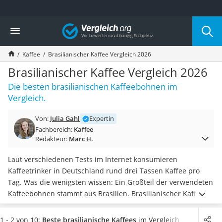
Die beliebtesten Vergleiche nach Kategorie
Vergleich
Lebensmittel
Schwarzkümmelöl
Kaffee
Brasilianischer Kaffee Vergleich 2026
Knäckebrot
Schwarzkümmelöl-Kapseln
Brasilianischer Kaffee Vergleich 2026
Manukahonig
Die besten brasilianischen Kaffeebohnen im
Eiklar
Vergleich.
Astronautenkost
Balsamico-Essig
Von:
Julia Gahl
Expertin
Schwarzkümmelöl bio
Fachbereich:
Kaffee
Sardinen
Redakteur:
Marc H.
Honig
Gemüsebrühe
Laut verschiedenen Tests im Internet konsumieren
Eiskaffee-Pulver
Kaffeetrinker in Deutschland rund drei Tassen Kaffee pro
Irischer Whiskey
Tag. Was die wenigsten wissen: Ein Großteil der verwendeten
Grapefruitkernextrakt
Kaffeebohnen stammt aus Brasilien. Brasilianischer Kaffee
Matcha-Set
hat einen sehr ausgewogenen Geschmack und ist daher
für
Sojasauce
die meisten Kaffeespezialitäten geeignet.
Wählen Sie jetzt
1 - 2 von 10:
Beste brasilianische Kaffees
im Vergleich