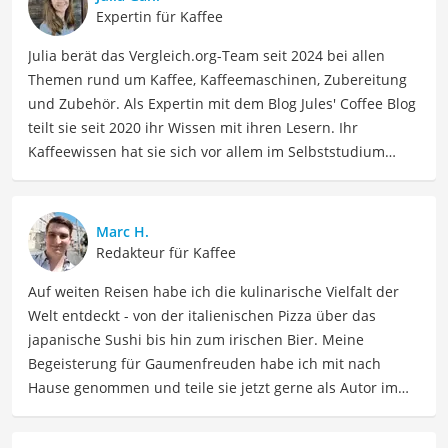
Expertin für Kaffee
Julia berät das Vergleich.org-Team seit 2024 bei allen
Themen rund um Kaffee, Kaffeemaschinen, Zubereitung
und Zubehör. Als Expertin mit dem Blog Jules' Coffee Blog
teilt sie seit 2020 ihr Wissen mit ihren Lesern. Ihr
Kaffeewissen hat sie sich vor allem im Selbststudium
angeeignet und durch die Interviews für den Blog. Julia
hat aber auch viele Veranstaltungen und Seminare zum
Thema besucht, z.B. eine Latte-Art-Schulung bei der
Marc H.
Rösterei Heilandt und eine Sensorik-Schulung der
Redakteur für Kaffee
Specialty Coffee Association bei der Bonner Kaffeeschule.
Auf weiten Reisen habe ich die kulinarische Vielfalt der
Wenn sie nicht über Kaffee schreibt, kann sie sich mit
Welt entdeckt - von der italienischen Pizza über das
ihren Freundinnen stundenlang über die gemeinsamen
japanische Sushi bis hin zum irischen Bier. Meine
Disney-Lieblingsfilme (insbesondere aus den 90ern)
Begeisterung für Gaumenfreuden habe ich mit nach
unterhalten.
Hause genommen und teile sie jetzt gerne als Autor im
Der brasilianischer Kaffee-Vergleich ist aus unserer Sicht
Bereich Lebensmittel. Meine Texte umfassen informative
besonders empfehlenswert für
Kaffeetrinker
.
Artikel über Lebensmittelherstellung, Ernährungstipps,